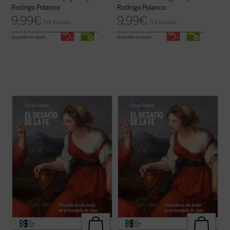
Rodrigo Polanco
Rodrigo Polanco
9,99
€
9,99
€
IVA incluido
IVA incluido
disponible en ebook:
disponible en ebook:
Los encuentros narrados en el evangelio
Los encuentros narrados en el evangelio
de Juan, descritos y desglosados en este
de Juan, descritos y desglosados en este
libro con gran maestría, forman pequeños
libro con gran maestría, forman pequeños
dramas o historias en los que el lector
dramas o historias en los que el lector
puede ver retratada su postura personal
puede ver retratada su postura personal
ante Cristo y juzgar si está en el camino ...
ante Cristo y juzgar si está en el camino ...
(ver ficha)
(ver ficha)