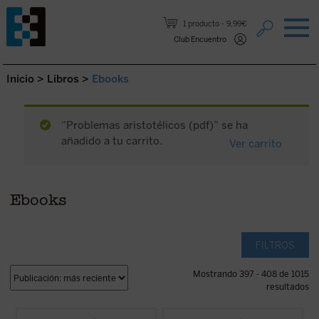
Saltar al contenido.
1 producto
9,99€
Club Encuentro
Inicio
>
Libros
>
Ebooks
“Problemas aristotélicos (pdf)” se ha
añadido a tu carrito.
Ver carrito
Ebooks
FILTROS
Mostrando 397 - 408 de 1015
resultados