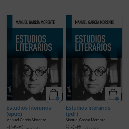
Bajo el título
Estudios literarios
el lector
Bajo el título
Estudios literarios
el lector
encontrará la totalidad de los escritos de
encontrará la totalidad de los escritos de
temática literaria --salvo un par de
temática literaria --salvo un par de
prólogos breves-- que llevó a cabo D.
prólogos breves-- que llevó a cabo D.
Manuel García Morente, aparecidos todos
Manuel García Morente, aparecidos todos
entre 1910 y 1932. Se trata de ...
(ver ficha)
entre 1910 y 1932. Se trata de ...
(ver ficha)
Estudios literarios
Estudios literarios
(epub)
(pdf)
Manuel García Morente
Manuel García Morente
9,99
€
9,99
€
IVA incluido
IVA incluido