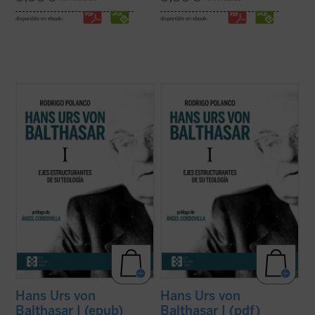
disponible en ebook:
disponible en ebook:
Este libro quiere introducir al lector en el
Este libro quiere introducir al lector en el
pensamiento teológico de von Balthasar a
pensamiento teológico de von Balthasar a
partir de su
Trilogía (Gloria, Teodramática
partir de su
Trilogía (Gloria, Teodramática
y
Teológica),
considerada su obra cumbre
y
Teológica),
considerada su obra cumbre
y que recoge en buena medida su
y que recoge en buena medida su
producción anterior. Se ...
(ver ficha)
producción anterior. Se ...
(ver ficha)
Hans Urs von
Hans Urs von
Balthasar I (epub)
Balthasar I (pdf)