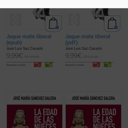
Jaque mate liberal
Jaque mate liberal
(epub)
(pdf)
José Luis Saz Casado
José Luis Saz Casado
9,99
€
9,99
€
IVA incluido
IVA incluido
disponible en ebook:
disponible en ebook:
El autor nos da a conocer, a través de la
El autor nos da a conocer, a través de la
literatura, el arte y la arqueología, lo
literatura, el arte y la arqueología, lo
diferentes o parecidos que eran los niños
diferentes o parecidos que eran los niños
de la Antigüedad clásica y los de nuestro
de la Antigüedad clásica y los de nuestro
tiempo. Describe cómo eran sus juguetes,
tiempo. Describe cómo eran sus juguetes,
qué significaba su nacimiento, a ...
(ver
qué significaba su nacimiento, a ...
(ver
ficha)
ficha)