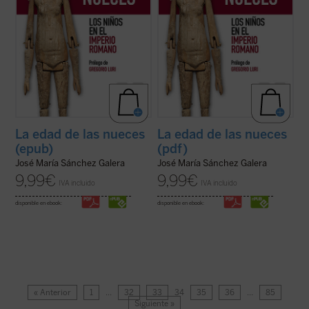
La edad de las nueces
La edad de las nueces
(epub)
(pdf)
José María Sánchez Galera
José María Sánchez Galera
9,99
€
9,99
€
IVA incluido
IVA incluido
disponible en ebook:
disponible en ebook:
« Anterior
1
…
32
33
34
35
36
…
85
Siguiente »