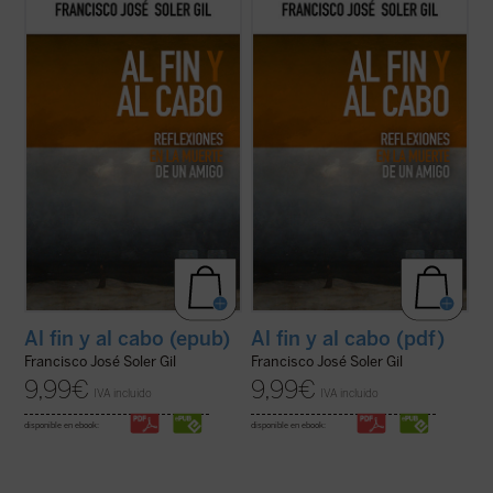
En este breve ensayo sobre la muerte,
En este breve ensayo sobre la muerte,
escrito a partir del fallecimiento de un
escrito a partir del fallecimiento de un
amigo, el profesor Francisco José Soler Gil
amigo, el profesor Francisco José Soler Gil
va llevando de la mano al lector por una
va llevando de la mano al lector por una
pausada meditación en torno a lo que
pausada meditación en torno a lo que
sabemos de ella, además de estudiar ...
(ver
sabemos de ella, además de estudiar ...
(ver
ficha)
ficha)
Al fin y al cabo (epub)
Al fin y al cabo (pdf)
Francisco José Soler Gil
Francisco José Soler Gil
9,99
€
9,99
€
IVA incluido
IVA incluido
disponible en ebook:
disponible en ebook: