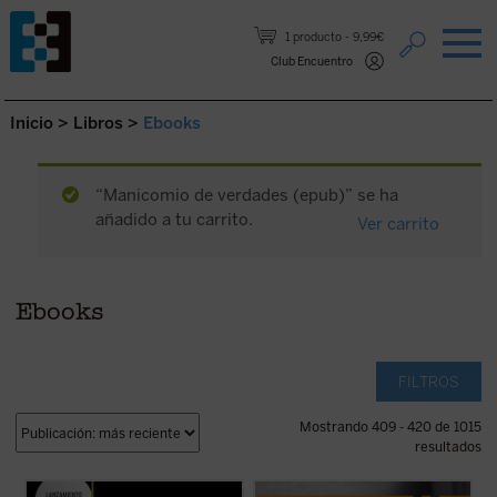
Saltar al contenido.
1 producto
9,99€
Club Encuentro
Inicio
>
Libros
>
Ebooks
“Manicomio de verdades (epub)” se ha
añadido a tu carrito.
Ver carrito
Ebooks
FILTROS
Mostrando 409 - 420 de 1015
resultados