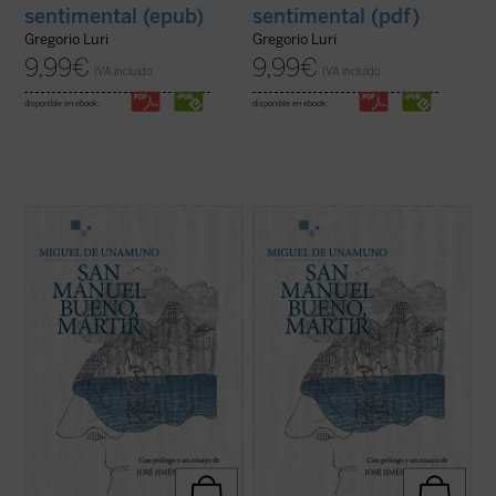
sentimental (epub)
sentimental (pdf)
Gregorio Luri
Gregorio Luri
9,99
€
9,99
€
IVA incluido
IVA incluido
disponible en ebook:
disponible en ebook:
«Las preguntas sobre el vivir y el morir, el
«Las preguntas sobre el vivir y el morir, el
amor, la belleza o la risa, y el rechazo del
amor, la belleza o la risa, y el rechazo del
triunfo de la muerte no pueden enjaularse
triunfo de la muerte no pueden enjaularse
sencillamente. Y éstas son preguntas que
sencillamente. Y éstas son preguntas que
el racionalista don Manuel Bueno se hacía,
el racionalista don Manuel Bueno se hacía,
y no tenía más remedio que ...
(ver ficha)
y no tenía más remedio que ...
(ver ficha)