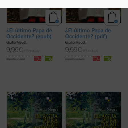
¿El último Papa de
¿El último Papa de
Occidente? (epub)
Occidente? (pdf)
Giulio Meotti
Giulio Meotti
9,99
€
9,99
€
IVA incluido
IVA incluido
disponible en ebook:
disponible en ebook:
«Al acercarnos a la poesía de Ada Negri, a
«Al acercarnos a la poesía de Ada Negri, a
un rostro que presenta rasgos fuertes
un rostro que presenta rasgos fuertes
aunque habitados por una secreta ternura,
aunque habitados por una secreta ternura,
nos encontramos con una sorpresa: hay
nos encontramos con una sorpresa: hay
algo intacto que nos llega de sus versos,
algo intacto que nos llega de sus versos,
una energía indómita, un reto que ...
(ver
una energía indómita, un reto que ...
(ver
ficha)
ficha)