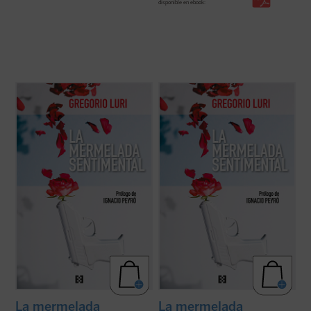
disponible en ebook:
Gregorio Luri, siempre sensato y lúcido,
Gregorio Luri, siempre sensato y lúcido,
enhebra los artículos que ha ido publicando
enhebra los artículos que ha ido publicando
en
The Objective
reuniéndolos con un fino
en
The Objective
reuniéndolos con un fino
hilo común: ese emotivismo que nos
hilo común: ese emotivismo que nos
impulsa a pensar sintiendo haciéndonos
impulsa a pensar sintiendo haciéndonos
creer que las cosas son más ...
(ver ficha)
creer que las cosas son más ...
(ver ficha)
La mermelada
La mermelada