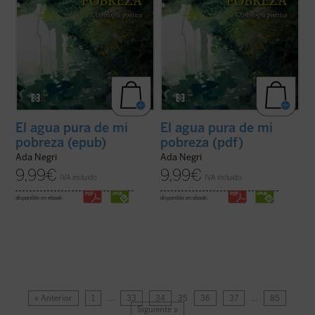
El agua pura de mi
El agua pura de mi
pobreza (epub)
pobreza (pdf)
Ada Negri
Ada Negri
9,99
€
9,99
€
IVA incluido
IVA incluido
disponible en ebook:
disponible en ebook:
« Anterior
1
…
33
34
35
36
37
…
85
Siguiente »