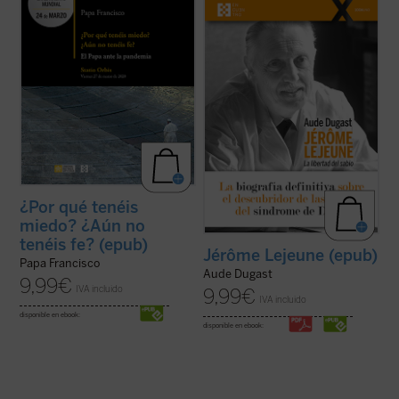
La tarde del 27 de marzo de 2020, en
Pionero de la genética moderna,
medio de una pandemia impredecible que
deslumbrado por la belleza de cada vida
golpeaba a casi toda la humanidad, el Papa
humana, el profesor Jérôme Lejeune ha
Francisco convocó a la Iglesia, y en cierto
hecho historia al defender a los que no
modo al mundo entero, a levantar los ojos
tienen voz. Siguiendo su conciencia de
al Señor e implorar su ayuda y ...
(ver ficha)
médico fiel al juramento hipocrático y
cristiano fiel ...
(ver ficha)
¿Por qué tenéis
miedo? ¿Aún no
tenéis fe? (epub)
Jérôme Lejeune (epub)
Papa Francisco
Aude Dugast
9,99
€
IVA incluido
9,99
€
IVA incluido
disponible en ebook:
disponible en ebook: