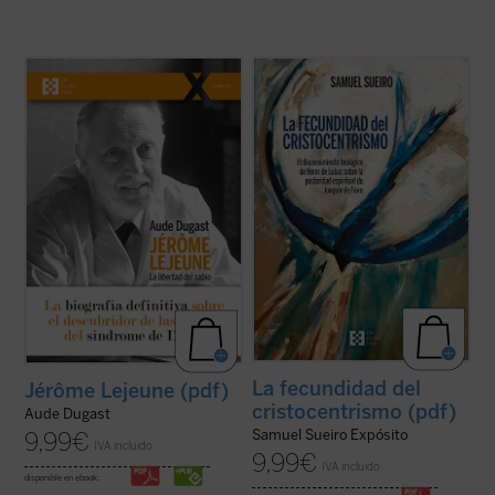
Pionero de la genética moderna,
Antes que una cuestión relativa a la
deslumbrado por la belleza de cada vida
teología de la historia o a la eclesiología, el
humana, el profesor Jérôme Lejeune ha
problema dogmático detectado por Henri
hecho historia al defender a los que no
de Lubac en
La posteridad espiritual de
tienen voz. Siguiendo su conciencia de
Joaquín de Fiore
es de orden cristológico y
médico fiel al juramento hipocrático y
trinitario, o mejor, de ...
(ver ficha)
cristiano fiel ...
(ver ficha)
La fecundidad del
Jérôme Lejeune (pdf)
cristocentrismo (pdf)
Aude Dugast
Samuel Sueiro Expósito
9,99
€
IVA incluido
9,99
€
IVA incluido
disponible en ebook: