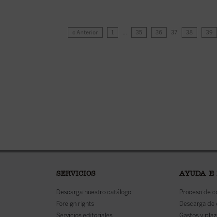
« Anterior
1
…
35
36
37
38
39
SERVICIOS
AYUDA E
Descarga nuestro catálogo
Proceso de 
Foreign rights
Descarga de
Servicios editoriales
Gastos y plaz