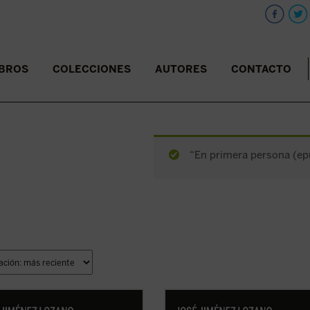
IBROS
COLECCIONES
AUTORES
CONTACTO
“En primera persona (epu
la reedición de esta primera obra
Sirva la reedición de esta primera 