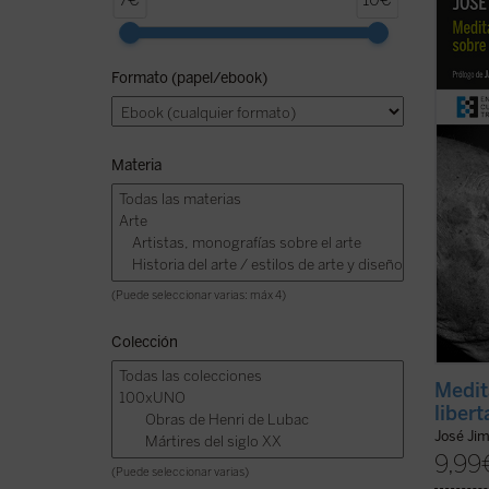
7€
10€
de Ji
homena
D. Jav
Formato (papel/ebook)
nueva 
texto 
pequeñ
Materia
(Puede seleccionar varias: máx 4)
Colección
Medit
libert
José Ji
9,99
(Puede seleccionar varias)