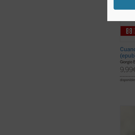
Cuando
(epub
Giorgio 
9,99
disponible
Con la
poeta,
este i
profun