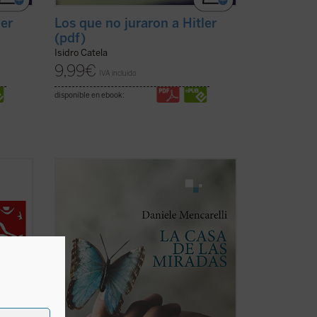
ler
Los que no juraron a Hitler
(pdf)
Isidro Catela
9,99
€
IVA incluido
disponible en ebook:
que el
Con la precisión y la maestría propias del
ico-
poeta, Daniele Mencarelli nos ofrece
este impactante relato sobre un joven en
profunda crisis, en el que logra transitar
sar la
el portentoso camino de quien vuelve a
..
(ver
nacer tras vivir inmerso en una espiral de
...
(ver ficha)