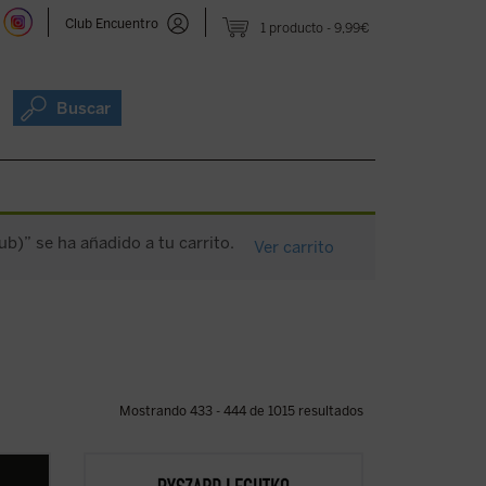
Club Encuentro
1 producto
9,99€
Buscar
b)” se ha añadido a tu carrito.
Ver carrito
Mostrando 433 - 444 de 1015 resultados
obra
Este libro aborda las similitudes