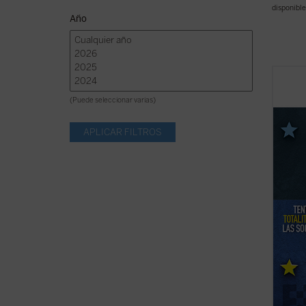
disponible
Año
Este l
existe
(Puede seleccionar varias)
democr
Legutk
comuni
cómo 
semeja
ficha)