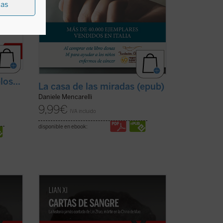
ias
los...
La casa de las miradas (epub)
Daniele Mencarelli
9,99
€
IVA incluido
disponible en ebook:
 de Lin
Cartas de sangre
relata la historia de Lin
Zhao, una poeta y periodista china
n
arrestada por el régimen de Mao en
a
1960 y ejecutada en la cúspide de la