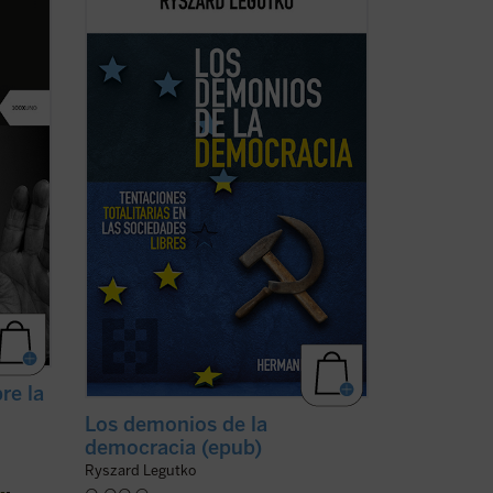
existentes entre el comunismo y la
eñala
democracia liberal. Su autor, Ryszard
ta
Legutko, quien vivió y sufrió el
su
comunismo en su Polonia natal, cuenta
e
cómo se han alcanzado destacadas
semejanzas entre la democracia ...
(ver
ficha)
re la
Los demonios de la
democracia (epub)
Ryszard Legutko