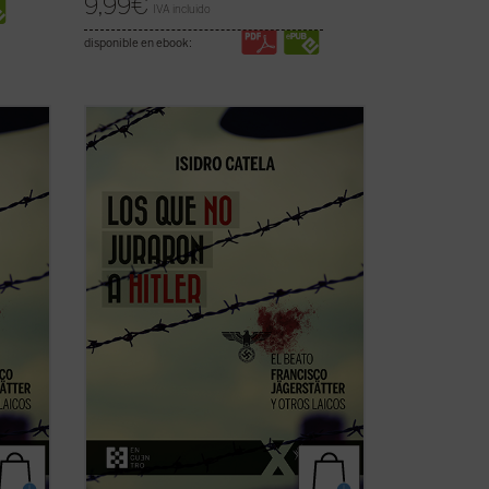
9,99
€
IVA incluido
disponible en ebook:
o
El joven campesino austriaco, beato
los
Francisco Jägerstätter, fue uno de los
ncia
laicos que, en nombre de su conciencia
 a
de católico, no quiso jurar fidelidad a
rtirio,
Hitler. Aquí se narra su vida y su martirio,
...
testimonio de luz para la Iglesia y la ...
(ver ficha)