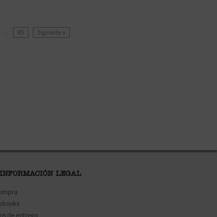
…
85
Siguiente »
 INFORMACIÓN LEGAL
compra
 ebooks
os de entrega