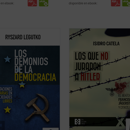
 en ebook:
disponible en ebook:
ibro aborda las similitudes
El joven campesino austriaco, beat
ntes entre el comunismo y la
Francisco Jägerstätter, fue uno de 
acia liberal. Su autor, Ryszard
laicos que, en nombre de su concie
o, quien vivió y sufrió el
de católico, no quiso jurar fidelidad
smo en su Polonia natal, cuenta
Hitler. Aquí se narra su vida y su ma
se han alcanzado destacadas
testimonio de luz para la Iglesia y la 
nzas entre la democracia ...
(ver
(ver ficha)