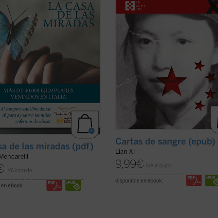
tentoso camino de quien vuelve a
Revolución Cultural. Sola entre las
tras vivir inmerso en una espiral de
víctimas de la dictadura maoísta,
ficha)
mantuvo una ...
(ver ficha)
Cartas de sangre (epub)
sa de las miradas (pdf)
Lian Xi
Mencarelli
9,99
€
IVA incluido
€
IVA incluido
disponible en ebook:
 en ebook: