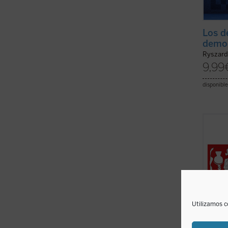
Los d
democ
Ryszard
9,99
disponible
«El lib
lector
arqueol
teolog
conexi
noveda
ficha)
Utilizamos c