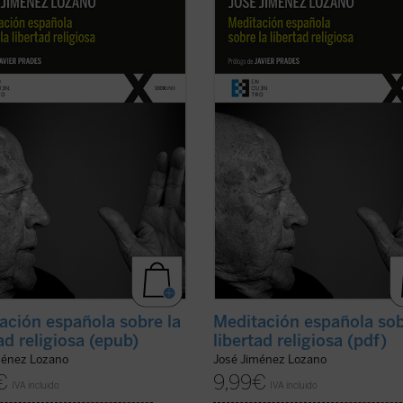
ménez Lozano como pequeño
de Jiménez Lozano como pequeño
je a su figura. Tal y como señala
homenaje a su figura. Tal y como s
ier Prades, prologuista de esta
D. Javier Prades, prologuista de es
edición, en la parte final de su
nueva edición, en la parte final de 
este «muta en una especie de
texto este «muta en una especie d
a ...
(ver ficha)
pequeña ...
(ver ficha)
ación española sobre la
Meditación española sob
ad religiosa (epub)
libertad religiosa (pdf)
ménez Lozano
José Jiménez Lozano
€
9,99
€
IVA incluido
IVA incluido