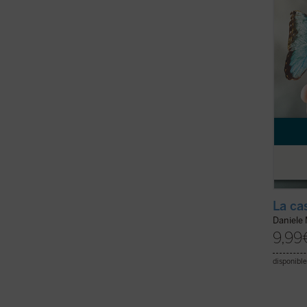
el por
nacer 
...
(ver 
La ca
Daniele 
9,99
disponible