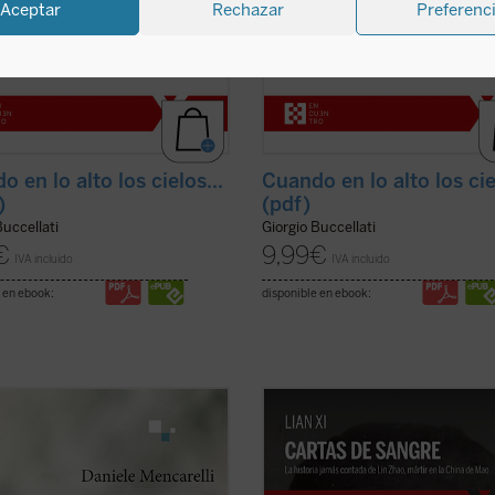
Aceptar
Rechazar
Preferenc
 en lo alto los cielos...
Cuando en lo alto los cie
)
(pdf)
Buccellati
Giorgio Buccellati
€
9,99
€
IVA incluido
IVA incluido
 en ebook:
disponible en ebook:
 precisión y la maestría propias del
Cartas de sangre
relata la historia
 Daniele Mencarelli nos ofrece
Zhao, una poeta y periodista china
mpactante relato sobre un joven en
arrestada por el régimen de Mao e
da crisis, en el que logra transitar
1960 y ejecutada en la cúspide de l