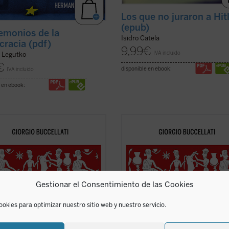
Los que no juraron a Hit
(epub)
emonios de la
Isidro Catela
racia (pdf)
9,99
€
IVA incluido
 Legutko
€
disponible en ebook:
IVA incluido
 en ebook:
ro de Buccellati (...) permite que el
«El libro de Buccellati (...) permite 
 prolongue la reflexión histórico-
lector prolongue la reflexión histór
ógica hacia la filosofía y la
arqueológica hacia la filosofía y la
ía. Ha sugerido no pocas
teología. Ha sugerido no pocas
ones útiles a la hora de precisar la
conexiones útiles a la hora de preci
d religiosa, antropológica y ...
(ver
novedad religiosa, antropológica y .
Gestionar el Consentimiento de las Cookies
ficha)
ookies para optimizar nuestro sitio web y nuestro servicio.