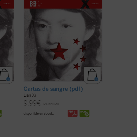
Revolución Cultural. Sola entre las
víctimas de la dictadura maoísta,
mantuvo una ...
(ver ficha)
Cartas de sangre (pdf)
Lian Xi
9,99
€
IVA incluido
disponible en ebook: