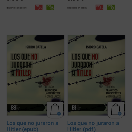
disponible en ebook:
disponible en ebook:
El joven campesino austriaco, beato
El joven campesino austriaco, beato
Francisco Jägerstätter, fue uno de los
Francisco Jägerstätter, fue uno de los
laicos que, en nombre de su conciencia de
laicos que, en nombre de su conciencia de
católico, no quiso jurar fidelidad a Hitler.
católico, no quiso jurar fidelidad a Hitler.
Aquí se narra su vida y su martirio,
Aquí se narra su vida y su martirio,
testimonio de luz para la Iglesia y la ...
(ver
testimonio de luz para la Iglesia y la ...
(ver
ficha)
ficha)
Los que no juraron a
Los que no juraron a
Hitler (epub)
Hitler (pdf)