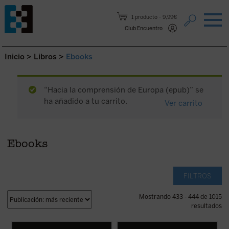
Saltar al contenido.
1 producto
9,99€
Club Encuentro
Inicio
>
Libros
>
Ebooks
“Hacia la comprensión de Europa (epub)” se
ha añadido a tu carrito.
Ver carrito
Ebooks
FILTROS
Mostrando 433 - 444 de 1015
resultados