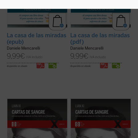
La casa de las miradas
La casa de las miradas
(epub)
(pdf)
Daniele Mencarelli
Daniele Mencarelli
9,99
€
9,99
€
IVA incluido
IVA incluido
disponible en ebook:
disponible en ebook:
Cartas de sangre
relata la historia de Lin
Cartas de sangre
relata la historia de Lin
Zhao, una poeta y periodista china
Zhao, una poeta y periodista china
arrestada por el régimen de Mao en 1960 y
arrestada por el régimen de Mao en 1960 y
ejecutada en la cúspide de la Revolución
ejecutada en la cúspide de la Revolución
Cultural. Sola entre las víctimas de la
Cultural. Sola entre las víctimas de la
dictadura maoísta, mantuvo una ...
(ver
dictadura maoísta, mantuvo una ...
(ver
ficha)
ficha)