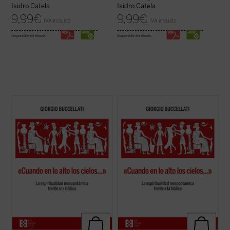
Isidro Catela
Isidro Catela
9,99
€
9,99
€
IVA incluido
IVA incluido
disponible en ebook:
disponible en ebook:
«El libro de Buccellati (...) permite que el
«El libro de Buccellati (...) permite que el
lector prolongue la reflexión histórico-
lector prolongue la reflexión histórico-
arqueológica hacia la filosofía y la teología.
arqueológica hacia la filosofía y la teología.
Ha sugerido no pocas conexiones útiles a
Ha sugerido no pocas conexiones útiles a
la hora de precisar la novedad religiosa,
la hora de precisar la novedad religiosa,
antropológica y ...
(ver ficha)
antropológica y ...
(ver ficha)