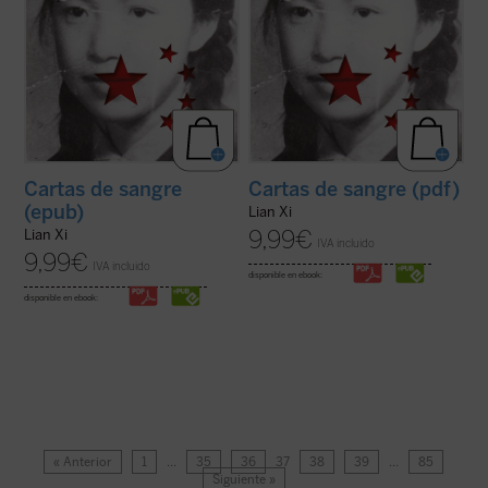
Cartas de sangre
Cartas de sangre (pdf)
(epub)
Lian Xi
9,99
€
Lian Xi
IVA incluido
9,99
€
IVA incluido
disponible en ebook:
disponible en ebook:
« Anterior
1
…
35
36
37
38
39
…
85
Siguiente »