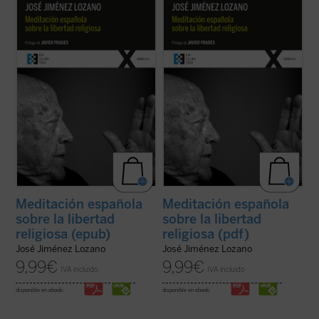
Sirva la reedición de esta primera obra de
Sirva la reedición de esta primera obra de
Jiménez Lozano como pequeño homenaje
Jiménez Lozano como pequeño homenaje
a su figura. Tal y como señala D. Javier
a su figura. Tal y como señala D. Javier
Prades, prologuista de esta nueva edición,
Prades, prologuista de esta nueva edición,
en la parte final de su texto este «muta en
en la parte final de su texto este «muta en
una especie de pequeña ...
(ver ficha)
una especie de pequeña ...
(ver ficha)
Meditación española
Meditación española
sobre la libertad
sobre la libertad
religiosa (epub)
religiosa (pdf)
José Jiménez Lozano
José Jiménez Lozano
9,99
€
9,99
€
IVA incluido
IVA incluido
disponible en ebook:
disponible en ebook: