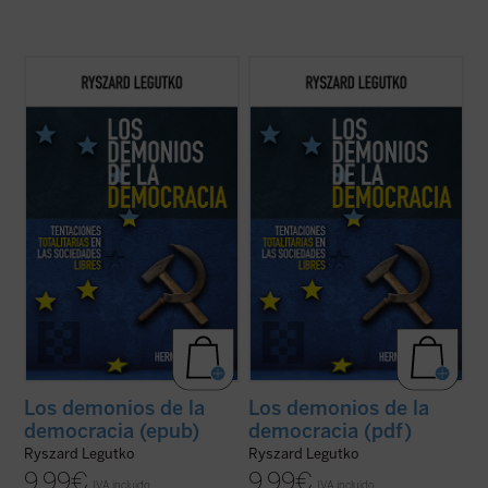
Este libro aborda las similitudes existentes
Este libro aborda las similitudes existentes
entre el comunismo y la democracia liberal.
entre el comunismo y la democracia liberal.
Su autor, Ryszard Legutko, quien vivió y
Su autor, Ryszard Legutko, quien vivió y
sufrió el comunismo en su Polonia natal,
sufrió el comunismo en su Polonia natal,
cuenta cómo se han alcanzado destacadas
cuenta cómo se han alcanzado destacadas
semejanzas entre la democracia ...
(ver
semejanzas entre la democracia ...
(ver
ficha)
ficha)
Los demonios de la
Los demonios de la
democracia (epub)
democracia (pdf)
Ryszard Legutko
Ryszard Legutko
9,99
€
9,99
€
IVA incluido
IVA incluido