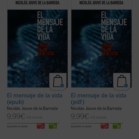
Nicolás Jouve describe los últimos
Nicolás Jouve describe los últimos
avances en el campo de la Biología en
avances en el campo de la Biología en
relación al inicio y el desarrollo de la vida
relación al inicio y el desarrollo de la vida
humana y analiza, desde la perspectiva de
humana y analiza, desde la perspectiva de
una bioética personalista, las acciones que
una bioética personalista, las acciones que
se han desarrollado en los campos de ...
se han desarrollado en los campos de ...
(ver ficha)
(ver ficha)
El mensaje de la vida
El mensaje de la vida
(epub)
(pdf)
Nicolás Jouve de la Barreda
Nicolás Jouve de la Barreda
9,99
€
9,99
€
IVA incluido
IVA incluido
disponible en ebook:
disponible en ebook: