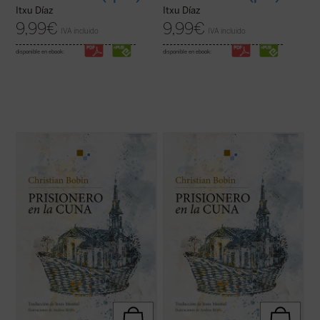
Itxu Díaz
Itxu Díaz
9,99
€
9,99
€
IVA incluido
IVA incluido
disponible en ebook:
disponible en ebook:
En esta obra íntima y bellamente ilustrada,
En esta obra íntima y bellamente ilustrada,
Christian Bobin evoca su infancia
Christian Bobin evoca su infancia
transcurrida en Le Creusot, en la Borgoña
transcurrida en Le Creusot, en la Borgoña
francesa, ciudad de la que nunca se ha ido.
francesa, ciudad de la que nunca se ha ido.
La delicadeza, sabiduría y brevedad
La delicadeza, sabiduría y brevedad
aforísticas a las que acostumbra el autor ...
aforísticas a las que acostumbra el autor ...
(ver ficha)
(ver ficha)