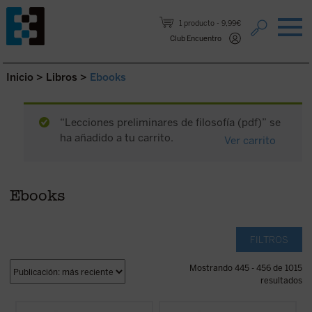
Saltar al contenido.
1 producto
9,99€
Club Encuentro
Inicio
>
Libros
>
Ebooks
“Lecciones preliminares de filosofía (pdf)” se
ha añadido a tu carrito.
Ver carrito
Ebooks
FILTROS
Mostrando 445 - 456 de 1015
resultados