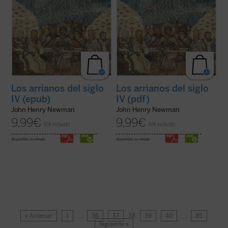
Los arrianos del siglo
Los arrianos del siglo
IV (epub)
IV (pdf)
John Henry Newman
John Henry Newman
9,99
€
9,99
€
IVA incluido
IVA incluido
disponible en ebook:
disponible en ebook:
« Anterior
1
…
36
37
38
39
40
…
85
Siguiente »