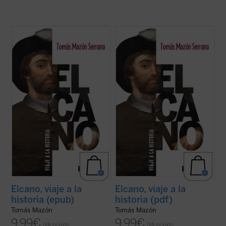
16 PÁGINAS CON MAPAS A COLOR + 1
16 PÁGINAS CON MAPAS A COLOR + 1
DESPLEGABLE
DESPLEGABLE
Nadie les había pedido que dieran la vuelta
Nadie les había pedido que dieran la vuelta
al mundo.
al mundo.
En
Elcano, viaje a la historia
, Tomás Mazón
En
Elcano, viaje a la historia
, Tomás Mazón
acerca al lector, profano o experto, las
acerca al lector, profano o experto, las
voces de Elcano y los suyos, que nos ...
(ver
voces de Elcano y los suyos, que nos ...
(ver
ficha)
ficha)
Elcano, viaje a la
Elcano, viaje a la
historia (epub)
historia (pdf)
Tomás Mazón
Tomás Mazón
9,99
€
9,99
€
IVA incluido
IVA incluido