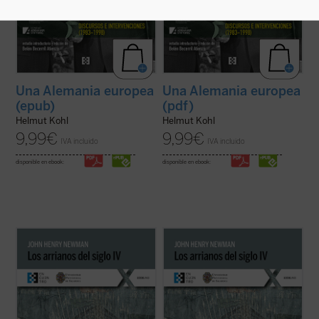
Una Alemania europea
Una Alemania europea
(epub)
(pdf)
Helmut Kohl
Helmut Kohl
9,99
€
9,99
€
IVA incluido
IVA incluido
disponible en ebook:
disponible en ebook:
En
Los arrianos del siglo IV
, Newman
En
Los arrianos del siglo IV
, Newman
aborda la génesis, el desarrollo y
aborda la génesis, el desarrollo y
consecuencias de la herejía arriana, la
consecuencias de la herejía arriana, la
primera gran crisis de la Iglesia después
primera gran crisis de la Iglesia después
de la época de las persecuciones. Aunque
de la época de las persecuciones. Aunque
la obra se sitúa casi al inicio de la ...
(ver
la obra se sitúa casi al inicio de la ...
(ver
ficha)
ficha)