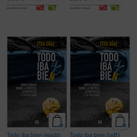
disponible en ebook:
disponible en ebook:
En este ensayo de «anti-autoayuda», el
En este ensayo de «anti-autoayuda», el
periodista y humorista Itxu Díaz sentencia
periodista y humorista Itxu Díaz sentencia
sin ambages que no tenemos ni la
sin ambages que no tenemos ni la
obligación ni el derecho a ser felices, «ni
obligación ni el derecho a ser felices, «ni
siquiera los que somos del Real Madrid». A
siquiera los que somos del Real Madrid». A
su vez, nos incita a contemplar ese ...
(ver
su vez, nos incita a contemplar ese ...
(ver
ficha)
ficha)
Todo iba bien (epub)
Todo iba bien (pdf)