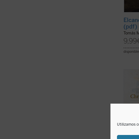
Elcano
(pdf)
Tomás 
9,99
disponible
En est
ilustr
infanc
Borgoñ
nunca 
y brev
acostu
Utilizamos c