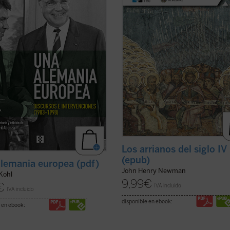
la instalación de misiles
de la época de las persecuciones.
mericanos en suelo alemán, sus
Aunque la obra se sitúa casi al inici
s tras ...
(ver ficha)
...
(ver ficha)
Los arrianos del siglo IV
(epub)
lemania europea (pdf)
John Henry Newman
Kohl
9,99
€
€
IVA incluido
IVA incluido
disponible en ebook:
 en ebook: