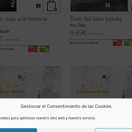
, viaje a la historia
Todo iba bien (epub)
Itxu Díaz
9,99
€
Mazón
IVA incluido
€
IVA incluido
disponible en ebook:
 en ebook:
a obra íntima y bellamente
En esta obra íntima y bellamente
ada, Christian Bobin evoca su
ilustrada, Christian Bobin evoca su
ia transcurrida en Le Creusot, en la
infancia transcurrida en Le Creusot
a francesa, ciudad de la que
Borgoña francesa, ciudad de la que
se ha ido. La delicadeza, sabiduría
nunca se ha ido. La delicadeza, sab
edad aforísticas a las que
y brevedad aforísticas a las que
Gestionar el Consentimiento de las Cookies
mbra el autor ...
(ver ficha)
acostumbra el autor ...
(ver ficha)
ookies para optimizar nuestro sitio web y nuestro servicio.