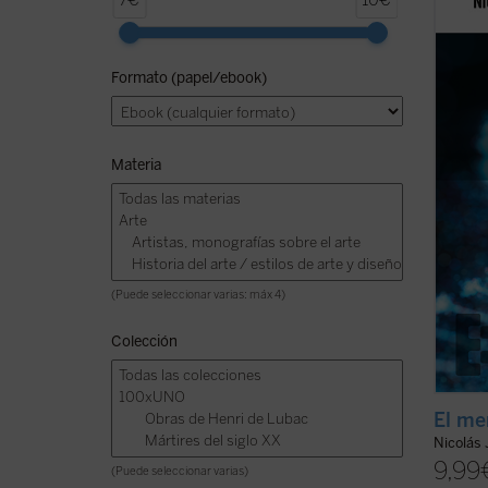
7€
10€
avance
relació
humana
Formato (papel/ebook)
de una
accion
campos
Materia
(Puede seleccionar varias: máx 4)
Colección
El me
Nicolás 
9,99
(Puede seleccionar varias)