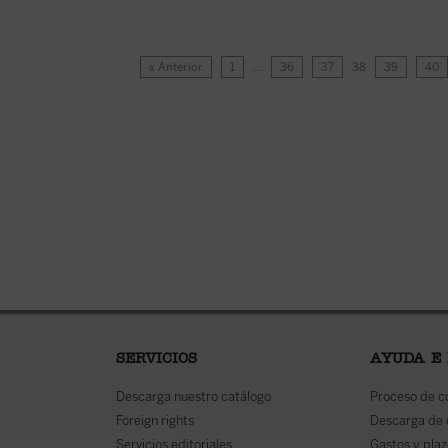
« Anterior
1
…
36
37
38
39
40
SERVICIOS
AYUDA E
Descarga nuestro catálogo
Proceso de 
Foreign rights
Descarga de
Servicios editoriales
Gastos y plaz