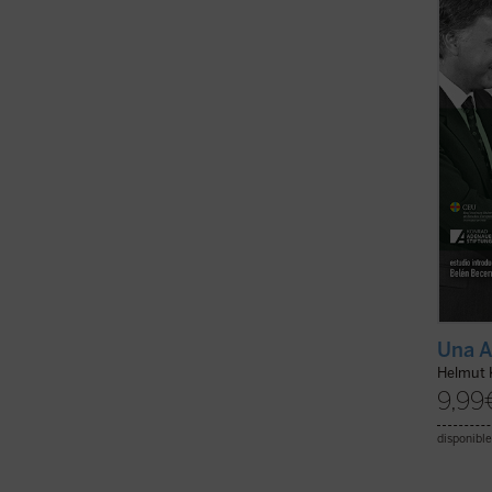
sobre 
nortea
palabra
Una A
Helmut 
9,99
disponible