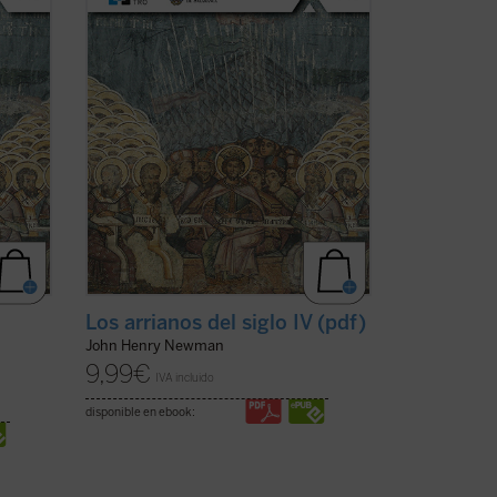
de la época de las persecuciones.
o de la
Aunque la obra se sitúa casi al inicio de la
...
(ver ficha)
Los arrianos del siglo IV (pdf)
John Henry Newman
9,99
€
IVA incluido
disponible en ebook: