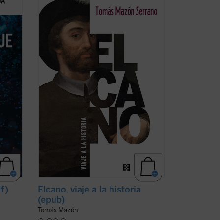
 en
DESPLEGABLE
a vida
tiva
Nadie les había pedido que dieran la
vuelta al mundo.
n los
En
Elcano, viaje a la historia
, Tomás
Mazón acerca al lector, profano o
experto, las voces de Elcano y los suyos,
que nos ...
(ver ficha)
df)
Elcano, viaje a la historia
(epub)
Tomás Mazón