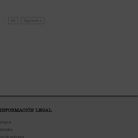
…
85
Siguiente »
 INFORMACIÓN LEGAL
compra
 ebooks
os de entrega