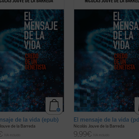
s en el campo de la Biología en
avances en el campo de la Biología
n al inicio y el desarrollo de la vida
relación al inicio y el desarrollo de l
 y analiza, desde la perspectiva
humana y analiza, desde la perspec
 bioética personalista, las
de una bioética personalista, las
es que se han desarrollado en los
acciones que se han desarrollado e
 de ...
(ver ficha)
campos de ...
(ver ficha)
nsaje de la vida (epub)
El mensaje de la vida (p
Jouve de la Barreda
Nicolás Jouve de la Barreda
€
9,99
€
IVA incluido
IVA incluido