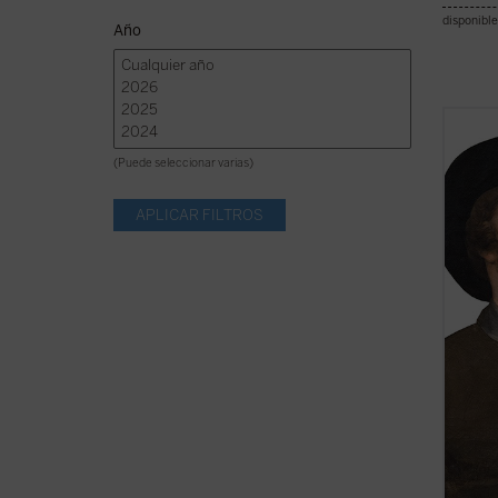
disponible
Año
16 PÁ
DESP
(Puede seleccionar varias)
Nadie 
vuelta
En
Elc
Mazón 
expert
que nos