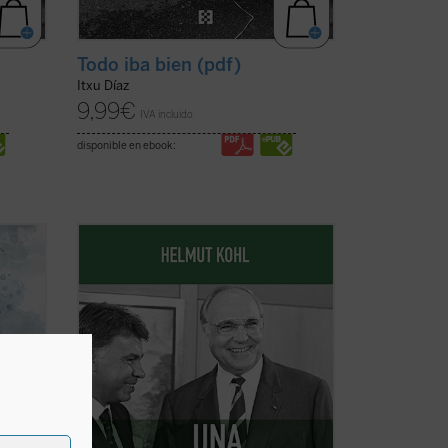
Todo iba bien (pdf)
Itxu Díaz
9,99
€
IVA incluido
disponible en ebook:
Este libro recoge algunas de las
intervenciones más significativas de la
, en la
vida política de Helmut Kohl, llamado el
«Canciller de la Unidad», como el debate
iduría
sobre la instalación de misiles
norteamericanos en suelo alemán, sus
palabras tras ...
(ver ficha)