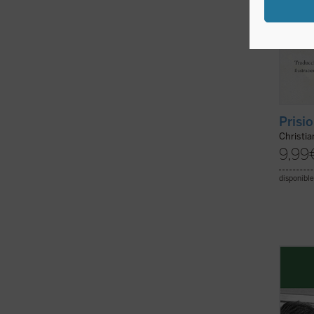
Prisi
Christia
9,99
disponible
Este l
interv
vida p
«Canci