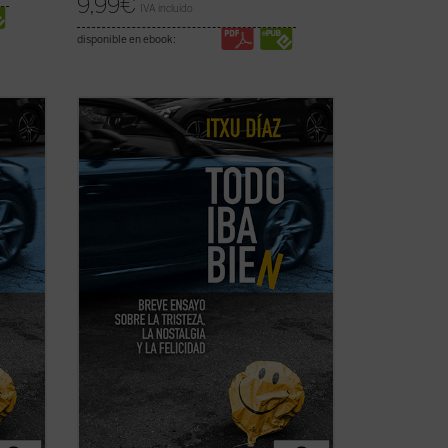
9,99
€
IVA incluido
disponible en ebook:
», el
En este ensayo de «anti-autoayuda», el
periodista y humorista Itxu Díaz
nemos
sentencia sin ambages que no tenemos
elices,
ni la obligación ni el derecho a ser felices,
«ni siquiera los que somos del Real
Madrid». A su vez, nos incita a
contemplar ese ...
(ver ficha)