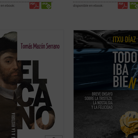
 en ebook:
disponible en ebook:
GINAS CON MAPAS A COLOR + 1
En este ensayo de «anti-autoayuda
LEGABLE
periodista y humorista Itxu Díaz
sentencia sin ambages que no te
les había pedido que dieran la
ni la obligación ni el derecho a ser f
 al mundo.
«ni siquiera los que somos del Real
ano, viaje a la historia
, Tomás
Madrid». A su vez, nos incita a
acerca al lector, profano o
contemplar ese ...
(ver ficha)
o, las voces de Elcano y los suyos,
 ...
(ver ficha)