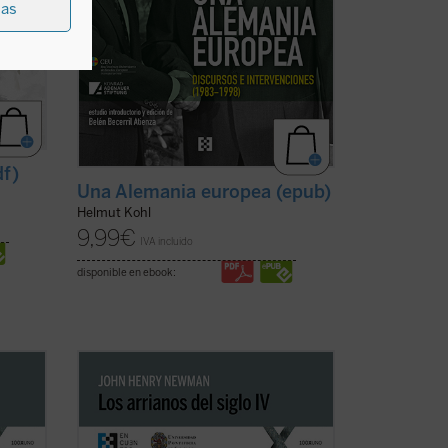
ias
df)
Una Alemania europea (epub)
Helmut Kohl
9,99
€
IVA incluido
disponible en ebook:
an
En
Los arrianos del siglo IV
, Newman
aborda la génesis, el desarrollo y
 la
consecuencias de la herejía arriana, la
spués
primera gran crisis de la Iglesia después