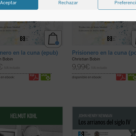
Aceptar
Rechazar
Preferenc
onero en la cuna (epub)
Prisionero en la cuna (p
n Bobin
Christian Bobin
€
9,99
€
IVA incluido
IVA incluido
 en ebook:
disponible en ebook:
ibro recoge algunas de las
En
Los arrianos del siglo IV
, Newm
enciones más significativas de la
aborda la génesis, el desarrollo y
olítica de Helmut Kohl, llamado el
consecuencias de la herejía arriana,
ller de la Unidad», como el debate
primera gran crisis de la Iglesia de