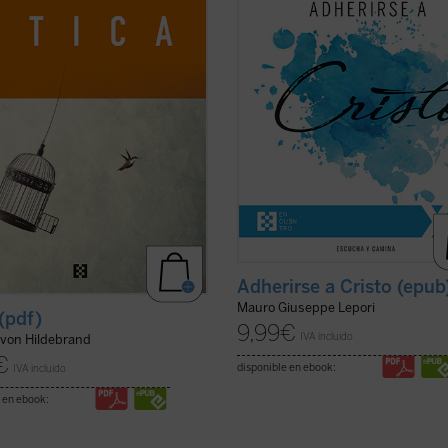
, a partir de los datos de la
capitulares", el P. Mauro Lepori, a
encia cotidiana, una descripción
general de la Orden del Císter, ofr
de ...
(ver ficha)
el marco del Curso ...
(ver ficha)
Adherirse a Cristo (epub
Mauro Giuseppe Lepori
 (pdf)
9,99
€
IVA incluido
 von Hildebrand
€
disponible en ebook:
IVA incluido
 en ebook: