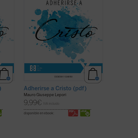
bad
capitulares", el P. Mauro Lepori, abad
ece en
general de la Orden del Císter, ofrece en
el marco del Curso ...
(ver ficha)
)
Adherirse a Cristo (pdf)
Mauro Giuseppe Lepori
9,99
€
IVA incluido
disponible en ebook: