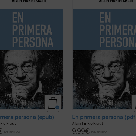
rece que ha llegado el momento
Me parece que ha llegado el mome
cisar la situación en que me
de precisar la situación en que me
tro y volver a trazar mi itinerario
encuentro y volver a trazar mi itine
asivas ni complacencias.
sin evasivas ni complacencias.
 que a mí respecta no se trata en
Por lo que a mí respecta no se trat
lguno de rebajar el ...
(ver ficha)
modo alguno de rebajar el ...
(ver fi
imera persona (epub)
En primera persona (pdf
nkielkraut
Alain Finkielkraut
€
9,99
€
IVA incluido
IVA incluido