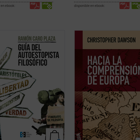
 en ebook:
disponible en ebook:
a este mundo, la realidad que te
En tiempos de fuertes rechazos y 
y la que te constituye. La obra que
sobre la validez del proyecto europ
 ahora en tus manos pretende
más aún, de afirmación generaliza
ar los enclaves principales en
la decadencia de Occidente,
Hacia 
ía de los grandes pensadores.
comprensión de Europa
resulta un 
, te ofrece herramientas para
tan iluminador como cuando se pub
ar tu propio ...
(ver ficha)
por ...
(ver ficha)