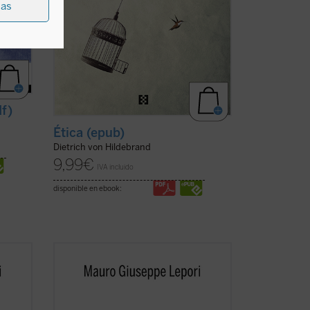
ias
df)
Ética (epub)
Dietrich von Hildebrand
9,99
€
IVA incluido
disponible en ebook:
Este segundo volumen de la serie
ciclo
Escucha y camina
recoge un nuevo ciclo
stilo
de meditaciones que, siguiendo el estilo
monástico de los "sermones