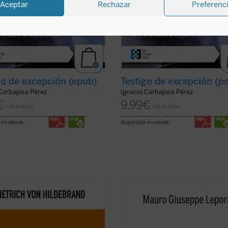
Aceptar
Rechazar
Preferenc
go de excepción (epub)
Testigo de excepción (p
 Carbajosa Pérez
Ignacio Carbajosa Pérez
€
9,99
€
IVA incluido
IVA incluido
 en ebook:
disponible en ebook:
bro es ya un clásico de la filosofía
Este segundo volumen de la serie
contemporánea. Grandioso en la
Escucha y camina
recoge un nuevo 
didad de sus tesis, deslumbrante
de meditaciones que, siguiendo el e
claridad, abundante en ejemplos,
monástico de los "sermones