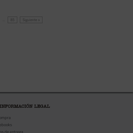
…
85
Siguiente »
 INFORMACIÓN LEGAL
compra
 ebooks
os de entrega