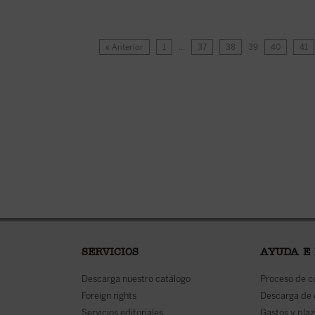
« Anterior
1
…
37
38
39
40
41
SERVICIOS
AYUDA E
Descarga nuestro catálogo
Proceso de 
Foreign rights
Descarga de
Servicios editoriales
Gastos y plaz