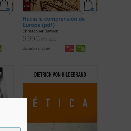
e
Hacia la comprensión de
Europa (pdf)
Christopher Dawson
9,99
€
IVA incluido
disponible en ebook:
de
Este libro es ya un clásico de la filosofía
idos
moral contemporánea. Grandioso en la
9: 950
profundidad de sus tesis, deslumbrante
 en
en su claridad, abundante en ejemplos,
ofrece, a partir de los datos de la
experiencia cotidiana, una descripción
global de ...
(ver ficha)