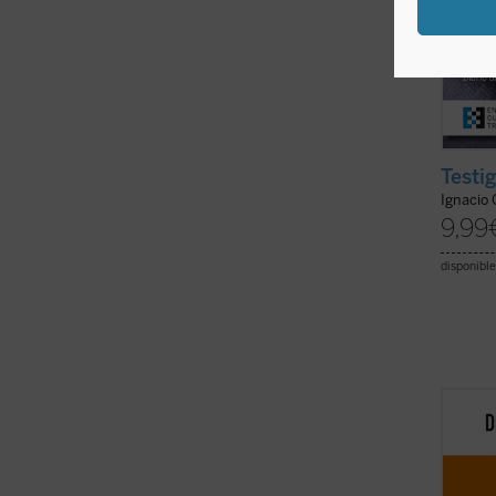
Testi
Ignacio
9,99
disponible
Este li
moral 
profun
en su 