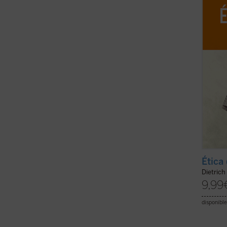
ofrece
experi
global 
Ética
Dietrich
9,99
disponible