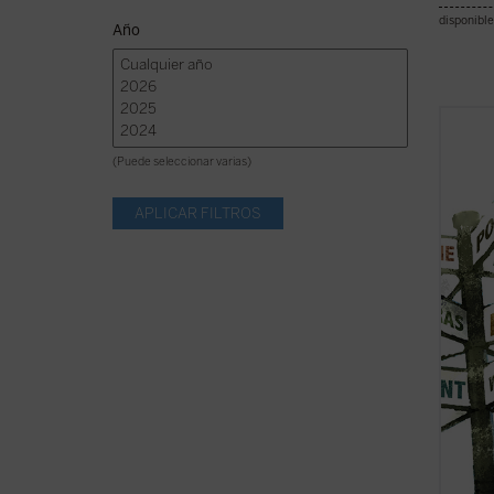
disponible
Año
Explor
rodea 
(Puede seleccionar varias)
tienes
rastre
compañ
Además
localiz