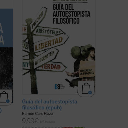
nto
rodea y la que te constituye. La obra que
tienes ahora en tus manos pretende
rario
rastrear los enclaves principales en
compañía de los grandes pensadores.
a en
Además, te ofrece herramientas para
cha)
localizar tu propio ...
(ver ficha)
Guía del autoestopista
filosófico (epub)
)
Ramón Caro Plaza
9,99
€
IVA incluido