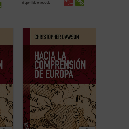
disponible en ebook:
dudas
En tiempos de fuertes rechazos y dudas
eo y,
sobre la validez del proyecto europeo y,
da de
más aún, de afirmación generalizada de
la
la decadencia de Occidente,
Hacia la
texto
comprensión de Europa
resulta un texto
licó
tan iluminador como cuando se publicó
por ...
(ver ficha)