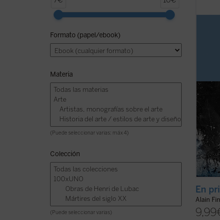
7€
10€
Me pa
de pre
encuen
Formato (papel/ebook)
sin ev
Por lo
modo a
Materia
(Puede seleccionar varias: máx 4)
Colección
En pr
Alain Fi
9,99
(Puede seleccionar varias)