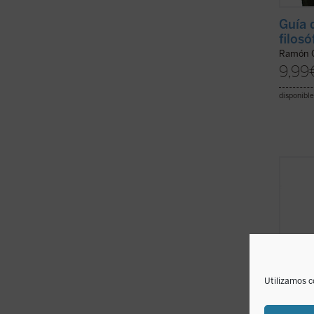
Guía 
filosó
Ramón C
9,99
disponible
«Cuand
abril,
en un 
en tod
Madrid
pandem
colapsa
Utilizamos c