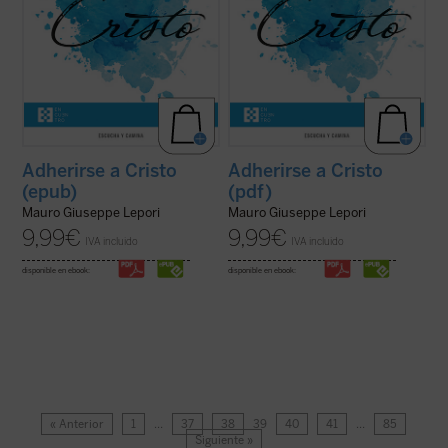
Adherirse a Cristo
Adherirse a Cristo
(epub)
(pdf)
Mauro Giuseppe Lepori
Mauro Giuseppe Lepori
9,99
€
9,99
€
IVA incluido
IVA incluido
disponible en ebook:
disponible en ebook:
« Anterior
1
…
37
38
39
40
41
…
85
Siguiente »