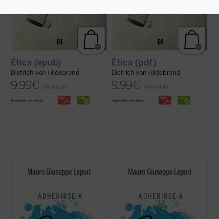
Ética (epub)
Ética (pdf)
Dietrich von Hildebrand
Dietrich von Hildebrand
9,99
€
9,99
€
IVA incluido
IVA incluido
disponible en ebook:
disponible en ebook:
Este segundo volumen de la serie
Escucha
Este segundo volumen de la serie
Escucha
y camina
recoge un nuevo ciclo de
y camina
recoge un nuevo ciclo de
meditaciones que, siguiendo el estilo
meditaciones que, siguiendo el estilo
monástico de los "sermones capitulares",
monástico de los "sermones capitulares",
el P. Mauro Lepori, abad general de la
el P. Mauro Lepori, abad general de la
Orden del Císter, ofrece en el marco del
Orden del Císter, ofrece en el marco del
Curso ...
(ver ficha)
Curso ...
(ver ficha)