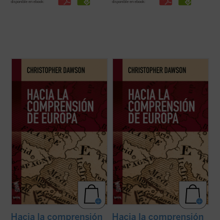
disponible en ebook:
disponible en ebook:
En tiempos de fuertes rechazos y dudas
En tiempos de fuertes rechazos y dudas
sobre la validez del proyecto europeo y,
sobre la validez del proyecto europeo y,
más aún, de afirmación generalizada de la
más aún, de afirmación generalizada de la
decadencia de Occidente,
Hacia la
decadencia de Occidente,
Hacia la
comprensión de Europa
resulta un texto
comprensión de Europa
resulta un texto
tan iluminador como cuando se publicó por
tan iluminador como cuando se publicó por
...
(ver ficha)
...
(ver ficha)
Hacia la comprensión
Hacia la comprensión