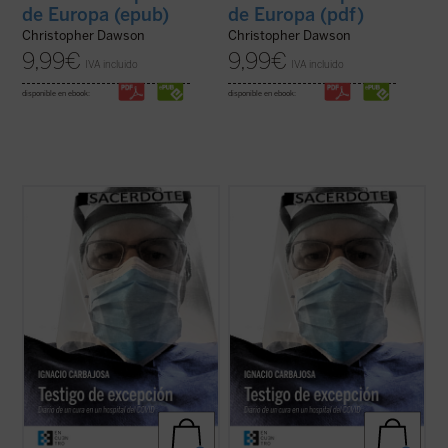
de Europa (epub)
de Europa (pdf)
Christopher Dawson
Christopher Dawson
9,99
€
9,99
€
IVA incluido
IVA incluido
disponible en ebook:
disponible en ebook:
«Cuando entré en el hospital, el 2 de abril,
«Cuando entré en el hospital, el 2 de abril,
se alcanzaba el pico de fallecidos en un
se alcanzaba el pico de fallecidos en un
solo día a causa del COVID-19: 950 en toda
solo día a causa del COVID-19: 950 en toda
España, una tercera parte en Madrid. Eran
España, una tercera parte en Madrid. Eran
los peores días de la pandemia. Los
los peores días de la pandemia. Los
hospitales estaban colapsados (...) ...
(ver
hospitales estaban colapsados (...) ...
(ver
ficha)
ficha)