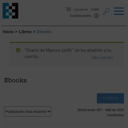
Saltar al contenido.
1 producto
9,99€
Club Encuentro
Inicio
>
Libros
>
Ebooks
“Diario de Marcos (pdf)” se ha añadido a tu
carrito.
Ver carrito
Ebooks
FILTROS
Mostrando 457 - 468 de 1015
resultados