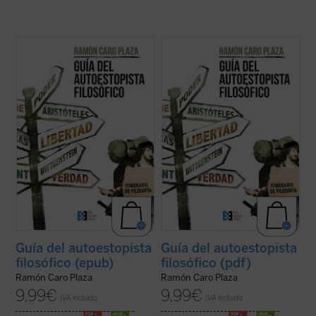
Explora este mundo, la realidad que te
Explora este mundo, la realidad que te
rodea y la que te constituye. La obra que
rodea y la que te constituye. La obra que
tienes ahora en tus manos pretende
tienes ahora en tus manos pretende
rastrear los enclaves principales en
rastrear los enclaves principales en
compañía de los grandes pensadores.
compañía de los grandes pensadores.
Además, te ofrece herramientas para
Además, te ofrece herramientas para
localizar tu propio ...
(ver ficha)
localizar tu propio ...
(ver ficha)
Guía del autoestopista
Guía del autoestopista
filosófico (epub)
filosófico (pdf)
Ramón Caro Plaza
Ramón Caro Plaza
9,99
€
9,99
€
IVA incluido
IVA incluido