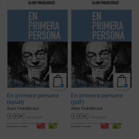
«Reaccionarios, dicen.
«Reaccionarios, dicen.
Me parece que ha llegado el momento de
Me parece que ha llegado el momento de
precisar la situación en que me encuentro
precisar la situación en que me encuentro
y volver a trazar mi itinerario sin evasivas
y volver a trazar mi itinerario sin evasivas
ni complacencias.
ni complacencias.
Por lo que a mí respecta no se trata en
Por lo que a mí respecta no se trata en
modo alguno de rebajar el ...
(ver ficha)
modo alguno de rebajar el ...
(ver ficha)
En primera persona
En primera persona
(epub)
(pdf)
Alain Finkielkraut
Alain Finkielkraut
9,99
€
9,99
€
IVA incluido
IVA incluido
disponible en ebook:
disponible en ebook: