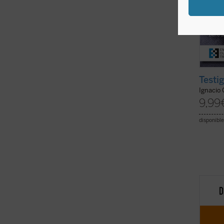
Testi
Ignacio
9,99
disponible
Este li
moral 
profun
en su 