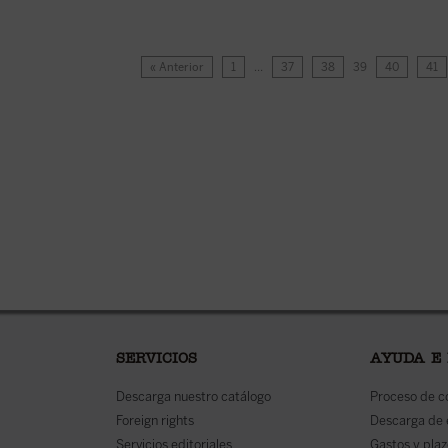
« Anterior
1
…
37
38
39
40
41
SERVICIOS
AYUDA E
Descarga nuestro catálogo
Proceso de 
Foreign rights
Descarga de
Servicios editoriales
Gastos y plaz