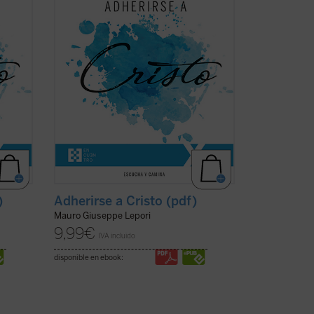
bad
capitulares", el P. Mauro Lepori, abad
ece en
general de la Orden del Císter, ofrece en
el marco del Curso ...
(ver ficha)
)
Adherirse a Cristo (pdf)
Mauro Giuseppe Lepori
9,99
€
IVA incluido
disponible en ebook: