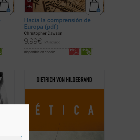
e
Hacia la comprensión de
Europa (pdf)
Christopher Dawson
9,99
€
IVA incluido
disponible en ebook:
de
Este libro es ya un clásico de la filosofía
idos
moral contemporánea. Grandioso en la
9: 950
profundidad de sus tesis, deslumbrante
 en
en su claridad, abundante en ejemplos,
ofrece, a partir de los datos de la
experiencia cotidiana, una descripción
global de ...
(ver ficha)