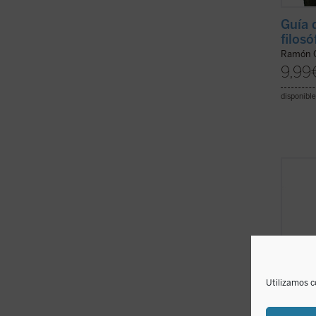
Guía 
filosó
Ramón C
9,99
disponible
«Cuand
abril,
en un 
en tod
Madrid
pandem
colapsa
Utilizamos c