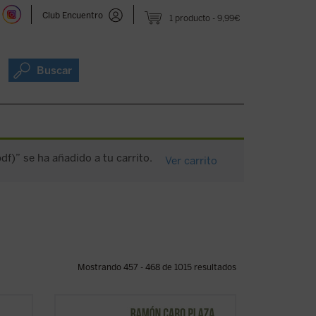
Club Encuentro
1 producto
9,99€
Buscar
f)” se ha añadido a tu carrito.
Ver carrito
Mostrando 457 - 468 de 1015 resultados
Explora este mundo, la realidad que te