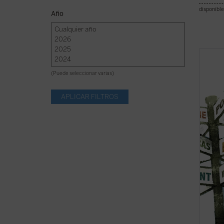
disponible
Año
Explor
rodea 
(Puede seleccionar varias)
tienes
rastre
compañ
Además
localiz