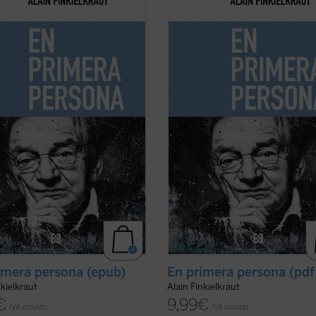
rece que ha llegado el momento
Me parece que ha llegado el mome
cisar la situación en que me
de precisar la situación en que me
tro y volver a trazar mi itinerario
encuentro y volver a trazar mi itine
asivas ni complacencias.
sin evasivas ni complacencias.
 que a mí respecta no se trata en
Por lo que a mí respecta no se trat
lguno de rebajar el ...
(ver ficha)
modo alguno de rebajar el ...
(ver fi
imera persona (epub)
En primera persona (pdf
nkielkraut
Alain Finkielkraut
€
9,99
€
IVA incluido
IVA incluido