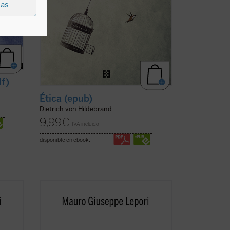
ias
df)
Ética (epub)
Dietrich von Hildebrand
9,99
€
IVA incluido
disponible en ebook:
Este segundo volumen de la serie
ciclo
Escucha y camina
recoge un nuevo ciclo
stilo
de meditaciones que, siguiendo el estilo
monástico de los "sermones