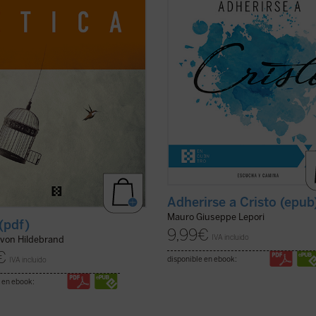
, a partir de los datos de la
capitulares", el P. Mauro Lepori, a
encia cotidiana, una descripción
general de la Orden del Císter, ofr
de ...
(ver ficha)
el marco del Curso ...
(ver ficha)
Adherirse a Cristo (epub
Mauro Giuseppe Lepori
 (pdf)
9,99
€
IVA incluido
 von Hildebrand
€
disponible en ebook:
IVA incluido
 en ebook: