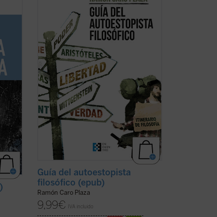
nto
rodea y la que te constituye. La obra que
tienes ahora en tus manos pretende
rario
rastrear los enclaves principales en
compañía de los grandes pensadores.
a en
Además, te ofrece herramientas para
cha)
localizar tu propio ...
(ver ficha)
Guía del autoestopista
filosófico (epub)
)
Ramón Caro Plaza
9,99
€
IVA incluido