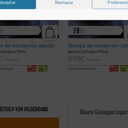
Aceptar
Rechazar
Preferenc
go de excepción (epub)
Testigo de excepción (p
 Carbajosa Pérez
Ignacio Carbajosa Pérez
€
9,99
€
IVA incluido
IVA incluido
 en ebook:
disponible en ebook:
bro es ya un clásico de la filosofía
Este segundo volumen de la serie
contemporánea. Grandioso en la
Escucha y camina
recoge un nuevo 
didad de sus tesis, deslumbrante
de meditaciones que, siguiendo el e
claridad, abundante en ejemplos,
monástico de los "sermones