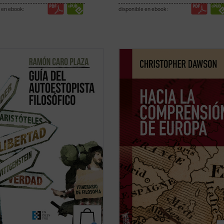
 en ebook:
disponible en ebook:
a este mundo, la realidad que te
En tiempos de fuertes rechazos y 
y la que te constituye. La obra que
sobre la validez del proyecto europ
 ahora en tus manos pretende
más aún, de afirmación generaliza
ar los enclaves principales en
la decadencia de Occidente,
Hacia 
ía de los grandes pensadores.
comprensión de Europa
resulta un 
, te ofrece herramientas para
tan iluminador como cuando se pub
ar tu propio ...
(ver ficha)
por ...
(ver ficha)