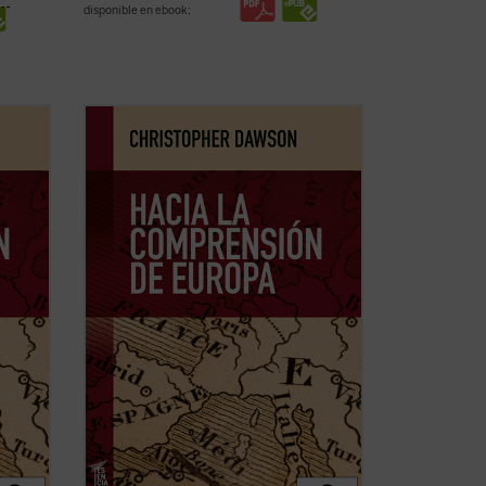
disponible en ebook:
dudas
En tiempos de fuertes rechazos y dudas
eo y,
sobre la validez del proyecto europeo y,
da de
más aún, de afirmación generalizada de
la
la decadencia de Occidente,
Hacia la
texto
comprensión de Europa
resulta un texto
licó
tan iluminador como cuando se publicó
por ...
(ver ficha)