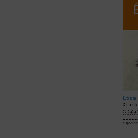
ofrece
experi
global 
Ética
Dietrich
9,99
disponible