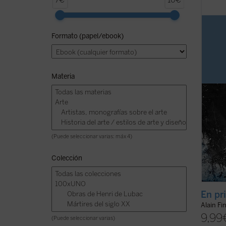
7€
10€
Me pa
de pre
encuen
Formato (papel/ebook)
sin ev
Por lo
modo a
Materia
(Puede seleccionar varias: máx 4)
Colección
En pr
Alain Fi
9,99
(Puede seleccionar varias)