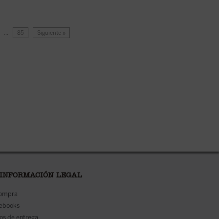
…
85
Siguiente »
 INFORMACIÓN LEGAL
compra
 ebooks
os de entrega