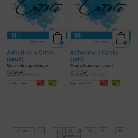
Adherirse a Cristo
Adherirse a Cristo
(epub)
(pdf)
Mauro Giuseppe Lepori
Mauro Giuseppe Lepori
9,99
€
9,99
€
IVA incluido
IVA incluido
disponible en ebook:
disponible en ebook:
« Anterior
1
…
37
38
39
40
41
…
85
Siguiente »