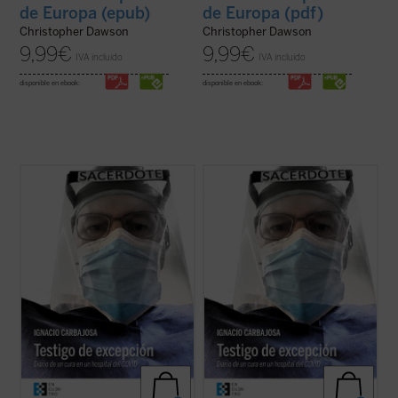
de Europa (epub)
de Europa (pdf)
Christopher Dawson
Christopher Dawson
9,99
€
9,99
€
IVA incluido
IVA incluido
disponible en ebook:
disponible en ebook:
«Cuando entré en el hospital, el 2 de abril,
«Cuando entré en el hospital, el 2 de abril,
se alcanzaba el pico de fallecidos en un
se alcanzaba el pico de fallecidos en un
solo día a causa del COVID-19: 950 en toda
solo día a causa del COVID-19: 950 en toda
España, una tercera parte en Madrid. Eran
España, una tercera parte en Madrid. Eran
los peores días de la pandemia. Los
los peores días de la pandemia. Los
hospitales estaban colapsados (...) ...
(ver
hospitales estaban colapsados (...) ...
(ver
ficha)
ficha)