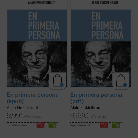
«Reaccionarios, dicen.
«Reaccionarios, dicen.
Me parece que ha llegado el momento de
Me parece que ha llegado el momento de
precisar la situación en que me encuentro
precisar la situación en que me encuentro
y volver a trazar mi itinerario sin evasivas
y volver a trazar mi itinerario sin evasivas
ni complacencias.
ni complacencias.
Por lo que a mí respecta no se trata en
Por lo que a mí respecta no se trata en
modo alguno de rebajar el ...
(ver ficha)
modo alguno de rebajar el ...
(ver ficha)
En primera persona
En primera persona
(epub)
(pdf)
Alain Finkielkraut
Alain Finkielkraut
9,99
€
9,99
€
IVA incluido
IVA incluido
disponible en ebook:
disponible en ebook: