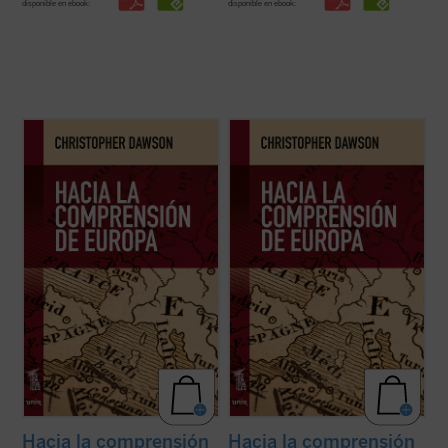
disponible en ebook:
disponible en ebook:
En tiempos de fuertes rechazos y dudas
En tiempos de fuertes rechazos y dudas
sobre la validez del proyecto europeo y,
sobre la validez del proyecto europeo y,
más aún, de afirmación generalizada de la
más aún, de afirmación generalizada de la
decadencia de Occidente,
Hacia la
decadencia de Occidente,
Hacia la
comprensión de Europa
resulta un texto
comprensión de Europa
resulta un texto
tan iluminador como cuando se publicó por
tan iluminador como cuando se publicó por
...
(ver ficha)
...
(ver ficha)
Hacia la comprensión
Hacia la comprensión