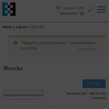
Saltar al contenido.
1 producto
9,99€
Club Encuentro
Inicio
>
Libros
>
Ebooks
“Negocio y traición (epub)” se ha añadido a
tu carrito.
Ver carrito
Ebooks
FILTROS
Mostrando 457 - 468 de 1015
resultados