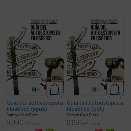
Explora este mundo, la realidad que te
Explora este mundo, la realidad que te
rodea y la que te constituye. La obra que
rodea y la que te constituye. La obra que
tienes ahora en tus manos pretende
tienes ahora en tus manos pretende
rastrear los enclaves principales en
rastrear los enclaves principales en
compañía de los grandes pensadores.
compañía de los grandes pensadores.
Además, te ofrece herramientas para
Además, te ofrece herramientas para
localizar tu propio ...
(ver ficha)
localizar tu propio ...
(ver ficha)
Guía del autoestopista
Guía del autoestopista
filosófico (epub)
filosófico (pdf)
Ramón Caro Plaza
Ramón Caro Plaza
9,99
€
9,99
€
IVA incluido
IVA incluido