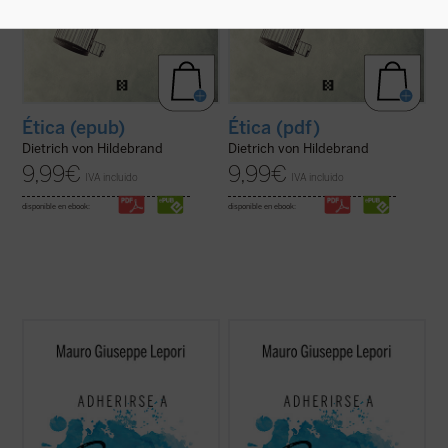
Ética (epub)
Ética (pdf)
Dietrich von Hildebrand
Dietrich von Hildebrand
9,99
€
9,99
€
IVA incluido
IVA incluido
disponible en ebook:
disponible en ebook:
Este segundo volumen de la serie
Escucha
Este segundo volumen de la serie
Escucha
y camina
recoge un nuevo ciclo de
y camina
recoge un nuevo ciclo de
meditaciones que, siguiendo el estilo
meditaciones que, siguiendo el estilo
monástico de los "sermones capitulares",
monástico de los "sermones capitulares",
el P. Mauro Lepori, abad general de la
el P. Mauro Lepori, abad general de la
Orden del Císter, ofrece en el marco del
Orden del Císter, ofrece en el marco del
Curso ...
(ver ficha)
Curso ...
(ver ficha)