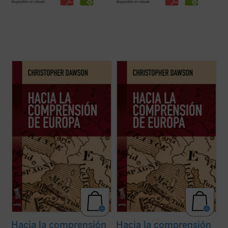
disponible en ebook:
disponible en ebook:
En tiempos de fuertes rechazos y dudas
En tiempos de fuertes rechazos y dudas
sobre la validez del proyecto europeo y,
sobre la validez del proyecto europeo y,
más aún, de afirmación generalizada de la
más aún, de afirmación generalizada de la
decadencia de Occidente,
Hacia la
decadencia de Occidente,
Hacia la
comprensión de Europa
resulta un texto
comprensión de Europa
resulta un texto
tan iluminador como cuando se publicó por
tan iluminador como cuando se publicó por
...
(ver ficha)
...
(ver ficha)
Hacia la comprensión
Hacia la comprensión