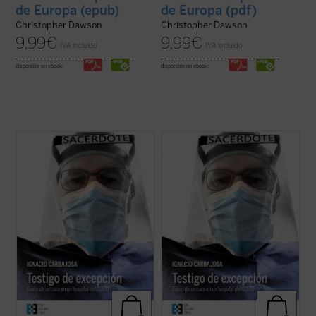
de Europa (epub)
de Europa (pdf)
Christopher Dawson
Christopher Dawson
9,99
€
9,99
€
IVA incluido
IVA incluido
disponible en ebook:
disponible en ebook:
«Cuando entré en el hospital, el 2 de abril,
«Cuando entré en el hospital, el 2 de abril,
se alcanzaba el pico de fallecidos en un
se alcanzaba el pico de fallecidos en un
solo día a causa del COVID-19: 950 en toda
solo día a causa del COVID-19: 950 en toda
España, una tercera parte en Madrid. Eran
España, una tercera parte en Madrid. Eran
los peores días de la pandemia. Los
los peores días de la pandemia. Los
hospitales estaban colapsados (...) ...
(ver
hospitales estaban colapsados (...) ...
(ver
ficha)
ficha)