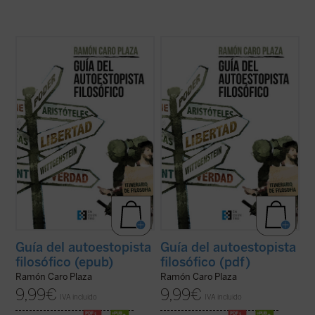
Explora este mundo, la realidad que te
Explora este mundo, la realidad que te
rodea y la que te constituye. La obra que
rodea y la que te constituye. La obra que
tienes ahora en tus manos pretende
tienes ahora en tus manos pretende
rastrear los enclaves principales en
rastrear los enclaves principales en
compañía de los grandes pensadores.
compañía de los grandes pensadores.
Además, te ofrece herramientas para
Además, te ofrece herramientas para
localizar tu propio ...
(ver ficha)
localizar tu propio ...
(ver ficha)
Guía del autoestopista
Guía del autoestopista
filosófico (epub)
filosófico (pdf)
Ramón Caro Plaza
Ramón Caro Plaza
9,99
€
9,99
€
IVA incluido
IVA incluido