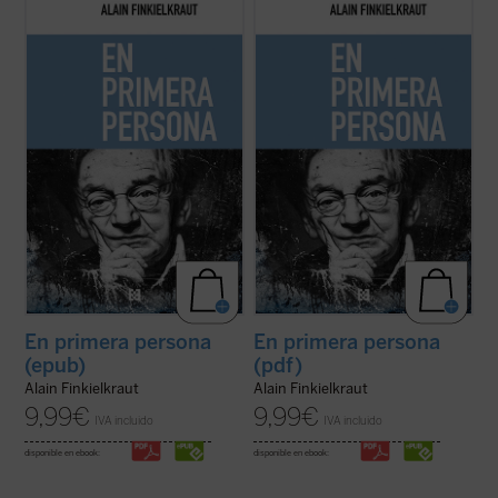
«Reaccionarios, dicen.
«Reaccionarios, dicen.
Me parece que ha llegado el momento de
Me parece que ha llegado el momento de
precisar la situación en que me encuentro
precisar la situación en que me encuentro
y volver a trazar mi itinerario sin evasivas
y volver a trazar mi itinerario sin evasivas
ni complacencias.
ni complacencias.
Por lo que a mí respecta no se trata en
Por lo que a mí respecta no se trata en
modo alguno de rebajar el ...
(ver ficha)
modo alguno de rebajar el ...
(ver ficha)
En primera persona
En primera persona
(epub)
(pdf)
Alain Finkielkraut
Alain Finkielkraut
9,99
€
9,99
€
IVA incluido
IVA incluido
disponible en ebook:
disponible en ebook: