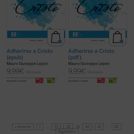
Adherirse a Cristo
Adherirse a Cristo
(epub)
(pdf)
Mauro Giuseppe Lepori
Mauro Giuseppe Lepori
9,99
€
9,99
€
IVA incluido
IVA incluido
disponible en ebook:
disponible en ebook:
« Anterior
1
…
37
38
39
40
41
…
85
Siguiente »