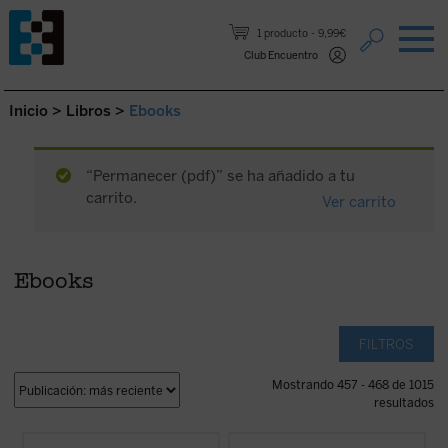
Saltar al contenido.
1 producto
9,99€
Club Encuentro
Inicio
>
Libros
>
Ebooks
“Permanecer (pdf)” se ha añadido a tu
carrito.
Ver carrito
Ebooks
FILTROS
Mostrando 457 - 468 de 1015
resultados