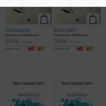
Ética (epub)
Ética (pdf)
Dietrich von Hildebrand
Dietrich von Hildebrand
9,99
€
9,99
€
IVA incluido
IVA incluido
disponible en ebook:
disponible en ebook:
Este segundo volumen de la serie
Escucha
Este segundo volumen de la serie
Escucha
y camina
recoge un nuevo ciclo de
y camina
recoge un nuevo ciclo de
meditaciones que, siguiendo el estilo
meditaciones que, siguiendo el estilo
monástico de los "sermones capitulares",
monástico de los "sermones capitulares",
el P. Mauro Lepori, abad general de la
el P. Mauro Lepori, abad general de la
Orden del Císter, ofrece en el marco del
Orden del Císter, ofrece en el marco del
Curso ...
(ver ficha)
Curso ...
(ver ficha)