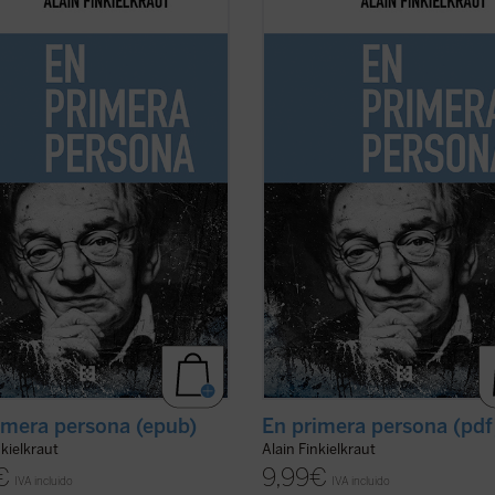
rece que ha llegado el momento
Me parece que ha llegado el mome
cisar la situación en que me
de precisar la situación en que me
tro y volver a trazar mi itinerario
encuentro y volver a trazar mi itine
asivas ni complacencias.
sin evasivas ni complacencias.
 que a mí respecta no se trata en
Por lo que a mí respecta no se trat
lguno de rebajar el ...
(ver ficha)
modo alguno de rebajar el ...
(ver fi
imera persona (epub)
En primera persona (pdf
nkielkraut
Alain Finkielkraut
€
9,99
€
IVA incluido
IVA incluido