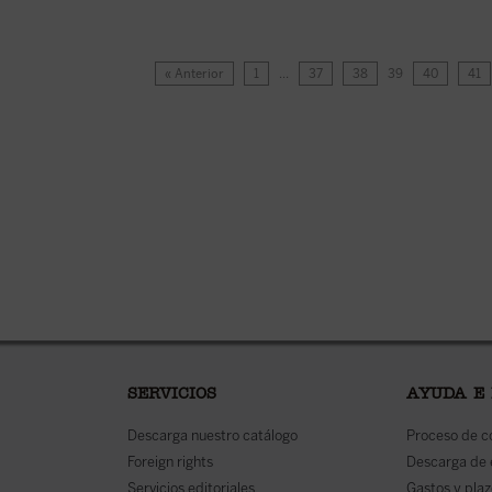
« Anterior
1
…
37
38
39
40
41
SERVICIOS
AYUDA E
Descarga nuestro catálogo
Proceso de 
Foreign rights
Descarga de
Servicios editoriales
Gastos y plaz