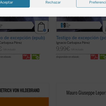
Aceptar
Rechazar
Preferenc
go de excepción (epub)
Testigo de excepción (p
 Carbajosa Pérez
Ignacio Carbajosa Pérez
€
9,99
€
IVA incluido
IVA incluido
 en ebook:
disponible en ebook:
bro es ya un clásico de la filosofía
Este segundo volumen de la serie
contemporánea. Grandioso en la
Escucha y camina
recoge un nuevo 
didad de sus tesis, deslumbrante
de meditaciones que, siguiendo el e
claridad, abundante en ejemplos,
monástico de los "sermones