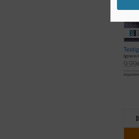
Testi
Ignacio
9,99
disponible
Este li
moral 
profun
en su 