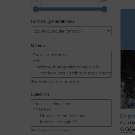
7€
10€
Me pa
de pre
encuen
Formato (papel/ebook)
sin ev
Por lo
modo a
Materia
(Puede seleccionar varias: máx 4)
Colección
En pr
Alain Fi
9,99
(Puede seleccionar varias)