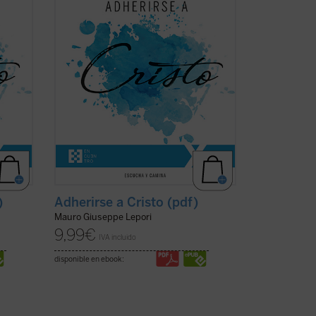
bad
capitulares", el P. Mauro Lepori, abad
ece en
general de la Orden del Císter, ofrece en
el marco del Curso ...
(ver ficha)
)
Adherirse a Cristo (pdf)
Mauro Giuseppe Lepori
9,99
€
IVA incluido
disponible en ebook: