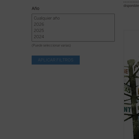
disponible
Año
Explor
rodea 
(Puede seleccionar varias)
tienes
rastre
compañ
Además
localiz