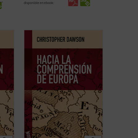
disponible en ebook:
dudas
En tiempos de fuertes rechazos y dudas
eo y,
sobre la validez del proyecto europeo y,
da de
más aún, de afirmación generalizada de
la
la decadencia de Occidente,
Hacia la
texto
comprensión de Europa
resulta un texto
licó
tan iluminador como cuando se publicó
por ...
(ver ficha)