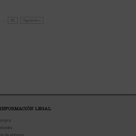
…
85
Siguiente »
 INFORMACIÓN LEGAL
compra
 ebooks
os de entrega