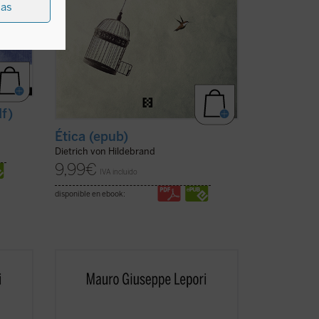
ias
df)
Ética (epub)
Dietrich von Hildebrand
9,99
€
IVA incluido
disponible en ebook:
Este segundo volumen de la serie
ciclo
Escucha y camina
recoge un nuevo ciclo
stilo
de meditaciones que, siguiendo el estilo
monástico de los "sermones