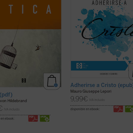
, a partir de los datos de la
capitulares", el P. Mauro Lepori, a
encia cotidiana, una descripción
general de la Orden del Císter, ofr
de ...
(ver ficha)
el marco del Curso ...
(ver ficha)
Adherirse a Cristo (epub
Mauro Giuseppe Lepori
 (pdf)
9,99
€
IVA incluido
 von Hildebrand
€
disponible en ebook:
IVA incluido
 en ebook: