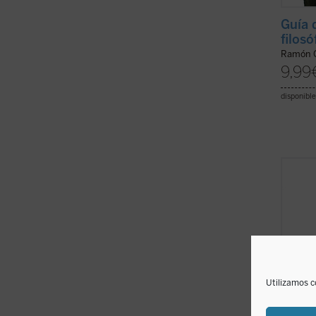
Guía 
filosó
Ramón C
9,99
disponible
«Cuand
abril,
en un 
en tod
Madrid
pandem
colapsa
Utilizamos c