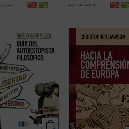
 en ebook:
disponible en ebook:
a este mundo, la realidad que te
En tiempos de fuertes rechazos y 
y la que te constituye. La obra que
sobre la validez del proyecto europ
 ahora en tus manos pretende
más aún, de afirmación generaliza
ar los enclaves principales en
la decadencia de Occidente,
Hacia 
ía de los grandes pensadores.
comprensión de Europa
resulta un 
, te ofrece herramientas para
tan iluminador como cuando se pub
ar tu propio ...
(ver ficha)
por ...
(ver ficha)