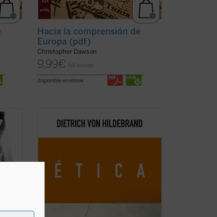
e
Hacia la comprensión de
Europa (pdf)
Christopher Dawson
9,99
€
IVA incluido
disponible en ebook:
de
Este libro es ya un clásico de la filosofía
idos
moral contemporánea. Grandioso en la
9: 950
profundidad de sus tesis, deslumbrante
 en
en su claridad, abundante en ejemplos,
ofrece, a partir de los datos de la
experiencia cotidiana, una descripción
global de ...
(ver ficha)