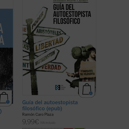
nto
rodea y la que te constituye. La obra que
tienes ahora en tus manos pretende
rario
rastrear los enclaves principales en
compañía de los grandes pensadores.
a en
Además, te ofrece herramientas para
cha)
localizar tu propio ...
(ver ficha)
Guía del autoestopista
filosófico (epub)
)
Ramón Caro Plaza
9,99
€
IVA incluido