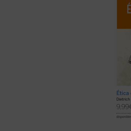
ofrece
experi
global 
Ética
Dietrich
9,99
disponible