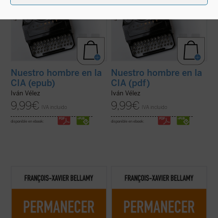
Nuestro hombre en la
Nuestro hombre en la
CIA (epub)
CIA (pdf)
Iván Vélez
Iván Vélez
9,99
€
9,99
€
IVA incluido
IVA incluido
disponible en ebook:
disponible en ebook:
Esta época se entrega a la velocidad, al
Esta época se entrega a la velocidad, al
cambio, a hacer más y más, más y más
cambio, a hacer más y más, más y más
deprisa. No sabemos con claridad hacia
deprisa. No sabemos con claridad hacia
dónde vamos, cuál es el destino de ese
dónde vamos, cuál es el destino de ese
«progreso»; pero tenemos que seguir
«progreso»; pero tenemos que seguir
corriendo. Solo que correr también
corriendo. Solo que correr también
significa ...
(ver ficha)
significa ...
(ver ficha)