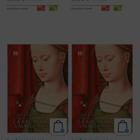
disponible en ebook:
disponible en ebook:
A la vez brutal y religiosa, simbolista y
A la vez brutal y religiosa, simbolista y
romántica, poética y realista,
La
romántica, poética y realista,
La
Anunciación a María
es probablemente la
Anunciación a María
es probablemente la
obra más emblemática y popular de su
obra más emblemática y popular de su
autor. Claudel trabajó sobre ella durante
autor. Claudel trabajó sobre ella durante
más de veinte años, despojándola de ...
(ver
más de veinte años, despojándola de ...
(ver
ficha)
ficha)