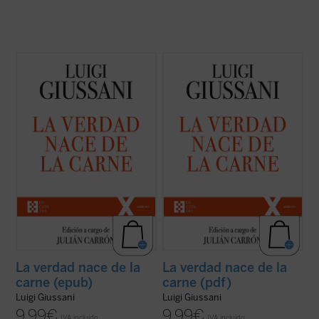
El presente volumen recoge las lecciones
El presente volumen recoge las lecciones
pronunciadas por don Luigi Giussani en los
pronunciadas por don Luigi Giussani en los
Ejercicios Espirituales de la Fraternidad de
Ejercicios Espirituales de la Fraternidad de
Comunión y Liberación --y los diálogos
Comunión y Liberación --y los diálogos
consecuentes--, celebrados entre 1988 y
consecuentes--, celebrados entre 1988 y
1990.
1990.
¿Qué es el cristianismo ...
(ver ficha)
¿Qué es el cristianismo ...
(ver ficha)
La verdad nace de la
La verdad nace de la
carne (epub)
carne (pdf)
Luigi Giussani
Luigi Giussani
9,99
€
9,99
€
IVA incluido
IVA incluido