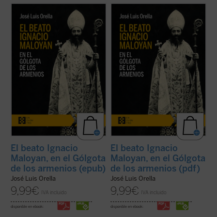
El beato Ignacio Maloyan, arzobispo de
El beato Ignacio Maloyan, arzobispo de
Mardin (Turquía), martirizado en 1915, es
Mardin (Turquía), martirizado en 1915, es
uno de los seis obispos armenios católicos
uno de los seis obispos armenios católicos
que fueron víctimas del genocidio armenio
que fueron víctimas del genocidio armenio
en las primeras décadas del siglo XX. Este
en las primeras décadas del siglo XX. Este
libro descubre aquella hermosa y ...
(ver
libro descubre aquella hermosa y ...
(ver
ficha)
ficha)
El beato Ignacio
El beato Ignacio
Maloyan, en el Gólgota
Maloyan, en el Gólgota
de los armenios (epub)
de los armenios (pdf)
José Luis Orella
José Luis Orella
9,99
€
9,99
€
IVA incluido
IVA incluido
disponible en ebook:
disponible en ebook: