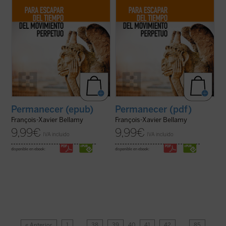
Permanecer (epub)
Permanecer (pdf)
François-Xavier Bellamy
François-Xavier Bellamy
9,99
€
9,99
€
IVA incluido
IVA incluido
disponible en ebook:
disponible en ebook:
« Anterior
1
…
38
39
40
41
42
…
85