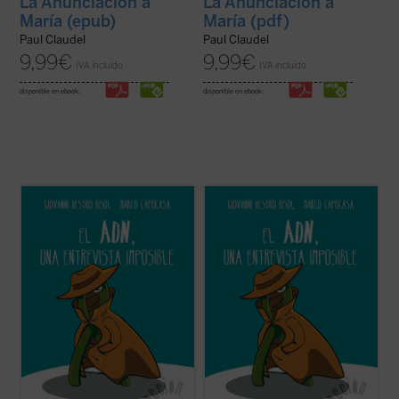
La Anunciación a
La Anunciación a
María (epub)
María (pdf)
Paul Claudel
Paul Claudel
9,99
€
9,99
€
IVA incluido
IVA incluido
disponible en ebook:
disponible en ebook:
Más allá de su aparente popularidad, ¿qué
Más allá de su aparente popularidad, ¿qué
sabemos realmente del ADN y del itinerario
sabemos realmente del ADN y del itinerario
científico que lo ha convertido en un icono
científico que lo ha convertido en un icono
de la biología? Quizá alguna cosa, pero
de la biología? Quizá alguna cosa, pero
probablemente no lo que más merece la
probablemente no lo que más merece la
pena conocer de él.
pena conocer de él.
Los ...
(ver ficha)
Los ...
(ver ficha)