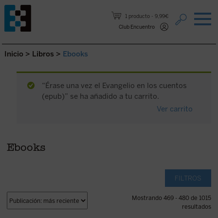
Saltar al contenido.
1 producto
9,99€
Club Encuentro
Inicio
>
Libros
>
Ebooks
“Érase una vez el Evangelio en los cuentos
(epub)” se ha añadido a tu carrito.
Ver carrito
Ebooks
FILTROS
Mostrando 469 - 480 de 1015
resultados