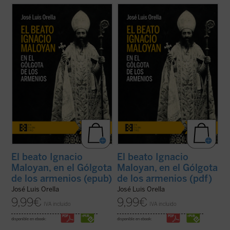
El beato Ignacio Maloyan, arzobispo de
El beato Ignacio Maloyan, arzobispo de
Mardin (Turquía), martirizado en 1915, es
Mardin (Turquía), martirizado en 1915, es
uno de los seis obispos armenios católicos
uno de los seis obispos armenios católicos
que fueron víctimas del genocidio armenio
que fueron víctimas del genocidio armenio
en las primeras décadas del siglo XX. Este
en las primeras décadas del siglo XX. Este
libro descubre aquella hermosa y ...
(ver
libro descubre aquella hermosa y ...
(ver
ficha)
ficha)
El beato Ignacio
El beato Ignacio
Maloyan, en el Gólgota
Maloyan, en el Gólgota
de los armenios (epub)
de los armenios (pdf)
José Luis Orella
José Luis Orella
9,99
€
9,99
€
IVA incluido
IVA incluido
disponible en ebook:
disponible en ebook: