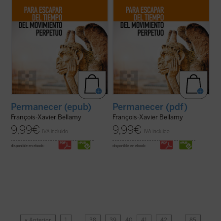
Permanecer (epub)
Permanecer (pdf)
François-Xavier Bellamy
François-Xavier Bellamy
9,99
€
9,99
€
IVA incluido
IVA incluido
disponible en ebook:
disponible en ebook:
« Anterior
1
…
38
39
40
41
42
…
85