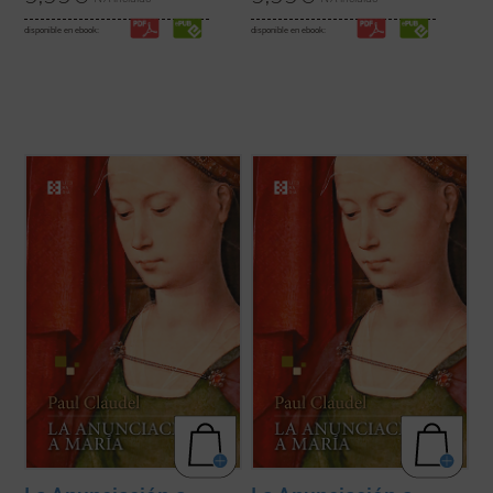
disponible en ebook:
disponible en ebook:
A la vez brutal y religiosa, simbolista y
A la vez brutal y religiosa, simbolista y
romántica, poética y realista,
La
romántica, poética y realista,
La
Anunciación a María
es probablemente la
Anunciación a María
es probablemente la
obra más emblemática y popular de su
obra más emblemática y popular de su
autor. Claudel trabajó sobre ella durante
autor. Claudel trabajó sobre ella durante
más de veinte años, despojándola de ...
(ver
más de veinte años, despojándola de ...
(ver
ficha)
ficha)