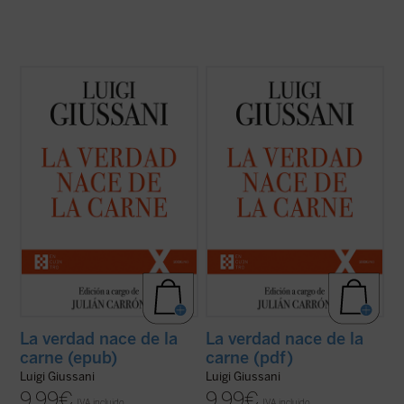
El presente volumen recoge las lecciones
El presente volumen recoge las lecciones
pronunciadas por don Luigi Giussani en los
pronunciadas por don Luigi Giussani en los
Ejercicios Espirituales de la Fraternidad de
Ejercicios Espirituales de la Fraternidad de
Comunión y Liberación --y los diálogos
Comunión y Liberación --y los diálogos
consecuentes--, celebrados entre 1988 y
consecuentes--, celebrados entre 1988 y
1990.
1990.
¿Qué es el cristianismo ...
(ver ficha)
¿Qué es el cristianismo ...
(ver ficha)
La verdad nace de la
La verdad nace de la
carne (epub)
carne (pdf)
Luigi Giussani
Luigi Giussani
9,99
€
9,99
€
IVA incluido
IVA incluido