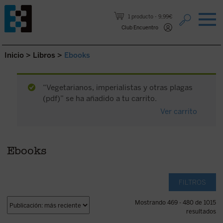
Saltar al contenido.
1 producto
9,99€
Club Encuentro
Inicio
>
Libros
>
Ebooks
“Vegetarianos, imperialistas y otras plagas
(pdf)” se ha añadido a tu carrito.
Ver carrito
Ebooks
FILTROS
Mostrando 469 - 480 de 1015
resultados