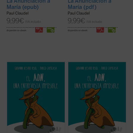
La Anunciación a
La Anunciación a
María (epub)
María (pdf)
Paul Claudel
Paul Claudel
9,99
€
9,99
€
IVA incluido
IVA incluido
disponible en ebook:
disponible en ebook:
Más allá de su aparente popularidad, ¿qué
Más allá de su aparente popularidad, ¿qué
sabemos realmente del ADN y del itinerario
sabemos realmente del ADN y del itinerario
científico que lo ha convertido en un icono
científico que lo ha convertido en un icono
de la biología? Quizá alguna cosa, pero
de la biología? Quizá alguna cosa, pero
probablemente no lo que más merece la
probablemente no lo que más merece la
pena conocer de él.
pena conocer de él.
Los ...
(ver ficha)
Los ...
(ver ficha)