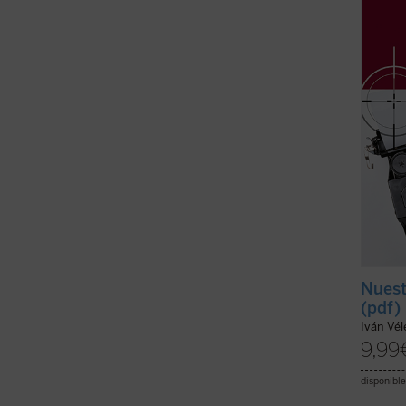
Libert
alenta
estado
ficha)
Nuest
(pdf)
Iván Vél
9,99
disponible