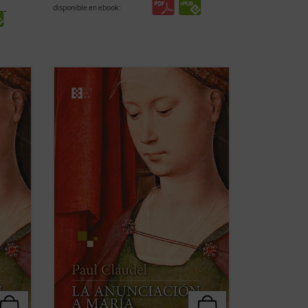
disponible en ebook:
a y
A la vez brutal y religiosa, simbolista y
romántica, poética y realista,
La
ente
Anunciación a María
es probablemente
 de su
la obra más emblemática y popular de su
urante
autor. Claudel trabajó sobre ella durante
 ...
más de veinte años, despojándola de ...
(ver ficha)