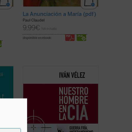
La Anunciación a María (pdf)
Paul Claudel
9,99
€
IVA incluido
disponible en ebook:
d,
En la España de los años sesenta del
 del
siglo pasado, escritores e intelectuales
rtido
de distintas procedencias, convergieron
lguna
bajo las siglas del Congreso por la
ue más
Libertad de la Cultura (CLC), entidad
alentada por organizaciones
estadounidenses dedicadas a ...
(ver
ficha)