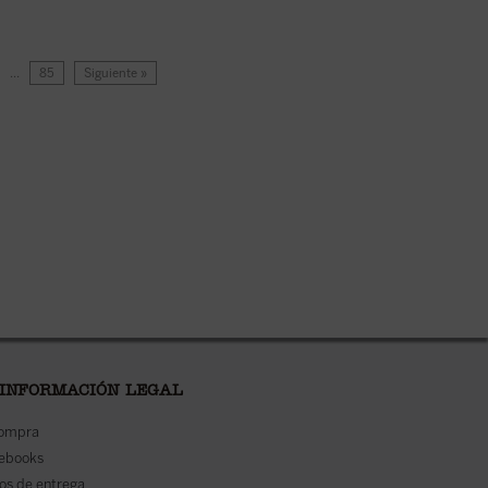
…
85
Siguiente »
 INFORMACIÓN LEGAL
compra
 ebooks
os de entrega