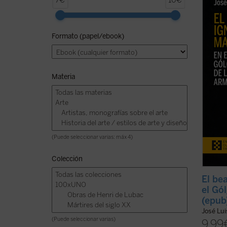
7€
10€
Mardin
uno de
católi
Formato (papel/ebook)
genoci
década
aquell
Materia
(Puede seleccionar varias: máx 4)
Colección
El be
el Gó
(epub
José Lui
(Puede seleccionar varias)
9,99