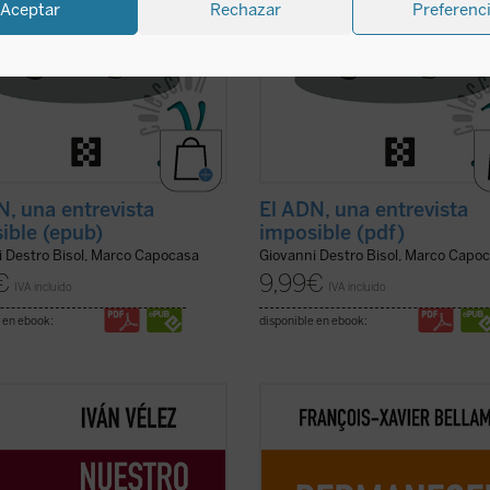
Aceptar
Rechazar
Preferenc
N, una entrevista
El ADN, una entrevista
ible (epub)
imposible (pdf)
i Destro Bisol, Marco Capocasa
Giovanni Destro Bisol, Marco Capo
€
9,99
€
IVA incluido
IVA incluido
 en ebook:
disponible en ebook:
España de los años sesenta del
Esta época se entrega a la velocida
pasado, escritores e intelectuales
cambio, a hacer más y más, más y
tintas procedencias, convergieron
deprisa. No sabemos con claridad 
as siglas del Congreso por la
dónde vamos, cuál es el destino de