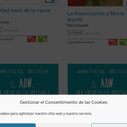
rdad nace de la carne
La Anunciación a María
(epub)
ussani
Paul Claudel
€
IVA incluido
9,99
€
IVA incluido
 en ebook:
disponible en ebook:
lá de su aparente popularidad,
Más allá de su aparente popularida
sabemos realmente del ADN y del
¿qué sabemos realmente del ADN y
ario científico que lo ha convertido
itinerario científico que lo ha conve
icono de la biología? Quizá alguna
en un icono de la biología? Quizá a
pero probablemente no lo que más
cosa, pero probablemente no lo q
 la pena conocer de él.
merece la pena conocer de él.
Gestionar el Consentimiento de las Cookies
(ver ficha)
Los ...
(ver ficha)
ookies para optimizar nuestro sitio web y nuestro servicio.