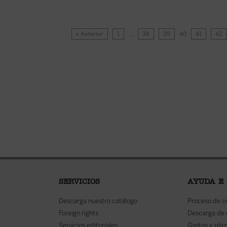
« Anterior
1
…
38
39
40
41
42
SERVICIOS
AYUDA E
Descarga nuestro catálogo
Proceso de 
Foreign rights
Descarga de
Servicios editoriales
Gastos y plaz