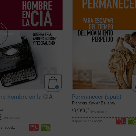
ad de la Cultura (CLC), entidad
«progreso»; pero tenemos que seg
da por organizaciones
corriendo. Solo que correr también
unidenses dedicadas a ...
(ver
significa ...
(ver ficha)
ro hombre en la CIA
Permanecer (epub)
François-Xavier Bellamy
9,99
€
ez
IVA incluido
€
IVA incluido
disponible en ebook:
 en ebook: