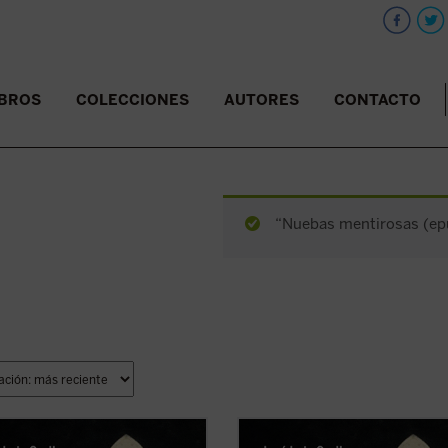
IBROS
COLECCIONES
AUTORES
CONTACTO
“Nuebas mentirosas (epub
to Ignacio Maloyan, arzobispo de
El beato Ignacio Maloyan, arzobisp