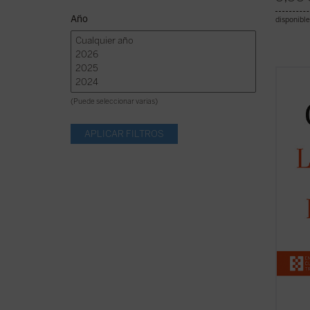
Año
disponible
El pre
pronun
(Puede seleccionar varias)
los Eje
Frater
los di
entre 
¿Qué e