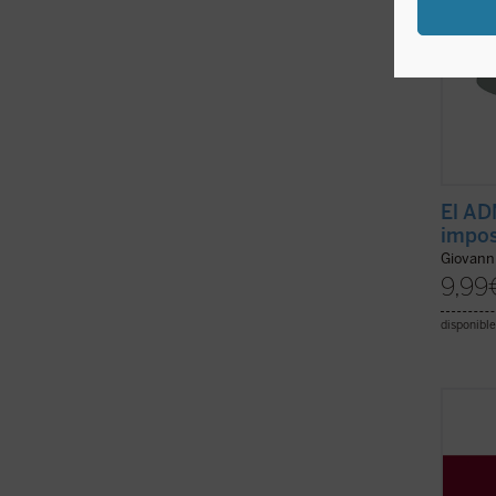
El AD
impos
Giovann
9,99
disponible
En la 
siglo 
de dis
bajo l