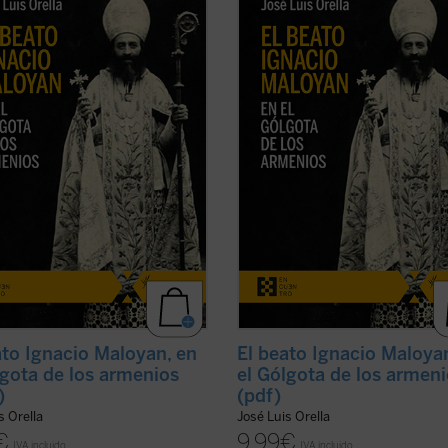
 (Turquía), martirizado en 1915, es
Mardin (Turquía), martirizado en 19
 los seis obispos armenios
uno de los seis obispos armenios
cos que fueron víctimas del
católicos que fueron víctimas del
dio armenio en las primeras
genocidio armenio en las primeras
s del siglo XX. Este libro descubre
décadas del siglo XX. Este libro de
a hermosa y ...
(ver ficha)
aquella hermosa y ...
(ver ficha)
ato Ignacio Maloyan, en
El beato Ignacio Maloya
lgota de los armenios
el Gólgota de los armen
)
(pdf)
s Orella
José Luis Orella
€
9,99
€
IVA incluido
IVA incluido