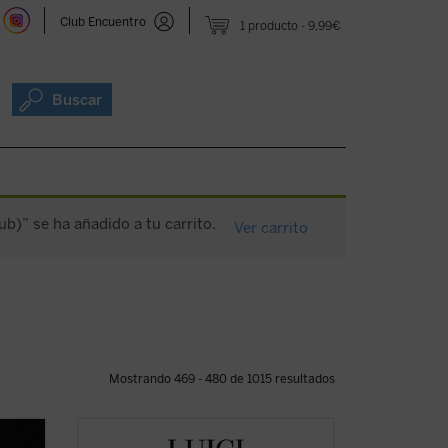
Club Encuentro
1 producto
9,99€
Buscar
)” se ha añadido a tu carrito.
Ver carrito
Mostrando 469 - 480 de 1015 resultados
o de
El presente volumen recoge las lecciones