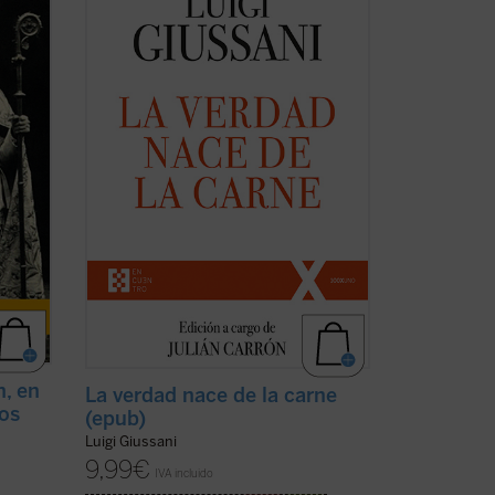
15, es
pronunciadas por don Luigi Giussani en
los Ejercicios Espirituales de la
Fraternidad de Comunión y Liberación --y
los diálogos consecuentes--, celebrados
scubre
entre 1988 y 1990.
¿Qué es el cristianismo ...
(ver ficha)
n, en
La verdad nace de la carne
ios
(epub)
Luigi Giussani
9,99
€
IVA incluido