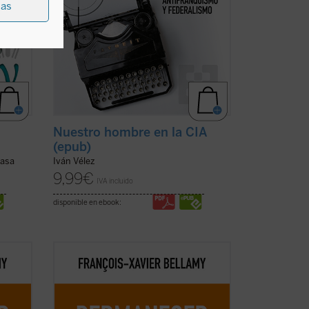
ias
Nuestro hombre en la CIA
(epub)
casa
Iván Vélez
9,99
€
IVA incluido
disponible en ebook:
d, al
Esta época se entrega a la velocidad, al
 más
cambio, a hacer más y más, más y más
hacia
deprisa. No sabemos con claridad hacia
 ese
dónde vamos, cuál es el destino de ese