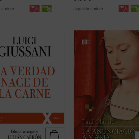
 en ebook:
disponible en ebook:
sente volumen recoge las lecciones
A la vez brutal y religiosa, simbolist
ciadas por don Luigi Giussani en
romántica, poética y realista,
La
rcicios Espirituales de la
Anunciación a María
es probablem
nidad de Comunión y Liberación --y
la obra más emblemática y popular
álogos consecuentes--, celebrados
autor. Claudel trabajó sobre ella d
1988 y 1990.
más de veinte años, despojándola de
s el cristianismo ...
(ver ficha)
(ver ficha)