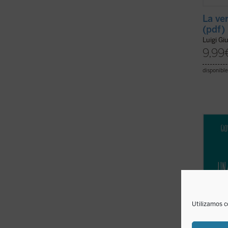
La ve
(pdf)
Luigi Gi
9,99
disponible
Más al
¿qué 
itiner
en un 
cosa, 
merece
Los ...
Utilizamos c