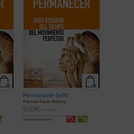
uir
«progreso»; pero tenemos que seguir
corriendo. Solo que correr también
significa ...
(ver ficha)
Permanecer (pdf)
François-Xavier Bellamy
9,99
€
IVA incluido
disponible en ebook: