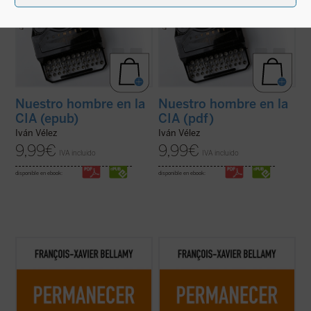
Nuestro hombre en la
Nuestro hombre en la
CIA (epub)
CIA (pdf)
Iván Vélez
Iván Vélez
9,99
€
9,99
€
IVA incluido
IVA incluido
disponible en ebook:
disponible en ebook:
Esta época se entrega a la velocidad, al
Esta época se entrega a la velocidad, al
cambio, a hacer más y más, más y más
cambio, a hacer más y más, más y más
deprisa. No sabemos con claridad hacia
deprisa. No sabemos con claridad hacia
dónde vamos, cuál es el destino de ese
dónde vamos, cuál es el destino de ese
«progreso»; pero tenemos que seguir
«progreso»; pero tenemos que seguir
corriendo. Solo que correr también
corriendo. Solo que correr también
significa ...
(ver ficha)
significa ...
(ver ficha)