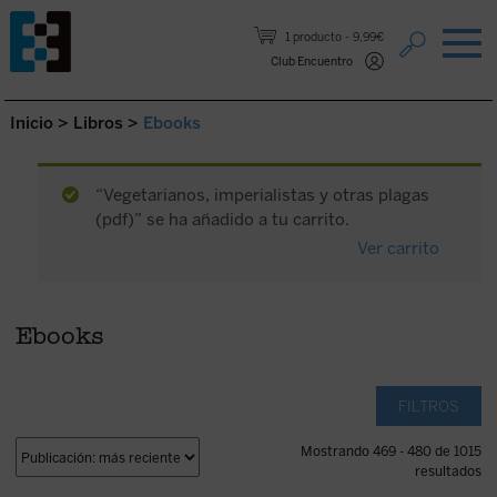
Saltar al contenido.
1 producto
9,99€
Club Encuentro
Inicio
>
Libros
>
Ebooks
“Vegetarianos, imperialistas y otras plagas
(pdf)” se ha añadido a tu carrito.
Ver carrito
Ebooks
FILTROS
Mostrando 469 - 480 de 1015
resultados