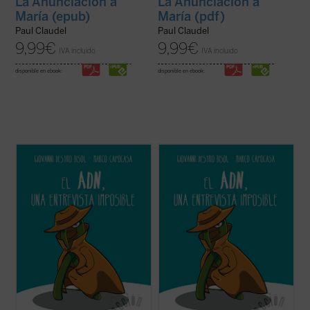
La Anunciación a
La Anunciación a
María (epub)
María (pdf)
Paul Claudel
Paul Claudel
9,99
€
9,99
€
IVA incluido
IVA incluido
disponible en ebook:
disponible en ebook:
Más allá de su aparente popularidad, ¿qué
Más allá de su aparente popularidad, ¿qué
sabemos realmente del ADN y del itinerario
sabemos realmente del ADN y del itinerario
científico que lo ha convertido en un icono
científico que lo ha convertido en un icono
de la biología? Quizá alguna cosa, pero
de la biología? Quizá alguna cosa, pero
probablemente no lo que más merece la
probablemente no lo que más merece la
pena conocer de él.
pena conocer de él.
Los ...
(ver ficha)
Los ...
(ver ficha)