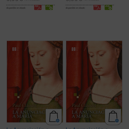
disponible en ebook:
disponible en ebook:
A la vez brutal y religiosa, simbolista y
A la vez brutal y religiosa, simbolista y
romántica, poética y realista,
La
romántica, poética y realista,
La
Anunciación a María
es probablemente la
Anunciación a María
es probablemente la
obra más emblemática y popular de su
obra más emblemática y popular de su
autor. Claudel trabajó sobre ella durante
autor. Claudel trabajó sobre ella durante
más de veinte años, despojándola de ...
(ver
más de veinte años, despojándola de ...
(ver
ficha)
ficha)