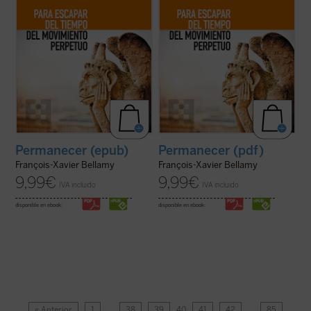
Permanecer (epub)
Permanecer (pdf)
François-Xavier Bellamy
François-Xavier Bellamy
9,99
€
9,99
€
IVA incluido
IVA incluido
disponible en ebook:
disponible en ebook:
« Anterior
1
…
38
39
40
41
42
…
85