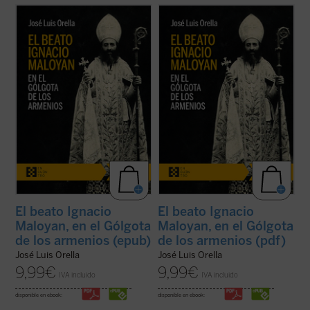
El beato Ignacio Maloyan, arzobispo de
El beato Ignacio Maloyan, arzobispo de
Mardin (Turquía), martirizado en 1915, es
Mardin (Turquía), martirizado en 1915, es
uno de los seis obispos armenios católicos
uno de los seis obispos armenios católicos
que fueron víctimas del genocidio armenio
que fueron víctimas del genocidio armenio
en las primeras décadas del siglo XX. Este
en las primeras décadas del siglo XX. Este
libro descubre aquella hermosa y ...
(ver
libro descubre aquella hermosa y ...
(ver
ficha)
ficha)
El beato Ignacio
El beato Ignacio
Maloyan, en el Gólgota
Maloyan, en el Gólgota
de los armenios (epub)
de los armenios (pdf)
José Luis Orella
José Luis Orella
9,99
€
9,99
€
IVA incluido
IVA incluido
disponible en ebook:
disponible en ebook: