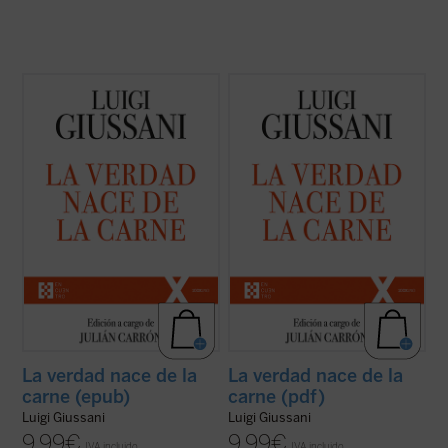
El presente volumen recoge las lecciones
El presente volumen recoge las lecciones
pronunciadas por don Luigi Giussani en los
pronunciadas por don Luigi Giussani en los
Ejercicios Espirituales de la Fraternidad de
Ejercicios Espirituales de la Fraternidad de
Comunión y Liberación --y los diálogos
Comunión y Liberación --y los diálogos
consecuentes--, celebrados entre 1988 y
consecuentes--, celebrados entre 1988 y
1990.
1990.
¿Qué es el cristianismo ...
(ver ficha)
¿Qué es el cristianismo ...
(ver ficha)
La verdad nace de la
La verdad nace de la
carne (epub)
carne (pdf)
Luigi Giussani
Luigi Giussani
9,99
€
9,99
€
IVA incluido
IVA incluido