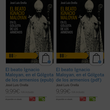
El beato Ignacio Maloyan, arzobispo de
El beato Ignacio Maloyan, arzobispo de
Mardin (Turquía), martirizado en 1915, es
Mardin (Turquía), martirizado en 1915, es
uno de los seis obispos armenios católicos
uno de los seis obispos armenios católicos
que fueron víctimas del genocidio armenio
que fueron víctimas del genocidio armenio
en las primeras décadas del siglo XX. Este
en las primeras décadas del siglo XX. Este
libro descubre aquella hermosa y ...
(ver
libro descubre aquella hermosa y ...
(ver
ficha)
ficha)
El beato Ignacio
El beato Ignacio
Maloyan, en el Gólgota
Maloyan, en el Gólgota
de los armenios (epub)
de los armenios (pdf)
José Luis Orella
José Luis Orella
9,99
€
9,99
€
IVA incluido
IVA incluido
disponible en ebook:
disponible en ebook: