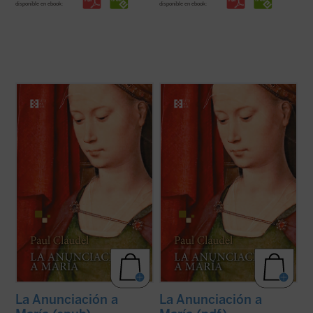
disponible en ebook:
disponible en ebook:
A la vez brutal y religiosa, simbolista y
A la vez brutal y religiosa, simbolista y
romántica, poética y realista,
La
romántica, poética y realista,
La
Anunciación a María
es probablemente la
Anunciación a María
es probablemente la
obra más emblemática y popular de su
obra más emblemática y popular de su
autor. Claudel trabajó sobre ella durante
autor. Claudel trabajó sobre ella durante
más de veinte años, despojándola de ...
(ver
más de veinte años, despojándola de ...
(ver
ficha)
ficha)
La Anunciación a
La Anunciación a