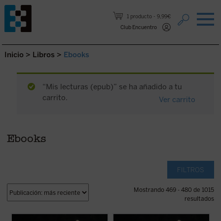
Saltar al contenido.
1 producto
9,99€
Club Encuentro
Inicio
>
Libros
>
Ebooks
“Mis lecturas (epub)” se ha añadido a tu
carrito.
Ver carrito
Ebooks
FILTROS
Mostrando 469 - 480 de 1015
resultados