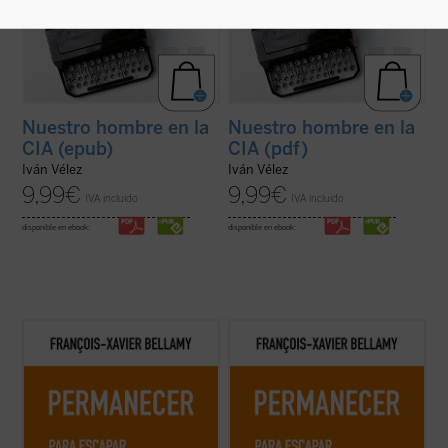
Nuestro hombre en la
Nuestro hombre en la
CIA (epub)
CIA (pdf)
Iván Vélez
Iván Vélez
9,99
€
9,99
€
IVA incluido
IVA incluido
disponible en ebook:
disponible en ebook:
Esta época se entrega a la velocidad, al
Esta época se entrega a la velocidad, al
cambio, a hacer más y más, más y más
cambio, a hacer más y más, más y más
deprisa. No sabemos con claridad hacia
deprisa. No sabemos con claridad hacia
dónde vamos, cuál es el destino de ese
dónde vamos, cuál es el destino de ese
«progreso»; pero tenemos que seguir
«progreso»; pero tenemos que seguir
corriendo. Solo que correr también
corriendo. Solo que correr también
significa ...
(ver ficha)
significa ...
(ver ficha)