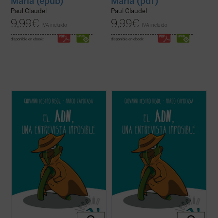
María (epub)
María (pdf)
Paul Claudel
Paul Claudel
9,99
€
9,99
€
IVA incluido
IVA incluido
disponible en ebook:
disponible en ebook:
Más allá de su aparente popularidad, ¿qué
Más allá de su aparente popularidad, ¿qué
sabemos realmente del ADN y del itinerario
sabemos realmente del ADN y del itinerario
científico que lo ha convertido en un icono
científico que lo ha convertido en un icono
de la biología? Quizá alguna cosa, pero
de la biología? Quizá alguna cosa, pero
probablemente no lo que más merece la
probablemente no lo que más merece la
pena conocer de él.
pena conocer de él.
Los ...
(ver ficha)
Los ...
(ver ficha)