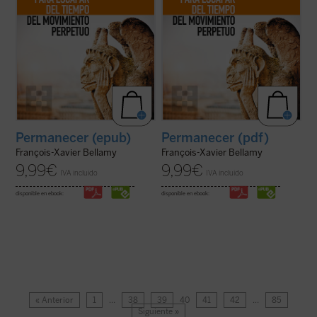
Permanecer (epub)
Permanecer (pdf)
François-Xavier Bellamy
François-Xavier Bellamy
9,99
€
9,99
€
IVA incluido
IVA incluido
disponible en ebook:
disponible en ebook:
« Anterior
1
…
38
39
40
41
42
…
85
Siguiente »