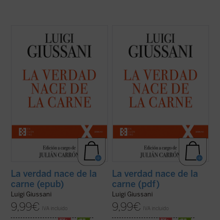
El presente volumen recoge las lecciones
El presente volumen recoge las lecciones
pronunciadas por don Luigi Giussani en los
pronunciadas por don Luigi Giussani en los
Ejercicios Espirituales de la Fraternidad de
Ejercicios Espirituales de la Fraternidad de
Comunión y Liberación --y los diálogos
Comunión y Liberación --y los diálogos
consecuentes--, celebrados entre 1988 y
consecuentes--, celebrados entre 1988 y
1990.
1990.
¿Qué es el cristianismo ...
(ver ficha)
¿Qué es el cristianismo ...
(ver ficha)
La verdad nace de la
La verdad nace de la
carne (epub)
carne (pdf)
Luigi Giussani
Luigi Giussani
9,99
€
9,99
€
IVA incluido
IVA incluido