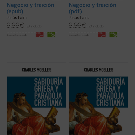
Negocio y traición
Negocio y traición
(epub)
(pdf)
Jesús Laínz
Jesús Laínz
9,99
€
9,99
€
IVA incluido
IVA incluido
disponible en ebook:
disponible en ebook:
El éxito extraordinario de los libros del
El éxito extraordinario de los libros del
sacerdote y humanista Charles Moeller
sacerdote y humanista Charles Moeller
dan nueva actualidad a Sabiduría griega y
dan nueva actualidad a Sabiduría griega y
paradoja cristiana, una de sus primeras
paradoja cristiana, una de sus primeras
obras. En ella Moeller, que ha inaugurado un
obras. En ella Moeller, que ha inaugurado un
género literario nuevo, el de la ...
(ver ficha)
género literario nuevo, el de la ...
(ver ficha)