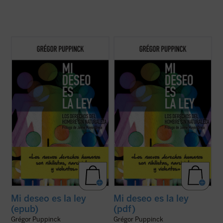
Setenta años después de su Declaración
Setenta años después de su Declaración
universal, los derechos humanos se han
universal, los derechos humanos se han
convertido en una filosofía universal que
convertido en una filosofía universal que
expresa una concepción determinada del
expresa una concepción determinada del
hombre y que, a través de una tupida red
hombre y que, a través de una tupida red
de instituciones, impone una moral
de instituciones, impone una moral
centrada ...
(ver ficha)
centrada ...
(ver ficha)
Mi deseo es la ley
Mi deseo es la ley
(epub)
(pdf)
Grégor Puppinck
Grégor Puppinck