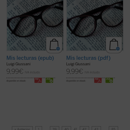
Mis lecturas (epub)
Mis lecturas (pdf)
Luigi Giussani
Luigi Giussani
9,99
€
9,99
€
IVA incluido
IVA incluido
disponible en ebook:
disponible en ebook:
« Anterior
1
…
39
40
41
42
43
…
85