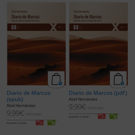
En
Diario de Marcos
, el veterano escritor y
En
Diario de Marcos
, el veterano escritor y
periodista Abel Hernández, figura
periodista Abel Hernández, figura
imprescindible de la crónica política
imprescindible de la crónica política
durante la Transición, afila su pluma para
durante la Transición, afila su pluma para
dar color y vida a la historia de Jesús de
dar color y vida a la historia de Jesús de
Nazaret, que es «contada de ...
(ver ficha)
Nazaret, que es «contada de ...
(ver ficha)
Diario de Marcos
Diario de Marcos (pdf)
(epub)
Abel Hernández
9,99
€
Abel Hernández
IVA incluido
9,99
€
IVA incluido
disponible en ebook:
disponible en ebook: