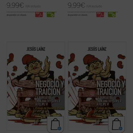
9,99
€
9,99
€
IVA incluido
IVA incluido
disponible en ebook:
disponible en ebook:
NUEVA VERSIÓN, MUY AMPLIADA, DE
EL
NUEVA VERSIÓN, MUY AMPLIADA, DE
EL
PRIVILEGIO CATALÁN
PRIVILEGIO CATALÁN
He aquí la explosiva situación actual: un
He aquí la explosiva situación actual: un
golpe de Estado todavía latente, unos
golpe de Estado todavía latente, unos
gobernantes separatistas que proclaman
gobernantes separatistas que proclaman
casi diariamente su intención de volver a
casi diariamente su intención de volver a
dar otro en ...
(ver ficha)
dar otro en ...
(ver ficha)