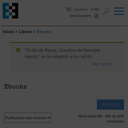
Saltar al contenido.
1 producto
9,99€
Club Encuentro
Inicio
>
Libros
>
Ebooks
“El día de Reyes. Cuentos de Navidad
(epub)” se ha añadido a tu carrito.
Ver carrito
Ebooks
FILTROS
Mostrando 481 - 492 de 1015
resultados