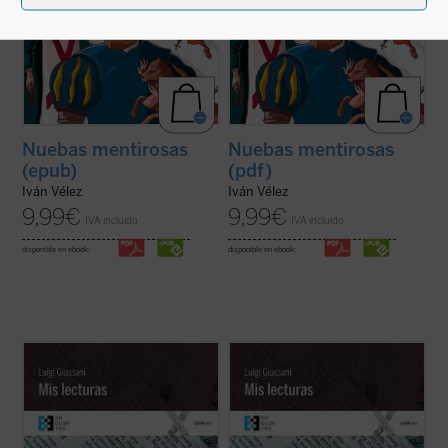
Nuebas mentirosas
Nuebas mentirosas
(epub)
(pdf)
Iván Vélez
Iván Vélez
9,99
€
9,99
€
IVA incluido
IVA incluido
disponible en ebook:
disponible en ebook:
Este libro reúne las «lecturas» comentadas
Este libro reúne las «lecturas» comentadas
que monseñor Luigi Giussani llevó a cabo
que monseñor Luigi Giussani llevó a cabo
de sus autores más queridos, muchos de
de sus autores más queridos, muchos de
ellos frecuentados desde su primera
ellos frecuentados desde su primera
juventud, otros descubiertos más tarde.
juventud, otros descubiertos más tarde.
Se trata de lecturas desarrolladas en ...
Se trata de lecturas desarrolladas en ...
(ver ficha)
(ver ficha)