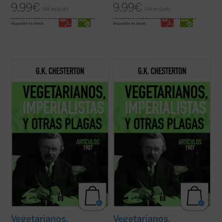
9,99
€
9,99
€
IVA incluido
IVA incluido
disponible en ebook:
disponible en ebook:
G.K. Chesterton, autor de novelas como
El
G.K. Chesterton, autor de novelas como
El
hombre que fue jueves
y creador del
hombre que fue jueves
y creador del
famoso detective Padre Brown, fue ante
famoso detective Padre Brown, fue ante
todo un periodista que escribió miles de
todo un periodista que escribió miles de
artículos para distintos medios.
artículos para distintos medios.
Su colaboración más longeva --de 1905
Su colaboración más longeva --de 1905
hasta ...
(ver ficha)
hasta ...
(ver ficha)
Vegetarianos,
Vegetarianos,