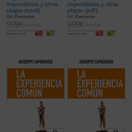
imperialistas y otras
imperialistas y otras
plagas (epub)
plagas (pdf)
G.K. Chesterton
G.K. Chesterton
9,99
€
9,99
€
IVA incluido
IVA incluido
disponible en ebook:
disponible en ebook:
En
La experiencia común
el jurista y
En
La experiencia común
el jurista y
filósofo italiano Giuseppe Capograssi
filósofo italiano Giuseppe Capograssi
indaga en las razones por las que «la
indaga en las razones por las que «la
experiencia común y la riqueza que hay en
experiencia común y la riqueza que hay en
la acción, en la vida ordinaria y en las
la acción, en la vida ordinaria y en las
formas de la vida que parecen más ...
(ver
formas de la vida que parecen más ...
(ver
ficha)
ficha)