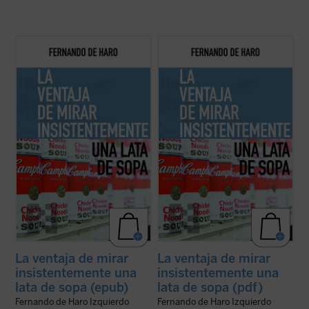
«Warhol me obligaba a hacer un ejercicio
«Warhol me obligaba a hacer un ejercicio
que me rescataba, me recuperaba de los
que me rescataba, me recuperaba de los
efectos más nocivos de la digitalización. La
efectos más nocivos de la digitalización. La
lata de sopa Campbell se convertía en una
lata de sopa Campbell se convertía en una
especie de corrección de la mirada del
especie de corrección de la mirada del
homo videns
: el hombre al que ...
(ver ficha)
homo videns
: el hombre al que ...
(ver ficha)
La ventaja de mirar
La ventaja de mirar
insistentemente una
insistentemente una
lata de sopa (epub)
lata de sopa (pdf)
Fernando de Haro Izquierdo
Fernando de Haro Izquierdo