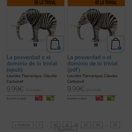
La posverdad o el
La posverdad o el
dominio de lo trivial
dominio de lo trivial
(epub)
(pdf)
Lourdes Flamarique, Claudia
Lourdes Flamarique, Claudia
Carbonell
Carbonell
9,99
€
9,99
€
IVA incluido
IVA incluido
disponible en ebook:
disponible en ebook:
« Anterior
1
…
40
41
42
43
44
…
85
Siguiente »