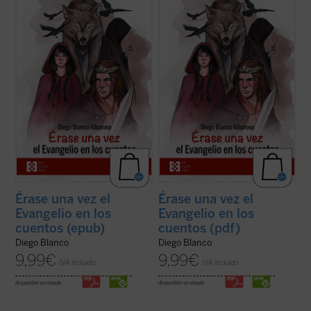
¿Qué esconden en su interior los cuentos
¿Qué esconden en su interior los cuentos
de la tradición occidental? ¿Por qué
de la tradición occidental? ¿Por qué
durante generaciones se les ha leído y
durante generaciones se les ha leído y
enseñado a los niños? ¿Son meramente
enseñado a los niños? ¿Son meramente
ejemplos «morales» o «lecciones de vida»
ejemplos «morales» o «lecciones de vida»
para encauzar el comportamiento de los ...
para encauzar el comportamiento de los ...
(ver ficha)
(ver ficha)
Érase una vez el
Érase una vez el
Evangelio en los
Evangelio en los
cuentos (epub)
cuentos (pdf)
Diego Blanco
Diego Blanco
9,99
€
9,99
€
IVA incluido
IVA incluido
disponible en ebook:
disponible en ebook: