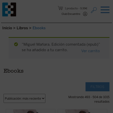
Saltar al contenido.
1 producto
9,99€
Club Encuentro
Inicio
>
Libros
>
Ebooks
“Miguel Mañara. Edición comentada (epub)”
se ha añadido a tu carrito.
Ver carrito
Ebooks
FILTROS
Mostrando 493 - 504 de 1015
resultados