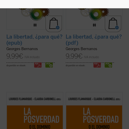
La libertad, ¿para qué?
La libertad, ¿para qué?
(epub)
(pdf)
Georges Bernanos
Georges Bernanos
9,99
€
9,99
€
IVA incluido
IVA incluido
disponible en ebook:
disponible en ebook:
La pregunta ¿importa todavía la verdad? ha
La pregunta ¿importa todavía la verdad? ha
surgido con fuerza, aunque con un toque de
surgido con fuerza, aunque con un toque de
escepticismo, en el pensamiento
escepticismo, en el pensamiento
contemporáneo y en el agitado mundo de
contemporáneo y en el agitado mundo de
los medios de comunicación social. Si los
los medios de comunicación social. Si los
debates actuales, enseñan que no convenía
debates actuales, enseñan que no convenía
...
(ver ficha)
...
(ver ficha)