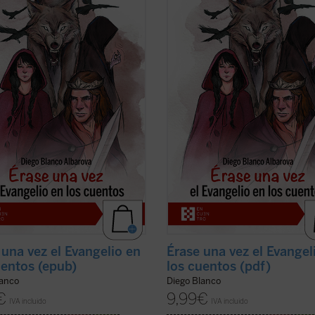
tradición occidental? ¿Por qué
de la tradición occidental? ¿Por qu
e generaciones se les ha leído y
durante generaciones se les ha leí
ado a los niños? ¿Son meramente
enseñado a los niños? ¿Son mera
os «morales» o «lecciones de
ejemplos «morales» o «lecciones d
para encauzar el comportamiento
vida» para encauzar el comportam
..
(ver ficha)
de los ...
(ver ficha)
 una vez el Evangelio en
Érase una vez el Evangel
uentos (epub)
los cuentos (pdf)
lanco
Diego Blanco
€
9,99
€
IVA incluido
IVA incluido