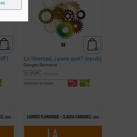
ias
pdf)
La libertad, ¿para qué? (epub)
Georges Bernanos
9,99
€
IVA incluido
disponible en ebook:
erdad?
La pregunta ¿importa todavía la verdad?
un
ha surgido con fuerza, aunque con un
toque de escepticismo, en el
el
pensamiento contemporáneo y en el