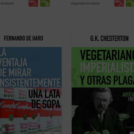
 en ebook:
disponible en ebook:
l me obligaba a hacer un ejercicio
G.K. Chesterton, autor de novelas
 rescataba, me recuperaba de los
El hombre que fue jueves
y creador
s más nocivos de la digitalización.
famoso detective Padre Brown, fue
a de sopa Campbell se convertía en
todo un periodista que escribió mil
pecie de corrección de la mirada
artículos para distintos medios.
mo videns
: el hombre al que ...
(ver
Su colaboración más longeva --de 
hasta ...
(ver ficha)