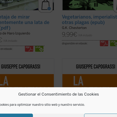
ntaja de mirar
Vegetarianos, imperialis
tentemente una lata de
otras plagas (epub)
(pdf)
G.K. Chesterton
9,99
€
o de Haro Izquierdo
IVA incluido
€
IVA incluido
disponible en ebook:
 en ebook:
experiencia común
el jurista y
En
La experiencia común
el jurista 
fo italiano Giuseppe Capograssi
filósofo italiano Giuseppe Capogras
 en las razones por las que «la
indaga en las razones por las que «
encia común y la riqueza que hay
experiencia común y la riqueza que
cción, en la vida ordinaria y en las
en la acción, en la vida ordinaria y 
 de la vida que parecen más ...
(ver
formas de la vida que parecen más .
Gestionar el Consentimiento de las Cookies
ficha)
ookies para optimizar nuestro sitio web y nuestro servicio.