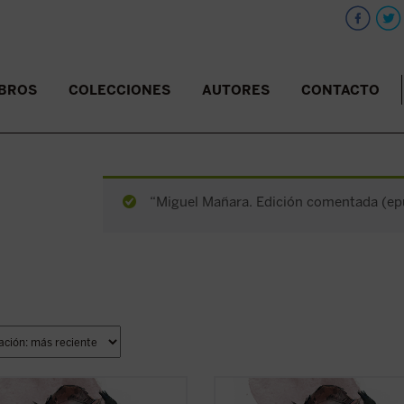
IBROS
COLECCIONES
AUTORES
CONTACTO
“Miguel Mañara. Edición comentada (epub
sconden en su interior los cuentos
¿Qué esconden en su interior los c