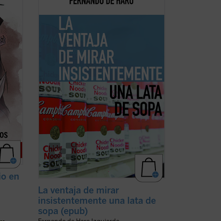
é
que me rescataba, me recuperaba de los
do y
efectos más nocivos de la digitalización.
mente
La lata de sopa Campbell se convertía en
e
una especie de corrección de la mirada
iento
del
homo videns
: el hombre al que ...
(ver
ficha)
io en
La ventaja de mirar
insistentemente una lata de
sopa (epub)