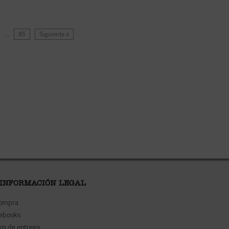
…
85
Siguiente »
 INFORMACIÓN LEGAL
compra
 ebooks
os de entrega