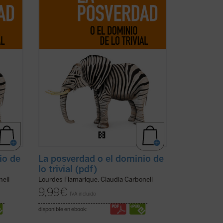
agitado mundo de los medios de
comunicación social. Si los debates
..
(ver
actuales, enseñan que no convenía ...
(ver
ficha)
io de
La posverdad o el dominio de
lo trivial (pdf)
nell
Lourdes Flamarique, Claudia Carbonell
9,99
€
IVA incluido
disponible en ebook: