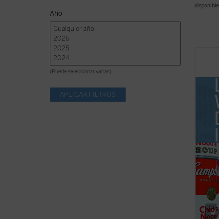
disponible
Año
«Warho
que me
(Puede seleccionar varias)
efecto
La lat
una es
del
ho
ficha)