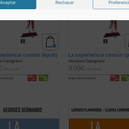
Aceptar
Rechazar
Preferenc
periencia común (epub)
La experiencia común (
e Capograssi
Giuseppe Capograssi
€
9,99
€
IVA incluido
IVA incluido
 en ebook:
disponible en ebook:
vilización, en la hora presente, no
La pregunta ¿importa todavía la v
ebe ser defendida. Le es preciso
ha surgido con fuerza, aunque con 
constantemente, porque la
toque de escepticismo, en el
ie no para de destruir, y esa
pensamiento contemporáneo y en 