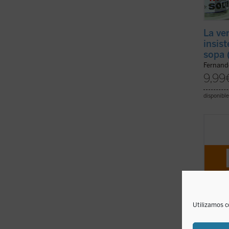
La ve
insis
sopa 
Fernand
9,99
disponible
En
La 
filóso
indaga
experi
en la a
formas
ficha)
Utilizamos c