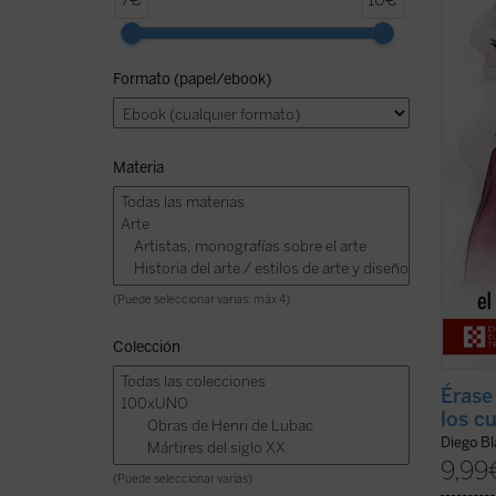
7€
10€
de la 
durant
enseñ
Formato (papel/ebook)
ejempl
vida» 
de los .
Materia
(Puede seleccionar varias: máx 4)
Colección
Érase
los c
Diego B
9,99
(Puede seleccionar varias)