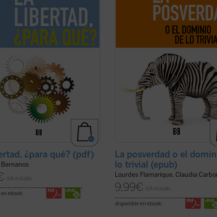
ie no es nunca tan peligrosa como
agitado mundo de los medios de
 da la impresión de que también
comunicación social. Si los debates
.
(ver ficha)
actuales, enseñan que no convenía .
ficha)
bertad, ¿para qué? (pdf)
La posverdad o el domin
lo trivial (epub)
 Bernanos
€
Lourdes Flamarique, Claudia Carbo
IVA incluido
9,99
€
IVA incluido
 en ebook:
disponible en ebook: