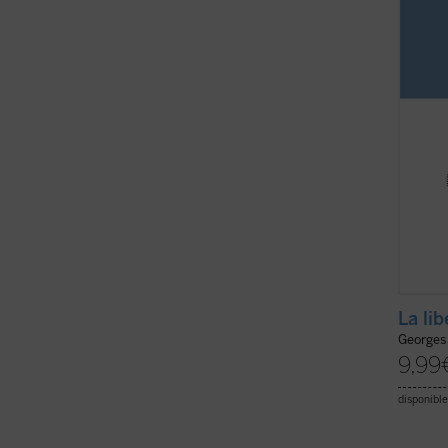
barbar
cuando
está ..
La li
Georges
9,99
disponible