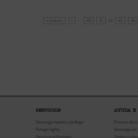
« Anterior
1
…
40
41
42
43
44
SERVICIOS
AYUDA E
Descarga nuestro catálogo
Proceso de 
Foreign rights
Descarga de
Servicios editoriales
Gastos y plaz