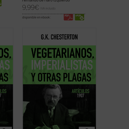
Fernando de Haro Izquierdo
9,99
€
IVA incluido
disponible en ebook:
 como
G.K. Chesterton, autor de novelas como
 del
El hombre que fue jueves
y creador del
 ante
famoso detective Padre Brown, fue ante
es de
todo un periodista que escribió miles de
artículos para distintos medios.
1905
Su colaboración más longeva --de 1905
hasta ...
(ver ficha)