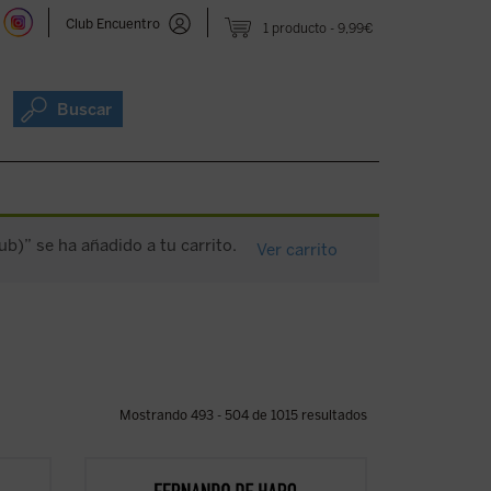
Club Encuentro
1 producto
9,99€
Buscar
)” se ha añadido a tu carrito.
Ver carrito
Mostrando 493 - 504 de 1015 resultados
uentos
«Warhol me obligaba a hacer un ejercicio