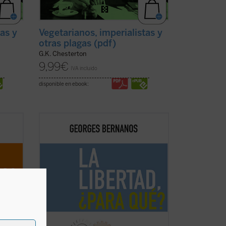
tas y
Vegetarianos, imperialistas y
otras plagas (pdf)
G.K. Chesterton
9,99
€
IVA incluido
disponible en ebook:
y
«La civilización, en la hora presente, no
si
solo debe ser defendida. Le es preciso
la
crear constantemente, porque la
 hay
barbarie no para de destruir, y esa
en las
barbarie no es nunca tan peligrosa como
..
(ver
cuando da la impresión de que también
está ...
(ver ficha)