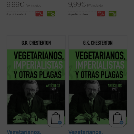
9,99
€
9,99
€
IVA incluido
IVA incluido
disponible en ebook:
disponible en ebook:
G.K. Chesterton, autor de novelas como
El
G.K. Chesterton, autor de novelas como
El
hombre que fue jueves
y creador del
hombre que fue jueves
y creador del
famoso detective Padre Brown, fue ante
famoso detective Padre Brown, fue ante
todo un periodista que escribió miles de
todo un periodista que escribió miles de
artículos para distintos medios.
artículos para distintos medios.
Su colaboración más longeva --de 1905
Su colaboración más longeva --de 1905
hasta ...
(ver ficha)
hasta ...
(ver ficha)
Vegetarianos,
Vegetarianos,