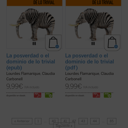
La posverdad o el
La posverdad o el
dominio de lo trivial
dominio de lo trivial
(epub)
(pdf)
Lourdes Flamarique, Claudia
Lourdes Flamarique, Claudia
Carbonell
Carbonell
9,99
€
9,99
€
IVA incluido
IVA incluido
disponible en ebook:
disponible en ebook:
« Anterior
1
…
40
41
42
43
44
…
85
Siguiente »