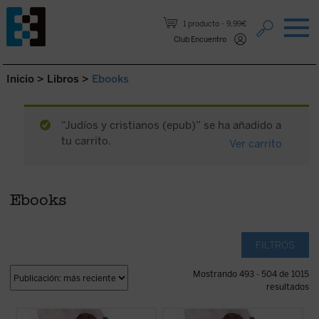
Saltar al contenido.
1 producto
9,99€
Club Encuentro
Inicio
>
Libros
>
Ebooks
“Judíos y cristianos (epub)” se ha añadido a
tu carrito.
Ver carrito
Ebooks
FILTROS
Mostrando 493 - 504 de 1015
resultados