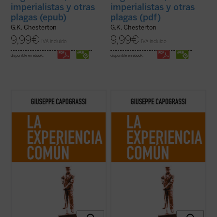
imperialistas y otras
imperialistas y otras
plagas (epub)
plagas (pdf)
G.K. Chesterton
G.K. Chesterton
9,99
€
9,99
€
IVA incluido
IVA incluido
disponible en ebook:
disponible en ebook:
En
La experiencia común
el jurista y
En
La experiencia común
el jurista y
filósofo italiano Giuseppe Capograssi
filósofo italiano Giuseppe Capograssi
indaga en las razones por las que «la
indaga en las razones por las que «la
experiencia común y la riqueza que hay en
experiencia común y la riqueza que hay en
la acción, en la vida ordinaria y en las
la acción, en la vida ordinaria y en las
formas de la vida que parecen más ...
(ver
formas de la vida que parecen más ...
(ver
ficha)
ficha)