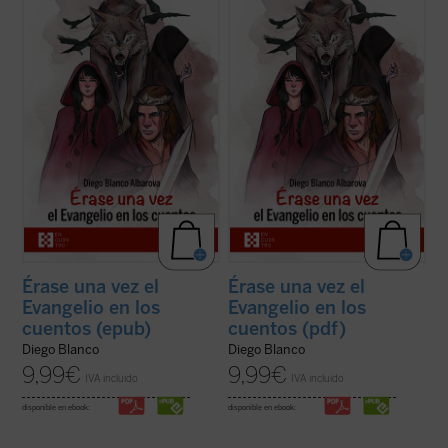
¿Qué esconden en su interior los cuentos
¿Qué esconden en su interior los cuentos
de la tradición occidental? ¿Por qué
de la tradición occidental? ¿Por qué
durante generaciones se les ha leído y
durante generaciones se les ha leído y
enseñado a los niños? ¿Son meramente
enseñado a los niños? ¿Son meramente
ejemplos «morales» o «lecciones de vida»
ejemplos «morales» o «lecciones de vida»
para encauzar el comportamiento de los ...
para encauzar el comportamiento de los ...
(ver ficha)
(ver ficha)
Érase una vez el
Érase una vez el
Evangelio en los
Evangelio en los
cuentos (epub)
cuentos (pdf)
Diego Blanco
Diego Blanco
9,99
€
9,99
€
IVA incluido
IVA incluido
disponible en ebook:
disponible en ebook: