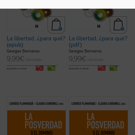
La libertad, ¿para qué?
La libertad, ¿para qué?
(epub)
(pdf)
Georges Bernanos
Georges Bernanos
9,99
€
9,99
€
IVA incluido
IVA incluido
disponible en ebook:
disponible en ebook:
La pregunta ¿importa todavía la verdad? ha
La pregunta ¿importa todavía la verdad? ha
surgido con fuerza, aunque con un toque de
surgido con fuerza, aunque con un toque de
escepticismo, en el pensamiento
escepticismo, en el pensamiento
contemporáneo y en el agitado mundo de
contemporáneo y en el agitado mundo de
los medios de comunicación social. Si los
los medios de comunicación social. Si los
debates actuales, enseñan que no convenía
debates actuales, enseñan que no convenía
...
(ver ficha)
...
(ver ficha)