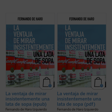
«Warhol me obligaba a hacer un ejercicio
«Warhol me obligaba a hacer un ejercicio
que me rescataba, me recuperaba de los
que me rescataba, me recuperaba de los
efectos más nocivos de la digitalización. La
efectos más nocivos de la digitalización. La
lata de sopa Campbell se convertía en una
lata de sopa Campbell se convertía en una
especie de corrección de la mirada del
especie de corrección de la mirada del
homo videns
: el hombre al que ...
(ver ficha)
homo videns
: el hombre al que ...
(ver ficha)
La ventaja de mirar
La ventaja de mirar
insistentemente una
insistentemente una
lata de sopa (epub)
lata de sopa (pdf)
Fernando de Haro Izquierdo
Fernando de Haro Izquierdo