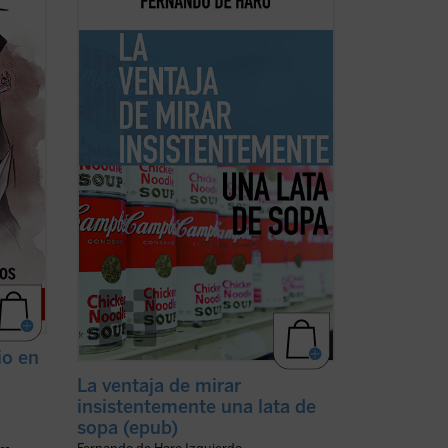
é
que me rescataba, me recuperaba de los
do y
efectos más nocivos de la digitalización.
mente
La lata de sopa Campbell se convertía en
e
una especie de corrección de la mirada
iento
del
homo videns
: el hombre al que ...
(ver
ficha)
io en
La ventaja de mirar
insistentemente una lata de
sopa (epub)