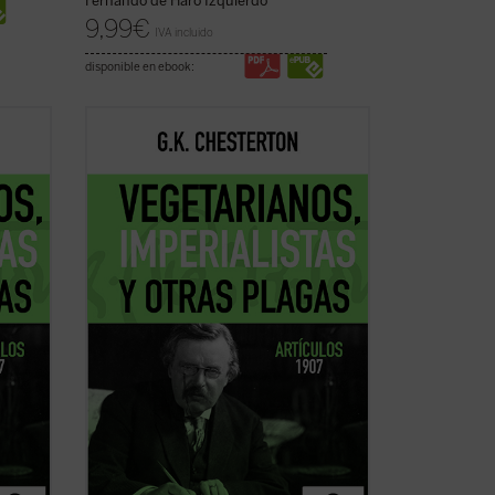
Fernando de Haro Izquierdo
9,99
€
IVA incluido
disponible en ebook:
 como
G.K. Chesterton, autor de novelas como
 del
El hombre que fue jueves
y creador del
 ante
famoso detective Padre Brown, fue ante
es de
todo un periodista que escribió miles de
artículos para distintos medios.
1905
Su colaboración más longeva --de 1905
hasta ...
(ver ficha)