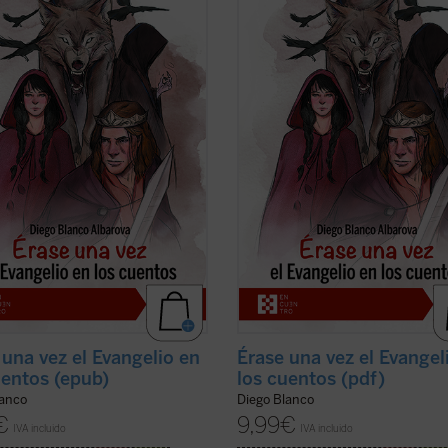
tradición occidental? ¿Por qué
de la tradición occidental? ¿Por qu
e generaciones se les ha leído y
durante generaciones se les ha leí
ado a los niños? ¿Son meramente
enseñado a los niños? ¿Son mera
os «morales» o «lecciones de
ejemplos «morales» o «lecciones d
para encauzar el comportamiento
vida» para encauzar el comportam
..
(ver ficha)
de los ...
(ver ficha)
 una vez el Evangelio en
Érase una vez el Evangel
uentos (epub)
los cuentos (pdf)
lanco
Diego Blanco
€
9,99
€
IVA incluido
IVA incluido