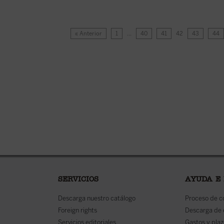
« Anterior
1
…
40
41
42
43
44
SERVICIOS
AYUDA E
Descarga nuestro catálogo
Proceso de 
Foreign rights
Descarga de
Servicios editoriales
Gastos y plaz