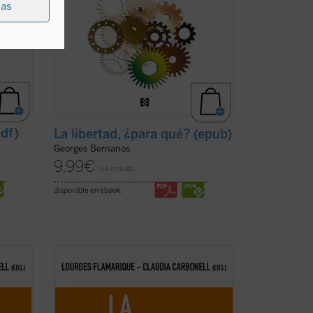
ias
pdf)
La libertad, ¿para qué? (epub)
Georges Bernanos
9,99
€
IVA incluido
disponible en ebook:
erdad?
La pregunta ¿importa todavía la verdad?
un
ha surgido con fuerza, aunque con un
toque de escepticismo, en el
el
pensamiento contemporáneo y en el