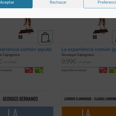
Aceptar
Rechazar
Preferenc
periencia común (epub)
La experiencia común (
e Capograssi
Giuseppe Capograssi
€
9,99
€
IVA incluido
IVA incluido
 en ebook:
disponible en ebook:
vilización, en la hora presente, no
La pregunta ¿importa todavía la v
ebe ser defendida. Le es preciso
ha surgido con fuerza, aunque con 
constantemente, porque la
toque de escepticismo, en el
ie no para de destruir, y esa
pensamiento contemporáneo y en 