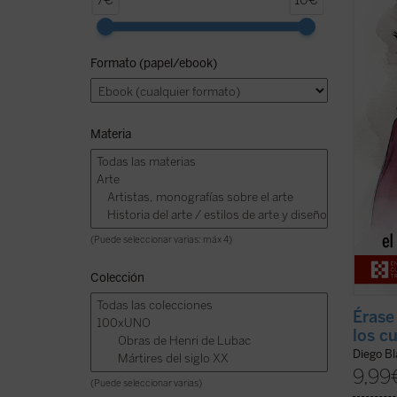
7€
10€
de la 
durant
enseñ
Formato (papel/ebook)
ejempl
vida» 
de los .
Materia
(Puede seleccionar varias: máx 4)
Colección
Érase
los c
Diego B
9,99
(Puede seleccionar varias)