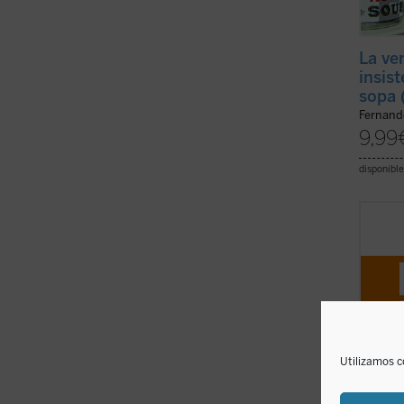
La ve
insis
sopa 
Fernand
9,99
disponible
En
La 
filóso
indaga
experi
en la a
formas
ficha)
Utilizamos c