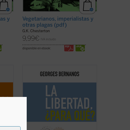
tas y
Vegetarianos, imperialistas y
otras plagas (pdf)
G.K. Chesterton
9,99
€
IVA incluido
disponible en ebook:
y
«La civilización, en la hora presente, no
si
solo debe ser defendida. Le es preciso
la
crear constantemente, porque la
 hay
barbarie no para de destruir, y esa
en las
barbarie no es nunca tan peligrosa como
..
(ver
cuando da la impresión de que también
está ...
(ver ficha)