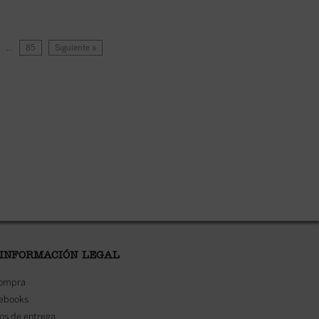
…
85
Siguiente »
 INFORMACIÓN LEGAL
compra
 ebooks
os de entrega