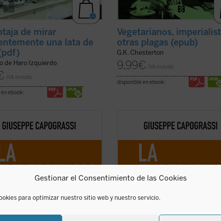
ntaja de mirar
Vegetarianos, imperialis
tentemente una lata de
otras plagas (epub)
(pdf)
G.K. Chesterton
9,99
€
o de Haro Izquierdo
IVA incluido
€
IVA incluido
disponible en ebook:
 en ebook:
experiencia común
el jurista y
En
La experiencia común
el jurista 
fo italiano Giuseppe Capograssi
filósofo italiano Giuseppe Capogras
 en las razones por las que «la
indaga en las razones por las que «
encia común y la riqueza que hay
experiencia común y la riqueza que
cción, en la vida ordinaria y en las
en la acción, en la vida ordinaria y 
 de la vida que parecen más ...
(ver
formas de la vida que parecen más .
Gestionar el Consentimiento de las Cookies
ficha)
ookies para optimizar nuestro sitio web y nuestro servicio.