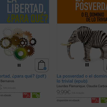
ie no es nunca tan peligrosa como
agitado mundo de los medios de
 da la impresión de que también
comunicación social. Si los debates
.
(ver ficha)
actuales, enseñan que no convenía .
ficha)
bertad, ¿para qué? (pdf)
La posverdad o el domin
lo trivial (epub)
 Bernanos
€
Lourdes Flamarique, Claudia Carbo
IVA incluido
9,99
€
IVA incluido
 en ebook:
disponible en ebook: