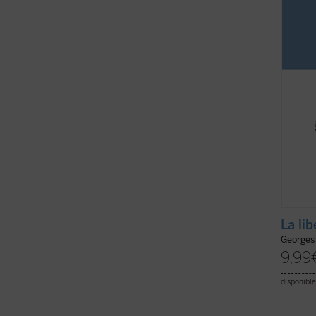
barbar
cuando
está ..
La li
Georges
9,99
disponible