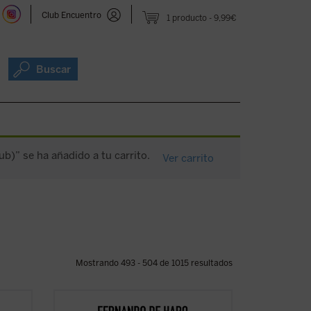
Club Encuentro
1 producto
9,99€
Buscar
ub)” se ha añadido a tu carrito.
Ver carrito
Mostrando 493 - 504 de 1015 resultados
uentos
«Warhol me obligaba a hacer un ejercicio