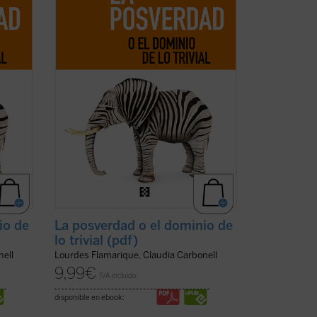
agitado mundo de los medios de
comunicación social. Si los debates
..
(ver
actuales, enseñan que no convenía ...
(ver
ficha)
io de
La posverdad o el dominio de
lo trivial (pdf)
nell
Lourdes Flamarique, Claudia Carbonell
9,99
€
IVA incluido
disponible en ebook: