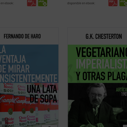
 en ebook:
disponible en ebook:
l me obligaba a hacer un ejercicio
G.K. Chesterton, autor de novelas
 rescataba, me recuperaba de los
El hombre que fue jueves
y creador
s más nocivos de la digitalización.
famoso detective Padre Brown, fue
a de sopa Campbell se convertía en
todo un periodista que escribió mil
pecie de corrección de la mirada
artículos para distintos medios.
mo videns
: el hombre al que ...
(ver
Su colaboración más longeva --de 
hasta ...
(ver ficha)