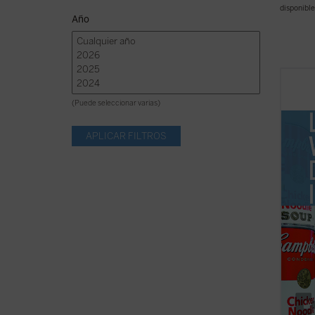
disponible
Año
«Warho
que me
(Puede seleccionar varias)
efecto
La lat
una es
del
ho
ficha)