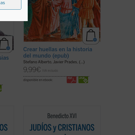
ias
Crear huellas en la historia
del mundo (epub)
sias
Stefano Alberto, Javier Prades, (...)
9,99
€
IVA incluido
disponible en ebook:
n un
Los protagonistas de este libro son un
pontífice anciano cuyas palabras
o
resuenan como un eco de un mundo
 la
lejano y un joven rabino que vive en la