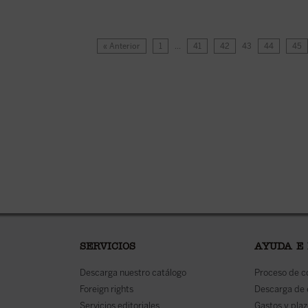
« Anterior
1
…
41
42
43
44
45
SERVICIOS
AYUDA E
Descarga nuestro catálogo
Proceso de 
Foreign rights
Descarga de
Servicios editoriales
Gastos y plaz