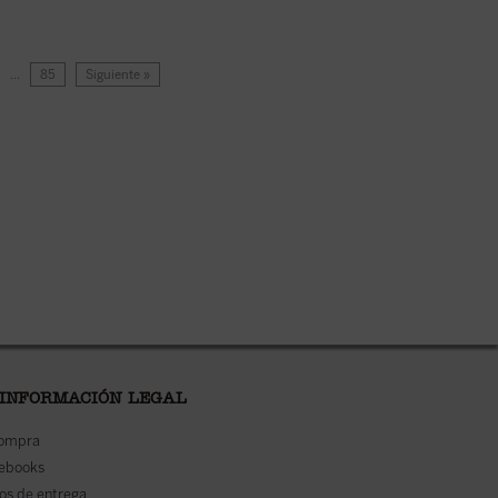
…
85
Siguiente »
 INFORMACIÓN LEGAL
compra
 ebooks
os de entrega