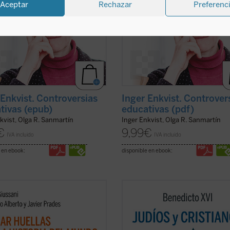
Aceptar
Rechazar
Preferenc
 Enkvist. Controversias
Inger Enkvist. Controver
tivas (epub)
educativas (pdf)
kvist, Olga R. Sanmartín
Inger Enkvist, Olga R. Sanmartín
€
9,99
€
IVA incluido
IVA incluido
 en ebook:
disponible en ebook:
ve de bóveda del presente libro es
Los protagonistas de este libro so
cubrimiento del sentido profundo
pontífice anciano cuyas palabras
istianismo como
acontecimiento
resuenan como un eco de un mund
isto e imprevisible: el anuncio de
lejano y un joven rabino que vive en