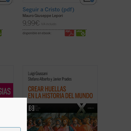
Seguir a Cristo (pdf)
Mauro Giuseppe Lepori
9,99
€
IVA incluido
disponible en ebook:
nkvist
La clave de bóveda del presente libro es
el descubrimiento del sentido profundo
del cristianismo como
acontecimiento
imprevisto e imprevisible: el anuncio de
que el Misterio se ha hecho hombre en
elo
un lugar y un tiempo determinados. Este
cha)
es ...
(ver ficha)