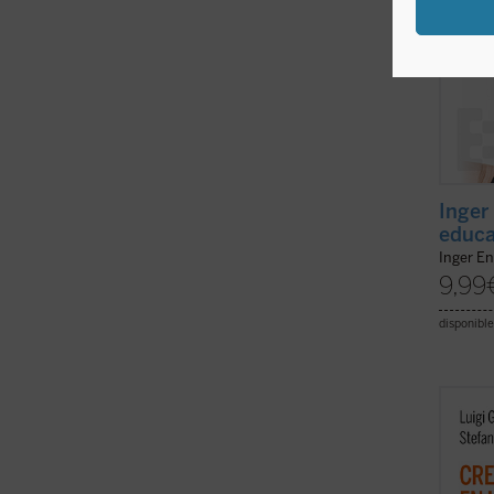
Inger
educa
Inger En
9,99
disponible
La cla
el des
del cr
imprev