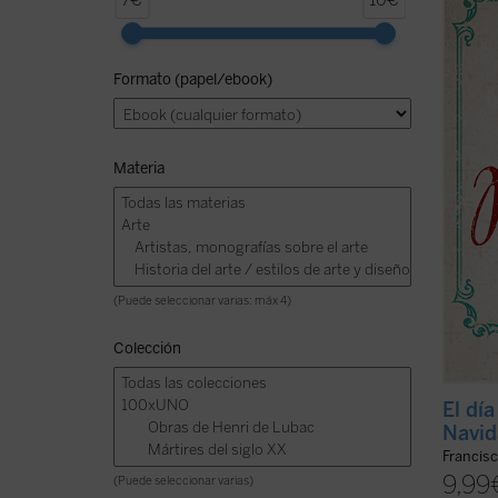
7€
10€
ofrece
nuestr
maestr
Formato (papel/ebook)
tiempo
espera
de ...
(v
Materia
(Puede seleccionar varias: máx 4)
Colección
El dí
Navid
Francis
9,99
(Puede seleccionar varias)