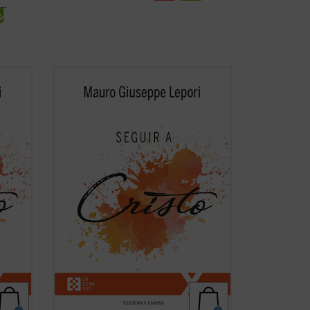
No existe universidad, curso de
eñar
formación, estudio, que pueda enseñar
la
algo tan grande y verdadero como la
. Las
experiencia de la amistad de Cristo. Las
olumen
meditaciones recogidas en este volumen
auro
son breves enseñanzas que el P. Mauro
Lepori ofrece, en el ...
(ver ficha)