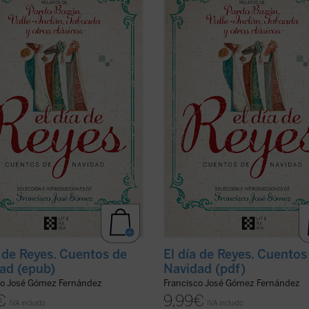
, algunos de los mejores de
ofrece, algunos de los mejores de
a literatura han narrado con
nuestra literatura han narrado con
ía la realidad de la España de su
maestría la realidad de la España d
, pero también la misericordia y la
tiempo, pero también la misericordi
nza propias de la celebración de la
esperanza propias de la celebració
er ficha)
de ...
(ver ficha)
a de Reyes. Cuentos de
El día de Reyes. Cuentos
ad (epub)
Navidad (pdf)
co José Gómez Fernández
Francisco José Gómez Fernández
€
9,99
€
IVA incluido
IVA incluido