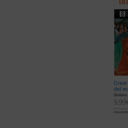
que el
un lug
es ...
(v
Crear 
del m
Stefano 
9,99
disponible