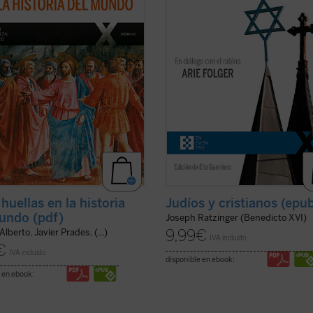
 Misterio se ha hecho hombre en
Viena cada vez más secular y dispe
ar y un tiempo determinados. Este
del siglo XXI. Es una apasionante
er ficha)
sucesión de escritos, ...
(ver ficha)
huellas en la historia
Judíos y cristianos (epu
undo (pdf)
Joseph Ratzinger (Benedicto XVI)
9,99
€
Alberto, Javier Prades, (...)
IVA incluido
€
IVA incluido
disponible en ebook:
 en ebook: