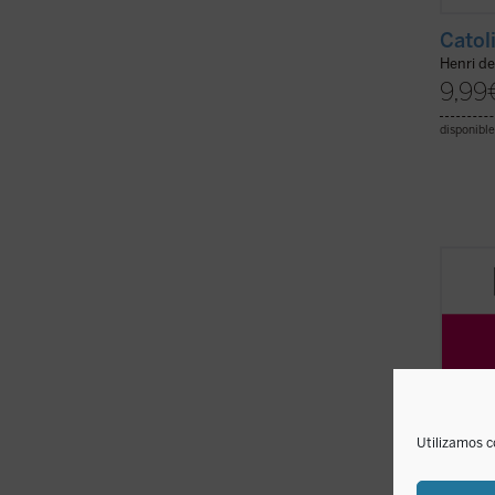
Catol
Henri d
9,99
disponible
La exp
y la p
aborda
conver
contro
educac
inclusi
Utilizamos c