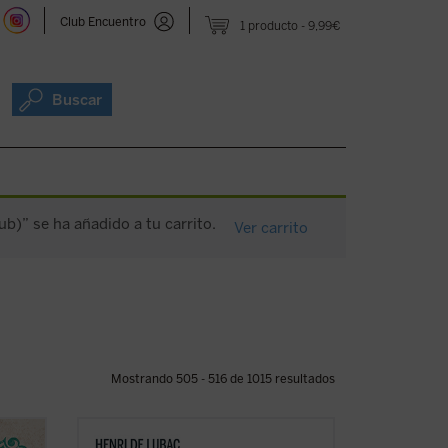
Club Encuentro
1 producto
9,99€
Buscar
b)” se ha añadido a tu carrito.
Ver carrito
Mostrando 505 - 516 de 1015 resultados
 se
En este gran clásico, de carácter