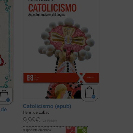
programático, del padre De Lubac se
perfilan los dos rasgos esenciales de la
e su
realidad
católica
. Por un lado, la
a y la
dimensión «social» --la solidaridad
n de la
universal como acontecimiento salvífico
de la ...
(ver ficha)
Catolicismo (epub)
 de
Henri de Lubac
9,99
€
IVA incluido
disponible en ebook: