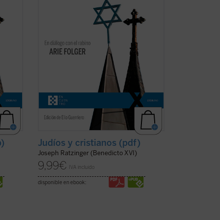
rsiva
Viena cada vez más secular y dispersiva
del siglo XXI. Es una apasionante
sucesión de escritos, ...
(ver ficha)
b)
Judíos y cristianos (pdf)
Joseph Ratzinger (Benedicto XVI)
9,99
€
IVA incluido
disponible en ebook: