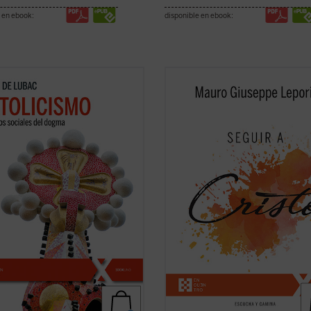
 en ebook:
disponible en ebook:
e gran clásico, de carácter
No existe universidad, curso de
mático, del padre De Lubac se
formación, estudio, que pueda ens
an los dos rasgos esenciales de la
algo tan grande y verdadero como 
dad
católica
. Por un lado, la
experiencia de la amistad de Cristo
ión «social» --la solidaridad
meditaciones recogidas en este v
sal como acontecimiento salvífico
son breves enseñanzas que el P. M
.
(ver ficha)
Lepori ofrece, en el ...
(ver ficha)