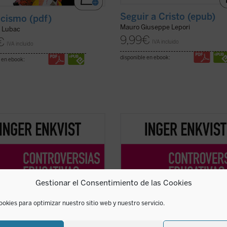
Seguir a Cristo (epub)
icismo (pdf)
Mauro Giuseppe Lepori
e Lubac
9,99
€
€
IVA incluido
IVA incluido
disponible en ebook:
 en ebook:
erta educativa sueca Inger Enkvist
La experta educativa sueca Inger E
eriodista Olga R. Sanmartín
y la periodista Olga R. Sanmartín
n en esta larga e intensa
abordan en esta larga e intensa
sación las cuestiones más
conversación las cuestiones más
vertidas en el terreno de la
controvertidas en el terreno de la
ión: la tensión entre el modelo
educación: la tensión entre el mod
Gestionar el Consentimiento de las Cookies
vo y el diferenciado, ...
(ver ficha)
inclusivo y el diferenciado, ...
(ver fi
ookies para optimizar nuestro sitio web y nuestro servicio.