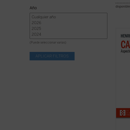
disponible
Año
En est
progra
(Puede seleccionar varias)
perfil
reali
dimens
univer
de la ..