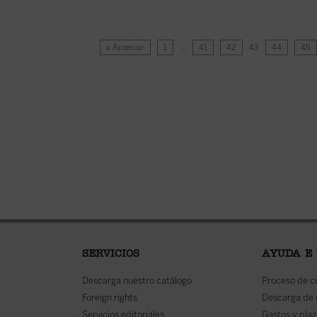
« Anterior
1
…
41
42
43
44
45
SERVICIOS
AYUDA E
Descarga nuestro catálogo
Proceso de 
Foreign rights
Descarga de
Servicios editoriales
Gastos y plaz