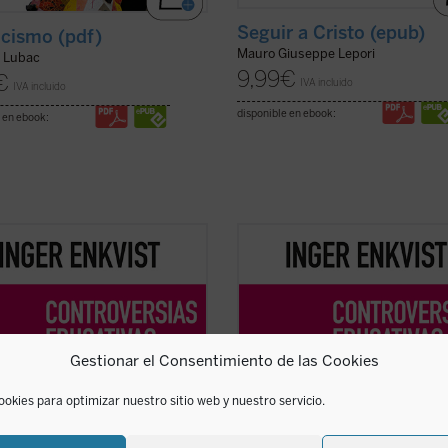
Seguir a Cristo (epub)
icismo (pdf)
Mauro Giuseppe Lepori
e Lubac
9,99
€
€
IVA incluido
IVA incluido
disponible en ebook:
 en ebook:
erta educativa sueca Inger Enkvist
La experta educativa sueca Inger E
eriodista Olga R. Sanmartín
y la periodista Olga R. Sanmartín
n en esta larga e intensa
abordan en esta larga e intensa
sación las cuestiones más
conversación las cuestiones más
vertidas en el terreno de la
controvertidas en el terreno de la
ión: la tensión entre el modelo
educación: la tensión entre el mod
Gestionar el Consentimiento de las Cookies
vo y el diferenciado, ...
(ver ficha)
inclusivo y el diferenciado, ...
(ver fi
ookies para optimizar nuestro sitio web y nuestro servicio.