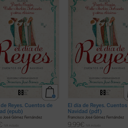
, algunos de los mejores de
ofrece, algunos de los mejores de
a literatura han narrado con
nuestra literatura han narrado con
ía la realidad de la España de su
maestría la realidad de la España d
, pero también la misericordia y la
tiempo, pero también la misericordi
nza propias de la celebración de la
esperanza propias de la celebració
er ficha)
de ...
(ver ficha)
a de Reyes. Cuentos de
El día de Reyes. Cuentos
ad (epub)
Navidad (pdf)
co José Gómez Fernández
Francisco José Gómez Fernández
€
9,99
€
IVA incluido
IVA incluido