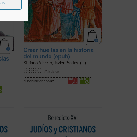
ias
Crear huellas en la historia
del mundo (epub)
sias
Stefano Alberto, Javier Prades, (...)
9,99
€
IVA incluido
disponible en ebook:
n un
Los protagonistas de este libro son un
pontífice anciano cuyas palabras
o
resuenan como un eco de un mundo
 la
lejano y un joven rabino que vive en la