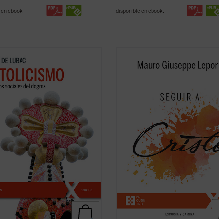
 en ebook:
disponible en ebook:
e gran clásico, de carácter
No existe universidad, curso de
mático, del padre De Lubac se
formación, estudio, que pueda ens
an los dos rasgos esenciales de la
algo tan grande y verdadero como 
dad
católica
. Por un lado, la
experiencia de la amistad de Cristo
ión «social» --la solidaridad
meditaciones recogidas en este v
sal como acontecimiento salvífico
son breves enseñanzas que el P. M
.
(ver ficha)
Lepori ofrece, en el ...
(ver ficha)