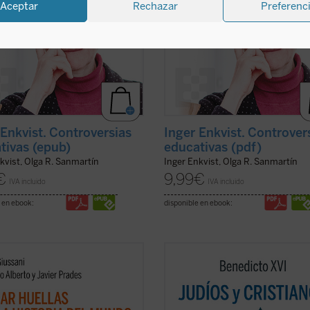
Aceptar
Rechazar
Preferenc
 Enkvist. Controversias
Inger Enkvist. Controver
tivas (epub)
educativas (pdf)
kvist, Olga R. Sanmartín
Inger Enkvist, Olga R. Sanmartín
€
9,99
€
IVA incluido
IVA incluido
 en ebook:
disponible en ebook:
ve de bóveda del presente libro es
Los protagonistas de este libro so
cubrimiento del sentido profundo
pontífice anciano cuyas palabras
istianismo como
acontecimiento
resuenan como un eco de un mund
isto e imprevisible: el anuncio de
lejano y un joven rabino que vive en