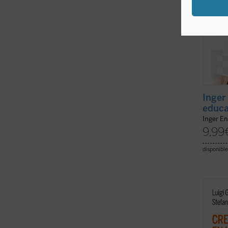
Inger
educa
Inger En
9,99
disponible
La cla
el des
del cr
imprev