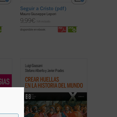
Seguir a Cristo (pdf)
Mauro Giuseppe Lepori
9,99
€
IVA incluido
disponible en ebook:
nkvist
La clave de bóveda del presente libro es
el descubrimiento del sentido profundo
del cristianismo como
acontecimiento
imprevisto e imprevisible: el anuncio de
que el Misterio se ha hecho hombre en
elo
un lugar y un tiempo determinados. Este
cha)
es ...
(ver ficha)