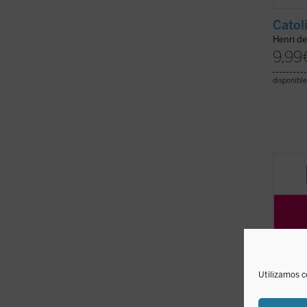
Catol
Henri d
9,99
disponible
La exp
y la p
aborda
conver
contro
educac
inclusi
Utilizamos c