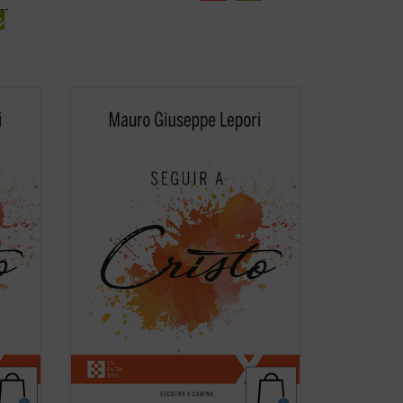
No existe universidad, curso de
eñar
formación, estudio, que pueda enseñar
la
algo tan grande y verdadero como la
. Las
experiencia de la amistad de Cristo. Las
olumen
meditaciones recogidas en este volumen
auro
son breves enseñanzas que el P. Mauro
Lepori ofrece, en el ...
(ver ficha)