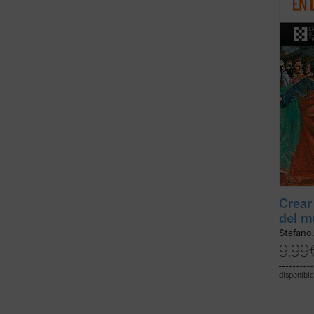
que el
un lug
es ...
(v
Crear 
del m
Stefano 
9,99
disponible