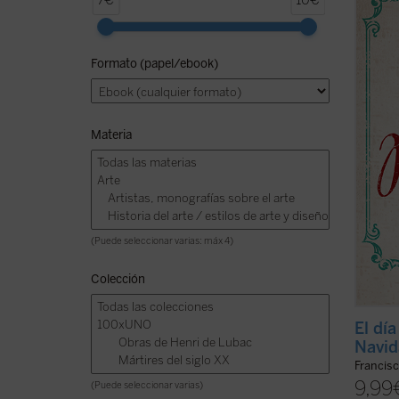
7€
10€
ofrece
nuestr
maestr
Formato (papel/ebook)
tiempo
espera
de ...
(v
Materia
(Puede seleccionar varias: máx 4)
Colección
El dí
Navid
Francis
9,99
(Puede seleccionar varias)