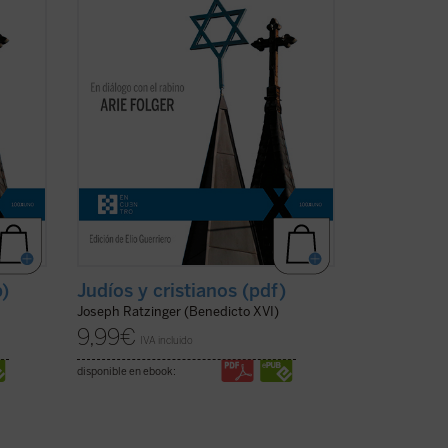
rsiva
Viena cada vez más secular y dispersiva
del siglo XXI. Es una apasionante
sucesión de escritos, ...
(ver ficha)
b)
Judíos y cristianos (pdf)
Joseph Ratzinger (Benedicto XVI)
9,99
€
IVA incluido
disponible en ebook: