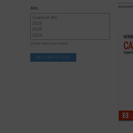
disponible
Año
En est
progra
(Puede seleccionar varias)
perfil
reali
dimens
univer
de la ..