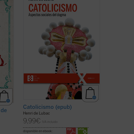
programático, del padre De Lubac se
perfilan los dos rasgos esenciales de la
e su
realidad
católica
. Por un lado, la
a y la
dimensión «social» --la solidaridad
n de la
universal como acontecimiento salvífico
de la ...
(ver ficha)
Catolicismo (epub)
 de
Henri de Lubac
9,99
€
IVA incluido
disponible en ebook: