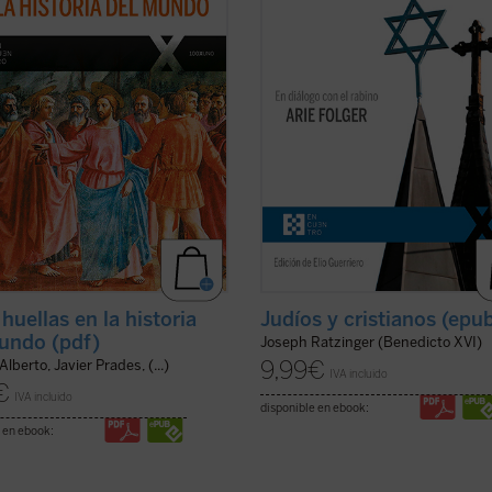
 Misterio se ha hecho hombre en
Viena cada vez más secular y dispe
ar y un tiempo determinados. Este
del siglo XXI. Es una apasionante
er ficha)
sucesión de escritos, ...
(ver ficha)
huellas en la historia
Judíos y cristianos (epu
undo (pdf)
Joseph Ratzinger (Benedicto XVI)
9,99
€
Alberto, Javier Prades, (...)
IVA incluido
€
IVA incluido
disponible en ebook:
 en ebook: