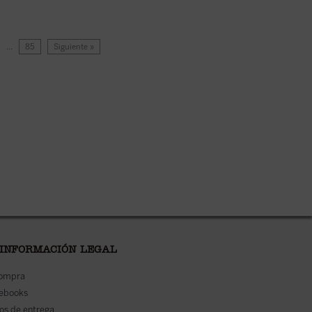
…
85
Siguiente »
 INFORMACIÓN LEGAL
compra
 ebooks
os de entrega