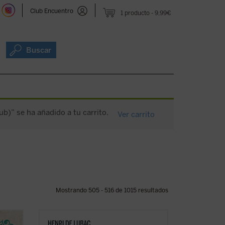
Club Encuentro
1 producto
9,99€
Buscar
b)” se ha añadido a tu carrito.
Ver carrito
Mostrando 505 - 516 de 1015 resultados
 se
En este gran clásico, de carácter