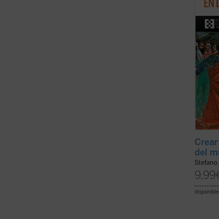
que el
un lug
es ...
(v
Crear 
del m
Stefano 
9,99
disponible