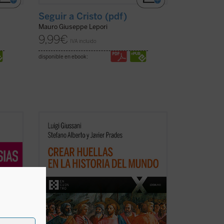
Seguir a Cristo (pdf)
Mauro Giuseppe Lepori
9,99
€
IVA incluido
disponible en ebook:
nkvist
La clave de bóveda del presente libro es
el descubrimiento del sentido profundo
del cristianismo como
acontecimiento
imprevisto e imprevisible: el anuncio de
que el Misterio se ha hecho hombre en
elo
un lugar y un tiempo determinados. Este
cha)
es ...
(ver ficha)