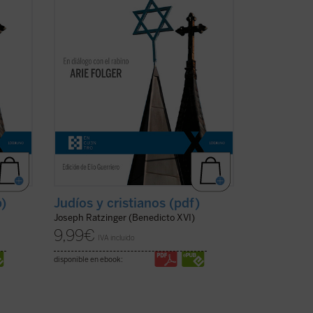
rsiva
Viena cada vez más secular y dispersiva
del siglo XXI. Es una apasionante
sucesión de escritos, ...
(ver ficha)
b)
Judíos y cristianos (pdf)
Joseph Ratzinger (Benedicto XVI)
9,99
€
IVA incluido
disponible en ebook: