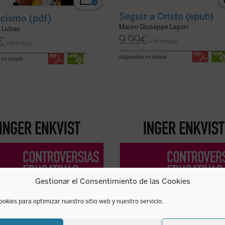
Seguir a Cristo (epub)
icismo (pdf)
Mauro Giuseppe Lepori
e Lubac
9,99
€
€
IVA incluido
IVA incluido
disponible en ebook:
 en ebook:
erta educativa sueca Inger Enkvist
La experta educativa sueca Inger E
eriodista Olga R. Sanmartín
y la periodista Olga R. Sanmartín
n en esta larga e intensa
abordan en esta larga e intensa
sación las cuestiones más
conversación las cuestiones más
vertidas en el terreno de la
controvertidas en el terreno de la
ión: la tensión entre el modelo
educación: la tensión entre el mod
Gestionar el Consentimiento de las Cookies
vo y el diferenciado, ...
(ver ficha)
inclusivo y el diferenciado, ...
(ver fi
ookies para optimizar nuestro sitio web y nuestro servicio.