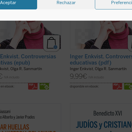
Aceptar
Rechazar
Preferenc
 Enkvist. Controversias
Inger Enkvist. Controver
tivas (epub)
educativas (pdf)
kvist, Olga R. Sanmartín
Inger Enkvist, Olga R. Sanmartín
€
9,99
€
IVA incluido
IVA incluido
 en ebook:
disponible en ebook:
ve de bóveda del presente libro es
Los protagonistas de este libro so
cubrimiento del sentido profundo
pontífice anciano cuyas palabras
istianismo como
acontecimiento
resuenan como un eco de un mund
isto e imprevisible: el anuncio de
lejano y un joven rabino que vive en