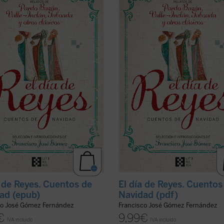
, algunos de los mejores de
ofrece, algunos de los mejores de
a literatura han narrado con
nuestra literatura han narrado con
ía la realidad de la España de su
maestría la realidad de la España d
, pero también la misericordia y la
tiempo, pero también la misericordi
nza propias de la celebración de la
esperanza propias de la celebració
er ficha)
de ...
(ver ficha)
a de Reyes. Cuentos de
El día de Reyes. Cuentos
ad (epub)
Navidad (pdf)
co José Gómez Fernández
Francisco José Gómez Fernández
€
9,99
€
IVA incluido
IVA incluido