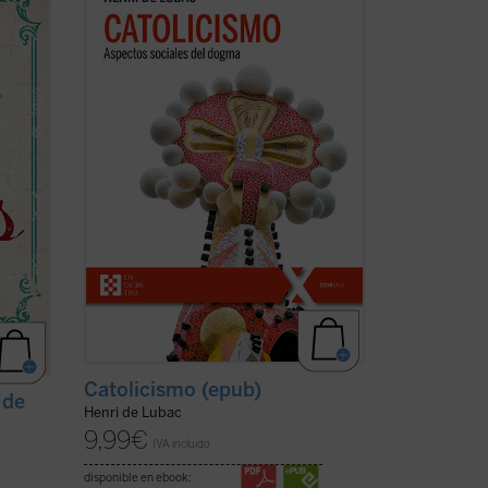
programático, del padre De Lubac se
perfilan los dos rasgos esenciales de la
e su
realidad
católica
. Por un lado, la
a y la
dimensión «social» --la solidaridad
n de la
universal como acontecimiento salvífico
de la ...
(ver ficha)
Catolicismo (epub)
 de
Henri de Lubac
9,99
€
IVA incluido
disponible en ebook: