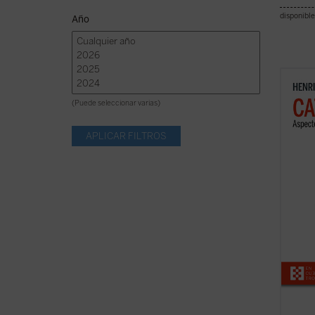
disponible
Año
En est
progra
(Puede seleccionar varias)
perfil
reali
dimens
univer
de la ..