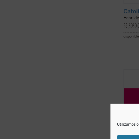
Catol
Henri d
9,99
disponible
La exp
y la p
aborda
conver
contro
educac
inclusi
Utilizamos c