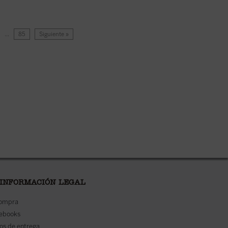
…
85
Siguiente »
 INFORMACIÓN LEGAL
compra
 ebooks
os de entrega