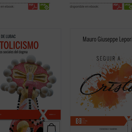
 en ebook:
disponible en ebook:
e gran clásico, de carácter
No existe universidad, curso de
mático, del padre De Lubac se
formación, estudio, que pueda ens
an los dos rasgos esenciales de la
algo tan grande y verdadero como 
dad
católica
. Por un lado, la
experiencia de la amistad de Cristo
ión «social» --la solidaridad
meditaciones recogidas en este v
sal como acontecimiento salvífico
son breves enseñanzas que el P. M
.
(ver ficha)
Lepori ofrece, en el ...
(ver ficha)