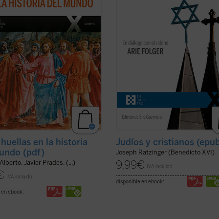
 Misterio se ha hecho hombre en
Viena cada vez más secular y dispe
ar y un tiempo determinados. Este
del siglo XXI. Es una apasionante
er ficha)
sucesión de escritos, ...
(ver ficha)
huellas en la historia
Judíos y cristianos (epu
undo (pdf)
Joseph Ratzinger (Benedicto XVI)
9,99
€
Alberto, Javier Prades, (...)
IVA incluido
€
IVA incluido
disponible en ebook:
 en ebook: