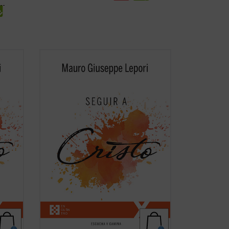
No existe universidad, curso de
eñar
formación, estudio, que pueda enseñar
la
algo tan grande y verdadero como la
. Las
experiencia de la amistad de Cristo. Las
olumen
meditaciones recogidas en este volumen
auro
son breves enseñanzas que el P. Mauro
Lepori ofrece, en el ...
(ver ficha)