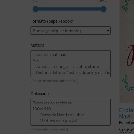
7€
10€
ofrece
nuestr
maestr
Formato (papel/ebook)
tiempo
espera
de ...
(v
Materia
(Puede seleccionar varias: máx 4)
Colección
El dí
Navid
Francis
9,99
(Puede seleccionar varias)