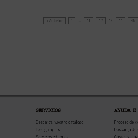
« Anterior
1
…
41
42
43
44
45
SERVICIOS
AYUDA E
Descarga nuestro catálogo
Proceso de 
Foreign rights
Descarga de
Servicios editoriales
Gastos y plaz