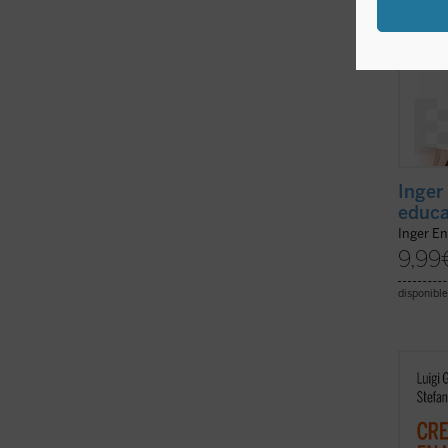
Inger
educa
Inger En
9,99
disponible
La cla
el des
del cr
imprev