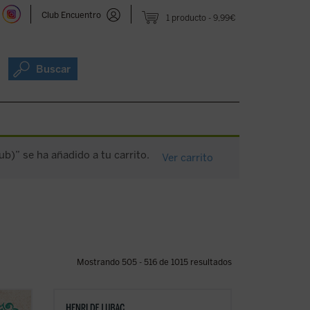
Club Encuentro
1 producto
9,99€
Buscar
b)” se ha añadido a tu carrito.
Ver carrito
Mostrando 505 - 516 de 1015 resultados
 se
En este gran clásico, de carácter