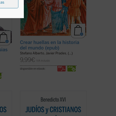
ias
Crear huellas en la historia
del mundo (epub)
sias
Stefano Alberto, Javier Prades, (...)
9,99
€
IVA incluido
disponible en ebook:
n un
Los protagonistas de este libro son un
pontífice anciano cuyas palabras
o
resuenan como un eco de un mundo
 la
lejano y un joven rabino que vive en la