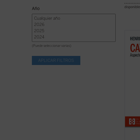
disponible
Año
En est
progra
(Puede seleccionar varias)
perfil
reali
dimens
univer
de la ..