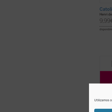
Catol
Henri d
9,99
disponible
La exp
y la p
aborda
conver
contro
educac
inclusi
Utilizamos c