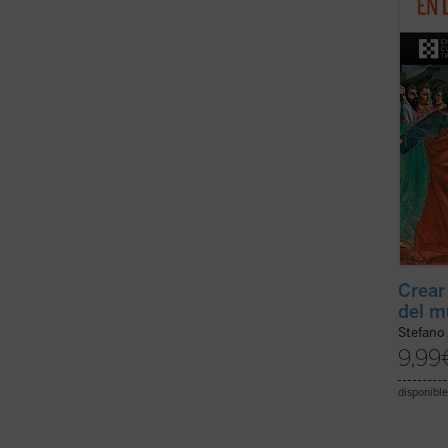
que el
un lug
es ...
(v
Crear 
del m
Stefano 
9,99
disponible