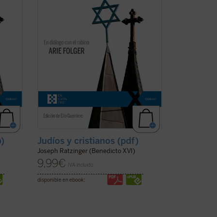
rsiva
Viena cada vez más secular y dispersiva
del siglo XXI. Es una apasionante
sucesión de escritos, ...
(ver ficha)
b)
Judíos y cristianos (pdf)
Joseph Ratzinger (Benedicto XVI)
9,99
€
IVA incluido
disponible en ebook: