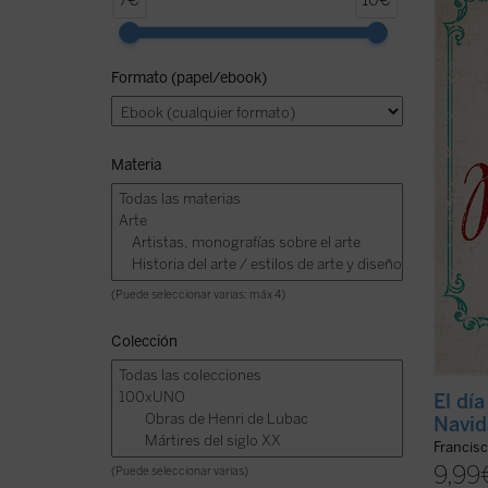
7€
10€
ofrece
nuestr
maestr
Formato (papel/ebook)
tiempo
espera
de ...
(v
Materia
(Puede seleccionar varias: máx 4)
Colección
El dí
Navid
Francis
9,99
(Puede seleccionar varias)