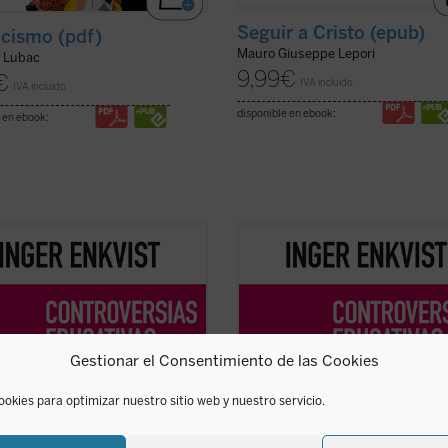
Seguir a Cristo (epub)
icismo (pdf)
Mauro Giuseppe Lepori
e Lubac
9,99
€
€
IVA incluido
IVA incluido
disponible en ebook:
 en ebook:
erta educativa sueca Inger Enkvist
La experta educativa sueca Inger E
eriodista Olga R. Sanmartín
y la periodista Olga R. Sanmartín
n en esta larga e intensa
abordan en esta larga e intensa
sación las cuestiones más
conversación las cuestiones más
vertidas en el terreno de la
controvertidas en el terreno de la
ión: la tensión entre el modelo
educación: la tensión entre el mod
Gestionar el Consentimiento de las Cookies
vo y el diferenciado, ...
(ver ficha)
inclusivo y el diferenciado, ...
(ver fi
ookies para optimizar nuestro sitio web y nuestro servicio.