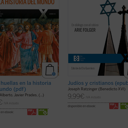
 Misterio se ha hecho hombre en
Viena cada vez más secular y dispe
ar y un tiempo determinados. Este
del siglo XXI. Es una apasionante
er ficha)
sucesión de escritos, ...
(ver ficha)
huellas en la historia
Judíos y cristianos (epu
undo (pdf)
Joseph Ratzinger (Benedicto XVI)
9,99
€
Alberto, Javier Prades, (...)
IVA incluido
€
IVA incluido
disponible en ebook:
 en ebook: