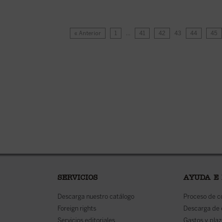
« Anterior
1
…
41
42
43
44
45
SERVICIOS
AYUDA E
Descarga nuestro catálogo
Proceso de 
Foreign rights
Descarga de
Servicios editoriales
Gastos y plaz