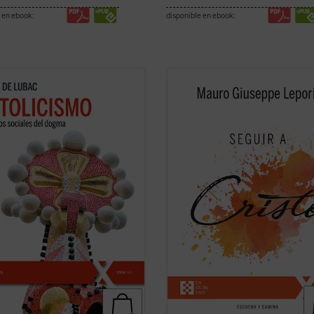
 en ebook:
disponible en ebook:
e gran clásico, de carácter
No existe universidad, curso de
mático, del padre De Lubac se
formación, estudio, que pueda ens
an los dos rasgos esenciales de la
algo tan grande y verdadero como 
dad
católica
. Por un lado, la
experiencia de la amistad de Cristo
ión «social» --la solidaridad
meditaciones recogidas en este v
sal como acontecimiento salvífico
son breves enseñanzas que el P. M
.
(ver ficha)
Lepori ofrece, en el ...
(ver ficha)