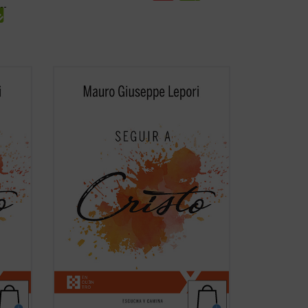
No existe universidad, curso de
eñar
formación, estudio, que pueda enseñar
la
algo tan grande y verdadero como la
. Las
experiencia de la amistad de Cristo. Las
olumen
meditaciones recogidas en este volumen
auro
son breves enseñanzas que el P. Mauro
Lepori ofrece, en el ...
(ver ficha)