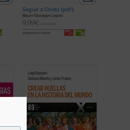
Seguir a Cristo (pdf)
Mauro Giuseppe Lepori
9,99
€
IVA incluido
disponible en ebook:
nkvist
La clave de bóveda del presente libro es
el descubrimiento del sentido profundo
del cristianismo como
acontecimiento
imprevisto e imprevisible: el anuncio de
que el Misterio se ha hecho hombre en
elo
un lugar y un tiempo determinados. Este
cha)
es ...
(ver ficha)