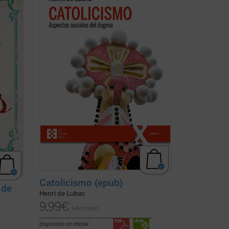
programático, del padre De Lubac se
perfilan los dos rasgos esenciales de la
e su
realidad
católica
. Por un lado, la
a y la
dimensión «social» --la solidaridad
n de la
universal como acontecimiento salvífico
de la ...
(ver ficha)
Catolicismo (epub)
 de
Henri de Lubac
9,99
€
IVA incluido
disponible en ebook: