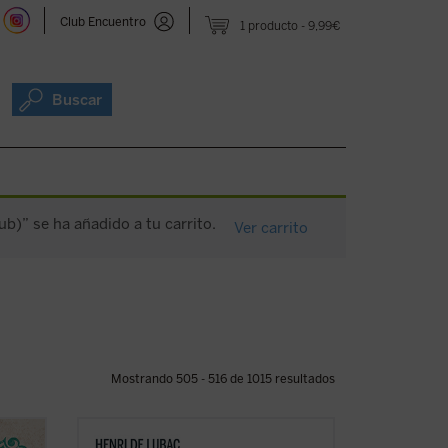
Club Encuentro
1 producto
9,99€
Buscar
b)” se ha añadido a tu carrito.
Ver carrito
Mostrando 505 - 516 de 1015 resultados
 se
En este gran clásico, de carácter