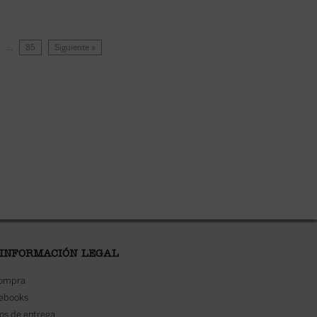
…
85
Siguiente »
 INFORMACIÓN LEGAL
compra
 ebooks
os de entrega