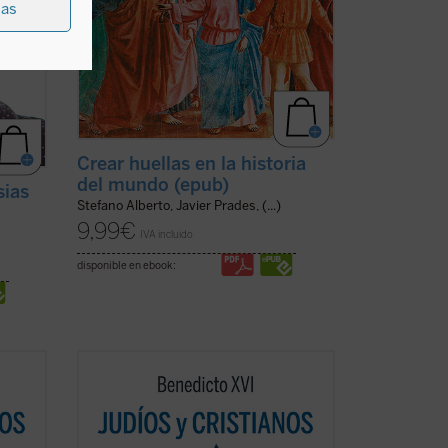
ias
Crear huellas en la historia
del mundo (epub)
sias
Stefano Alberto, Javier Prades, (...)
9,99
€
IVA incluido
disponible en ebook:
n un
Los protagonistas de este libro son un
pontífice anciano cuyas palabras
o
resuenan como un eco de un mundo
 la
lejano y un joven rabino que vive en la