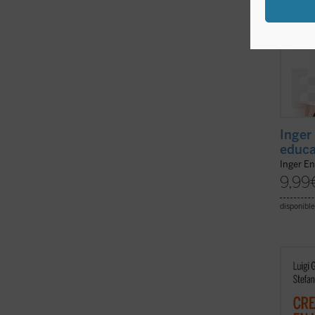
Inger
educa
Inger En
9,99
disponible
La cla
el des
del cr
imprev