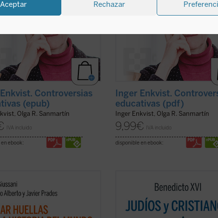
Aceptar
Rechazar
Preferenc
 Enkvist. Controversias
Inger Enkvist. Controver
tivas (epub)
educativas (pdf)
kvist, Olga R. Sanmartín
Inger Enkvist, Olga R. Sanmartín
€
9,99
€
IVA incluido
IVA incluido
 en ebook:
disponible en ebook:
ve de bóveda del presente libro es
Los protagonistas de este libro so
cubrimiento del sentido profundo
pontífice anciano cuyas palabras
istianismo como
acontecimiento
resuenan como un eco de un mund
isto e imprevisible: el anuncio de
lejano y un joven rabino que vive en