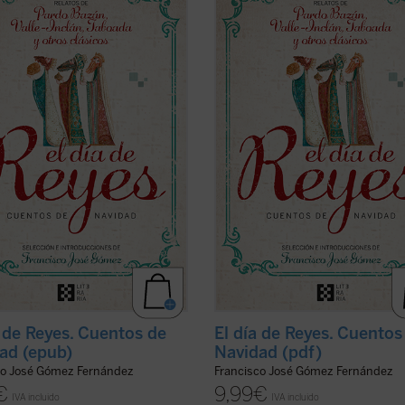
, algunos de los mejores de
ofrece, algunos de los mejores de
a literatura han narrado con
nuestra literatura han narrado con
ía la realidad de la España de su
maestría la realidad de la España d
, pero también la misericordia y la
tiempo, pero también la misericordi
nza propias de la celebración de la
esperanza propias de la celebració
er ficha)
de ...
(ver ficha)
a de Reyes. Cuentos de
El día de Reyes. Cuentos
ad (epub)
Navidad (pdf)
co José Gómez Fernández
Francisco José Gómez Fernández
€
9,99
€
IVA incluido
IVA incluido