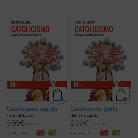
En este gran clásico, de carácter
En este gran clásico, de carácter
programático, del padre De Lubac se
programático, del padre De Lubac se
perfilan los dos rasgos esenciales de la
perfilan los dos rasgos esenciales de la
realidad
católica
. Por un lado, la dimensión
realidad
católica
. Por un lado, la dimensión
«social» --la solidaridad universal como
«social» --la solidaridad universal como
acontecimiento salvífico de la ...
(ver ficha)
acontecimiento salvífico de la ...
(ver ficha)
Catolicismo (epub)
Catolicismo (pdf)
Henri de Lubac
Henri de Lubac
9,99
€
9,99
€
IVA incluido
IVA incluido
disponible en ebook:
disponible en ebook: