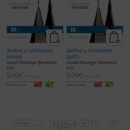
Judíos y cristianos
Judíos y cristianos
(epub)
(pdf)
Joseph Ratzinger (Benedicto
Joseph Ratzinger (Benedicto
XVI)
XVI)
9,99
€
9,99
€
IVA incluido
IVA incluido
disponible en ebook:
disponible en ebook:
« Anterior
1
…
41
42
43
44
45
…
85
Siguiente »