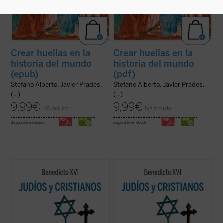
Crear huellas en la
Crear huellas en la
historia del mundo
historia del mundo
(epub)
(pdf)
Stefano Alberto, Javier Prades,
Stefano Alberto, Javier Prades,
(...)
(...)
9,99
€
9,99
€
IVA incluido
IVA incluido
disponible en ebook:
disponible en ebook:
Los protagonistas de este libro son un
Los protagonistas de este libro son un
pontífice anciano cuyas palabras resuenan
pontífice anciano cuyas palabras resuenan
como un eco de un mundo lejano y un joven
como un eco de un mundo lejano y un joven
rabino que vive en la Viena cada vez más
rabino que vive en la Viena cada vez más
secular y dispersiva del siglo XXI. Es una
secular y dispersiva del siglo XXI. Es una
apasionante sucesión de escritos, ...
(ver
apasionante sucesión de escritos, ...
(ver
ficha)
ficha)