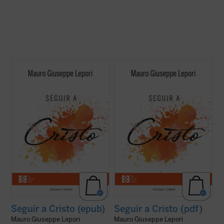
No existe universidad, curso de formación,
No existe universidad, curso de formación,
estudio, que pueda enseñar algo tan grande
estudio, que pueda enseñar algo tan grande
y verdadero como la experiencia de la
y verdadero como la experiencia de la
amistad de Cristo. Las meditaciones
amistad de Cristo. Las meditaciones
recogidas en este volumen son breves
recogidas en este volumen son breves
enseñanzas que el P. Mauro Lepori ofrece,
enseñanzas que el P. Mauro Lepori ofrece,
en el ...
(ver ficha)
en el ...
(ver ficha)
Seguir a Cristo (epub)
Seguir a Cristo (pdf)
Mauro Giuseppe Lepori
Mauro Giuseppe Lepori