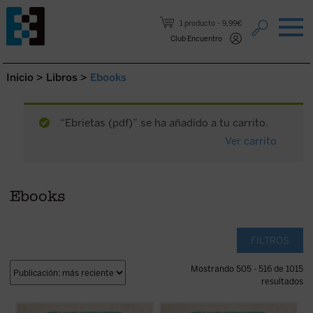
Saltar al contenido.
1 producto
9,99€
Club Encuentro
Inicio
>
Libros
>
Ebooks
“Ebrietas (pdf)” se ha añadido a tu carrito.
Ver carrito
Ebooks
FILTROS
Mostrando 505 - 516 de 1015
resultados