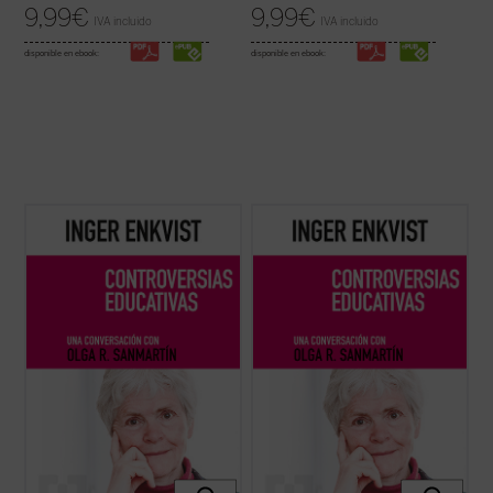
9,99
€
9,99
€
IVA incluido
IVA incluido
disponible en ebook:
disponible en ebook:
La experta educativa sueca Inger Enkvist y
La experta educativa sueca Inger Enkvist y
la periodista Olga R. Sanmartín abordan en
la periodista Olga R. Sanmartín abordan en
esta larga e intensa conversación las
esta larga e intensa conversación las
cuestiones más controvertidas en el
cuestiones más controvertidas en el
terreno de la educación: la tensión entre el
terreno de la educación: la tensión entre el
modelo inclusivo y el diferenciado, ...
(ver
modelo inclusivo y el diferenciado, ...
(ver
ficha)
ficha)