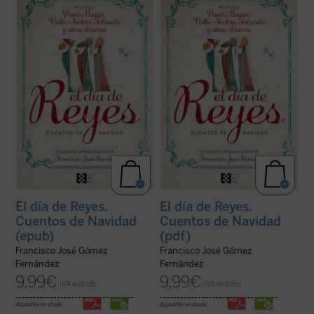
En la selección de relatos que aquí se
En la selección de relatos que aquí se
ofrece, algunos de los mejores de nuestra
ofrece, algunos de los mejores de nuestra
literatura han narrado con maestría la
literatura han narrado con maestría la
realidad de la España de su tiempo, pero
realidad de la España de su tiempo, pero
también la misericordia y la esperanza
también la misericordia y la esperanza
propias de la celebración de la de ...
(ver
propias de la celebración de la de ...
(ver
ficha)
ficha)
El día de Reyes.
El día de Reyes.
Cuentos de Navidad
Cuentos de Navidad
(epub)
(pdf)
Francisco José Gómez
Francisco José Gómez
Fernández
Fernández
9,99
€
9,99
€
IVA incluido
IVA incluido
disponible en ebook:
disponible en ebook: