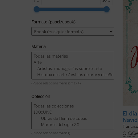
7€
10€
ofrece
nuestr
maestr
Formato (papel/ebook)
tiempo
espera
de ...
(v
Materia
(Puede seleccionar varias: máx 4)
Colección
El dí
Navid
Francis
9,99
(Puede seleccionar varias)