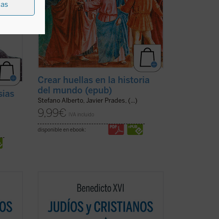
ias
Crear huellas en la historia
del mundo (epub)
sias
Stefano Alberto, Javier Prades, (...)
9,99
€
IVA incluido
disponible en ebook:
n un
Los protagonistas de este libro son un
pontífice anciano cuyas palabras
o
resuenan como un eco de un mundo
 la
lejano y un joven rabino que vive en la