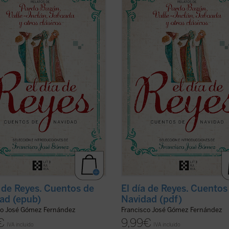
, algunos de los mejores de
ofrece, algunos de los mejores de
a literatura han narrado con
nuestra literatura han narrado con
ía la realidad de la España de su
maestría la realidad de la España d
, pero también la misericordia y la
tiempo, pero también la misericordi
nza propias de la celebración de la
esperanza propias de la celebració
er ficha)
de ...
(ver ficha)
a de Reyes. Cuentos de
El día de Reyes. Cuentos
ad (epub)
Navidad (pdf)
co José Gómez Fernández
Francisco José Gómez Fernández
€
9,99
€
IVA incluido
IVA incluido