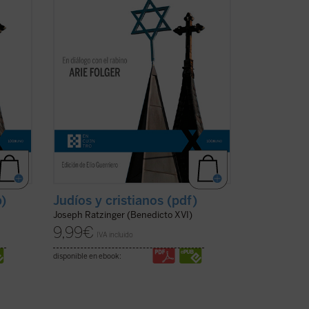
rsiva
Viena cada vez más secular y dispersiva
del siglo XXI. Es una apasionante
sucesión de escritos, ...
(ver ficha)
b)
Judíos y cristianos (pdf)
Joseph Ratzinger (Benedicto XVI)
9,99
€
IVA incluido
disponible en ebook: