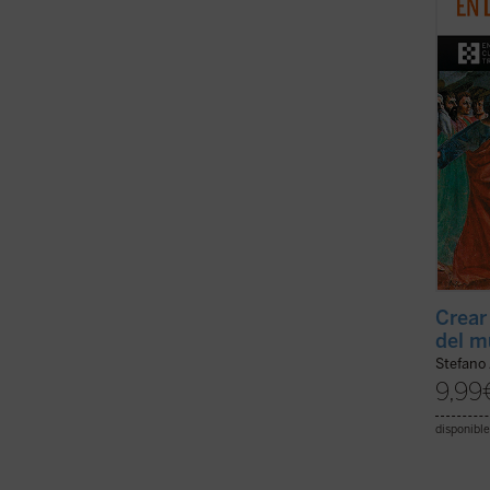
que el
un lug
es ...
(v
Crear 
del m
Stefano 
9,99
disponible