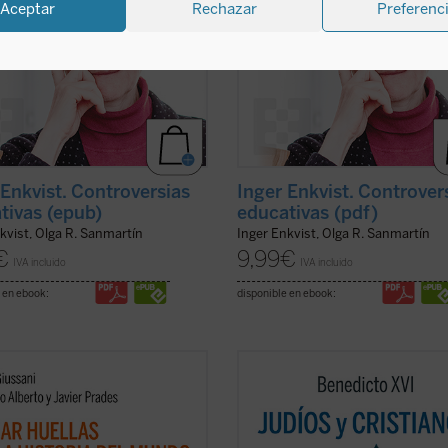
Aceptar
Rechazar
Preferenc
 Enkvist. Controversias
Inger Enkvist. Controver
tivas (epub)
educativas (pdf)
kvist, Olga R. Sanmartín
Inger Enkvist, Olga R. Sanmartín
€
9,99
€
IVA incluido
IVA incluido
 en ebook:
disponible en ebook:
ve de bóveda del presente libro es
Los protagonistas de este libro so
cubrimiento del sentido profundo
pontífice anciano cuyas palabras
istianismo como
acontecimiento
resuenan como un eco de un mund
isto e imprevisible: el anuncio de
lejano y un joven rabino que vive en