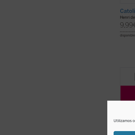
Catol
Henri d
9,99
disponible
La exp
y la p
aborda
conver
contro
educac
inclusi
Utilizamos c