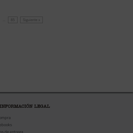
…
85
Siguiente »
 INFORMACIÓN LEGAL
compra
 ebooks
os de entrega