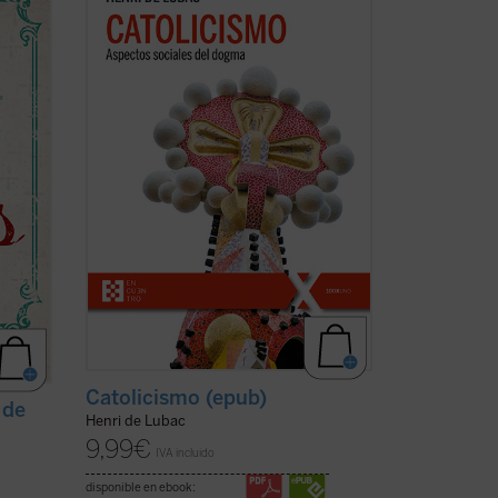
programático, del padre De Lubac se
perfilan los dos rasgos esenciales de la
e su
realidad
católica
. Por un lado, la
a y la
dimensión «social» --la solidaridad
n de la
universal como acontecimiento salvífico
de la ...
(ver ficha)
Catolicismo (epub)
 de
Henri de Lubac
9,99
€
IVA incluido
disponible en ebook: