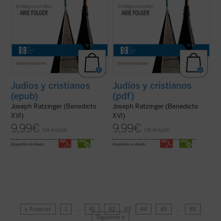
Judíos y cristianos
Judíos y cristianos
(epub)
(pdf)
Joseph Ratzinger (Benedicto
Joseph Ratzinger (Benedicto
XVI)
XVI)
9,99
€
9,99
€
IVA incluido
IVA incluido
disponible en ebook:
disponible en ebook:
« Anterior
1
…
41
42
43
44
45
…
85
Siguiente »