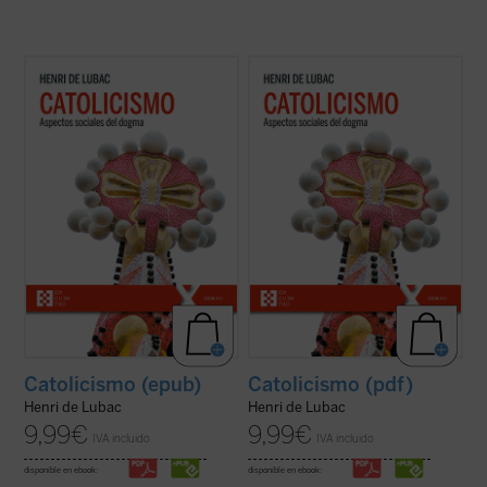
En este gran clásico, de carácter
En este gran clásico, de carácter
programático, del padre De Lubac se
programático, del padre De Lubac se
perfilan los dos rasgos esenciales de la
perfilan los dos rasgos esenciales de la
realidad
católica
. Por un lado, la dimensión
realidad
católica
. Por un lado, la dimensión
«social» --la solidaridad universal como
«social» --la solidaridad universal como
acontecimiento salvífico de la ...
(ver ficha)
acontecimiento salvífico de la ...
(ver ficha)
Catolicismo (epub)
Catolicismo (pdf)
Henri de Lubac
Henri de Lubac
9,99
€
9,99
€
IVA incluido
IVA incluido
disponible en ebook:
disponible en ebook: