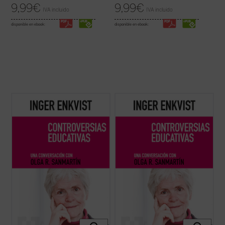
9,99
€
9,99
€
IVA incluido
IVA incluido
disponible en ebook:
disponible en ebook:
La experta educativa sueca Inger Enkvist y
La experta educativa sueca Inger Enkvist y
la periodista Olga R. Sanmartín abordan en
la periodista Olga R. Sanmartín abordan en
esta larga e intensa conversación las
esta larga e intensa conversación las
cuestiones más controvertidas en el
cuestiones más controvertidas en el
terreno de la educación: la tensión entre el
terreno de la educación: la tensión entre el
modelo inclusivo y el diferenciado, ...
(ver
modelo inclusivo y el diferenciado, ...
(ver
ficha)
ficha)