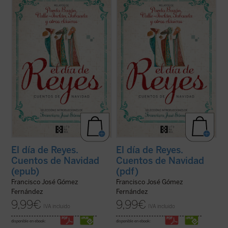
En la selección de relatos que aquí se
En la selección de relatos que aquí se
ofrece, algunos de los mejores de nuestra
ofrece, algunos de los mejores de nuestra
literatura han narrado con maestría la
literatura han narrado con maestría la
realidad de la España de su tiempo, pero
realidad de la España de su tiempo, pero
también la misericordia y la esperanza
también la misericordia y la esperanza
propias de la celebración de la de ...
(ver
propias de la celebración de la de ...
(ver
ficha)
ficha)
El día de Reyes.
El día de Reyes.
Cuentos de Navidad
Cuentos de Navidad
(epub)
(pdf)
Francisco José Gómez
Francisco José Gómez
Fernández
Fernández
9,99
€
9,99
€
IVA incluido
IVA incluido
disponible en ebook:
disponible en ebook: