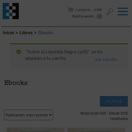
Saltar al contenido.
1 producto
9,99€
Club Encuentro
Inicio
>
Libros
>
Ebooks
“Sobre la Leyenda Negra (pdf)” se ha
añadido a tu carrito.
Ver carrito
Ebooks
FILTROS
Mostrando 505 - 516 de 1015
resultados