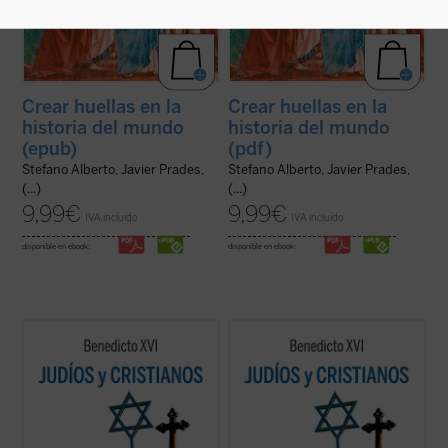
Crear huellas en la
Crear huellas en la
historia del mundo
historia del mundo
(epub)
(pdf)
Stefano Alberto, Javier Prades,
Stefano Alberto, Javier Prades,
(...)
(...)
9,99
€
9,99
€
IVA incluido
IVA incluido
disponible en ebook:
disponible en ebook:
Los protagonistas de este libro son un
Los protagonistas de este libro son un
pontífice anciano cuyas palabras resuenan
pontífice anciano cuyas palabras resuenan
como un eco de un mundo lejano y un joven
como un eco de un mundo lejano y un joven
rabino que vive en la Viena cada vez más
rabino que vive en la Viena cada vez más
secular y dispersiva del siglo XXI. Es una
secular y dispersiva del siglo XXI. Es una
apasionante sucesión de escritos, ...
(ver
apasionante sucesión de escritos, ...
(ver
ficha)
ficha)