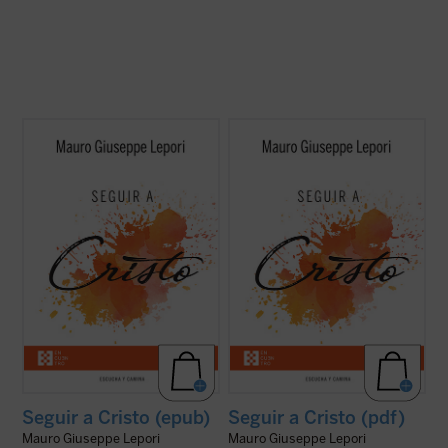
No existe universidad, curso de formación,
No existe universidad, curso de formación,
estudio, que pueda enseñar algo tan grande
estudio, que pueda enseñar algo tan grande
y verdadero como la experiencia de la
y verdadero como la experiencia de la
amistad de Cristo. Las meditaciones
amistad de Cristo. Las meditaciones
recogidas en este volumen son breves
recogidas en este volumen son breves
enseñanzas que el P. Mauro Lepori ofrece,
enseñanzas que el P. Mauro Lepori ofrece,
en el ...
(ver ficha)
en el ...
(ver ficha)
Seguir a Cristo (epub)
Seguir a Cristo (pdf)
Mauro Giuseppe Lepori
Mauro Giuseppe Lepori