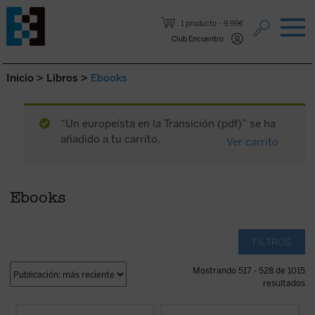
Saltar al contenido.
1 producto
9,99€
Club Encuentro
Inicio
>
Libros
>
Ebooks
“Un europeísta en la Transición (pdf)” se ha
añadido a tu carrito.
Ver carrito
Ebooks
FILTROS
Mostrando 517 - 528 de 1015
resultados