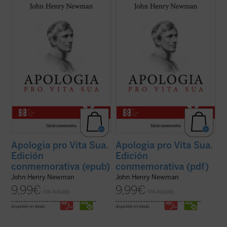
Considerada una obra cumbre de la
Considerada una obra cumbre de la
literatura autobiográfica universal, supuso
literatura autobiográfica universal, supuso
para su autor la anhelada oportunidad de
para su autor la anhelada oportunidad de
defenderse frente a la incomprensión y el
defenderse frente a la incomprensión y el
rechazo que había causado en Inglaterra
rechazo que había causado en Inglaterra
su conversión al catolicismo. La presente ...
su conversión al catolicismo. La presente ...
(ver ficha)
(ver ficha)
Apologia pro Vita Sua.
Apologia pro Vita Sua.
Edición
Edición
conmemorativa (epub)
conmemorativa (pdf)
John Henry Newman
John Henry Newman
9,99
€
9,99
€
IVA incluido
IVA incluido
disponible en ebook:
disponible en ebook: