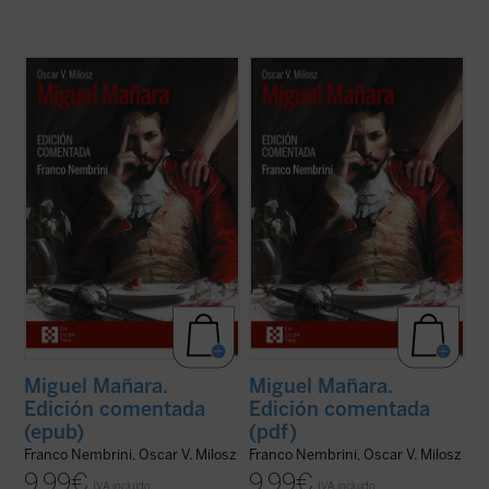
Nembrini, quien bien puede ser a Dante lo
Nembrini, quien bien puede ser a Dante lo
que Harold Bloom a Shakespeare, nos
que Harold Bloom a Shakespeare, nos
introduce en el
Miguel Mañara
de Milosz --
introduce en el
Miguel Mañara
de Milosz --
obra basada en el personaje histórico que
obra basada en el personaje histórico que
inspiró el mito de don Juan-- de forma
inspiró el mito de don Juan-- de forma
apasionada, mostrando cómo en los ...
(ver
apasionada, mostrando cómo en los ...
(ver
ficha)
ficha)
Miguel Mañara.
Miguel Mañara.
Edición comentada
Edición comentada
(epub)
(pdf)
Franco Nembrini, Oscar V. Milosz
Franco Nembrini, Oscar V. Milosz
9,99
€
9,99
€
IVA incluido
IVA incluido