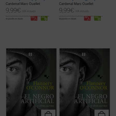
Cardenal Marc Ouellet
Cardenal Marc Ouellet
9,99
€
9,99
€
IVA incluido
IVA incluido
disponible en ebook:
disponible en ebook:
La presente antología recoge ocho cuentos
La presente antología recoge ocho cuentos
representativos y algunos ensayos breves
representativos y algunos ensayos breves
escritos por Flannery O'Connor en
escritos por Flannery O'Connor en
«Andalusia», la finca familiar en la que vivió
«Andalusia», la finca familiar en la que vivió
sus últimos años mientras avanzaba su
sus últimos años mientras avanzaba su
enfermedad degenerativa. Son historias ...
enfermedad degenerativa. Son historias ...
(ver ficha)
(ver ficha)