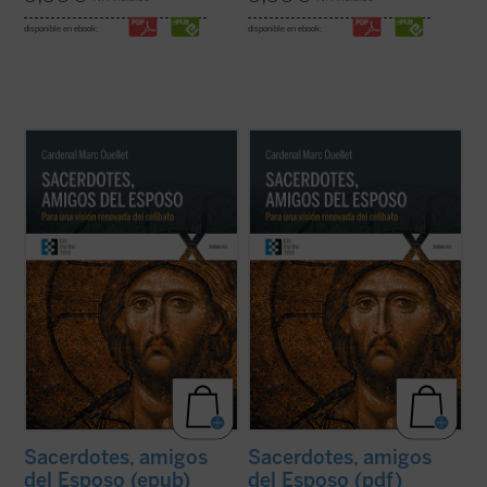
disponible en ebook:
disponible en ebook:
El Prefecto de la Congregación para los
El Prefecto de la Congregación para los
Obispos reflexiona sobre la renovación
Obispos reflexiona sobre la renovación
sacerdotal en unos tiempos en los que «los
sacerdotal en unos tiempos en los que «los
escándalos, las humillaciones y el desgaste
escándalos, las humillaciones y el desgaste
han sumido al clero en un estado de
han sumido al clero en un estado de
vulnerabilidad, si no de desconcierto, ...
(ver
vulnerabilidad, si no de desconcierto, ...
(ver
ficha)
ficha)
Sacerdotes, amigos
Sacerdotes, amigos
del Esposo (epub)
del Esposo (pdf)