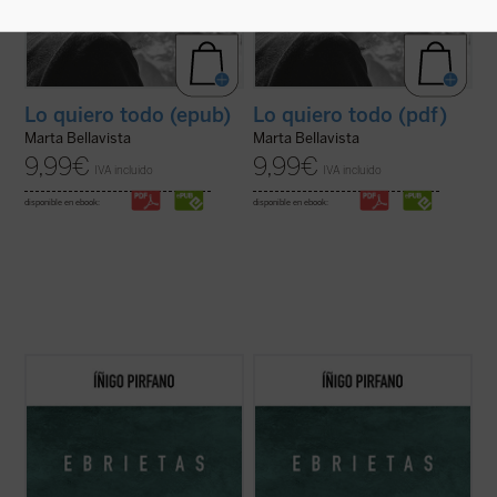
Lo quiero todo (epub)
Lo quiero todo (pdf)
Marta Bellavista
Marta Bellavista
9,99
€
9,99
€
IVA incluido
IVA incluido
disponible en ebook:
disponible en ebook:
Con
Ebrietas
, el director de orquesta y
Con
Ebrietas
, el director de orquesta y
comunicador Íñigo Pirfano, promotor de la
comunicador Íñigo Pirfano, promotor de la
iniciativa
A kiss for all the world
, conduce al
iniciativa
A kiss for all the world
, conduce al
lector, de la mano de algunos de los más
lector, de la mano de algunos de los más
grandes artistas y teóricos del arte de
grandes artistas y teóricos del arte de
todos los tiempos, ...
(ver ficha)
todos los tiempos, ...
(ver ficha)