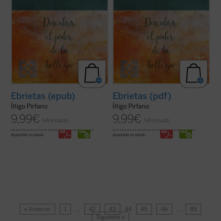
Ebrietas (epub)
Ebrietas (pdf)
Íñigo Pirfano
Íñigo Pirfano
9,99
€
9,99
€
IVA incluido
IVA incluido
disponible en ebook:
disponible en ebook:
« Anterior
1
…
42
43
44
45
46
…
85
Siguiente »