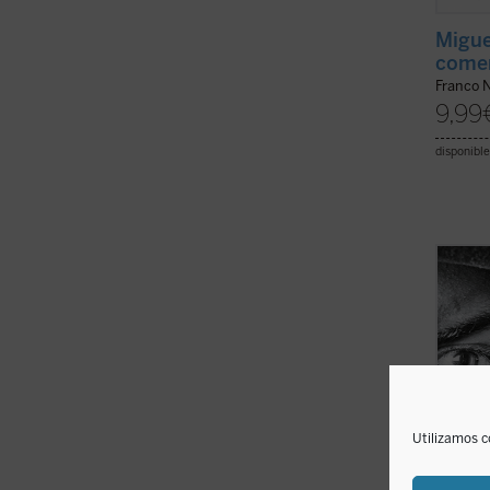
Migue
comen
Franco N
9,99
disponible
La pre
cuento
ensayo
O'Conn
famili
mient
degene
Utilizamos c