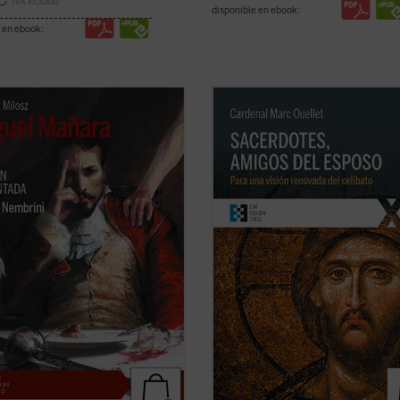
IVA incluido
disponible en ebook:
 en ebook:
ni, quien bien puede ser a Dante
El Prefecto de la Congregación par
 Harold Bloom a Shakespeare, nos
Obispos reflexiona sobre la renova
uce en el
Miguel Mañara
de Milosz
sacerdotal en unos tiempos en los
 basada en el personaje histórico
«los escándalos, las humillaciones y
spiró el mito de don Juan-- de
desgaste han sumido al clero en u
 apasionada, mostrando cómo en
estado de vulnerabilidad, si no de
ver ficha)
desconcierto, ...
(ver ficha)