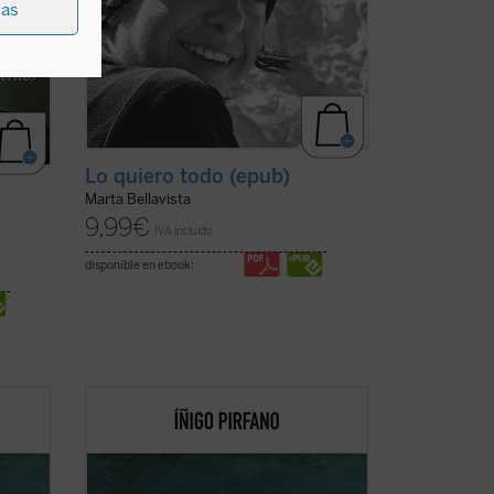
ias
Lo quiero todo (epub)
s
Marta Bellavista
9,99
€
IVA incluido
disponible en ebook:
ta y
Con
Ebrietas
, el director de orquesta y
or de
comunicador Íñigo Pirfano, promotor de
la iniciativa
A kiss for all the world
,
lgunos
conduce al lector, de la mano de algunos