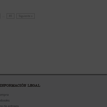
…
85
Siguiente »
 INFORMACIÓN LEGAL
compra
 ebooks
os de entrega