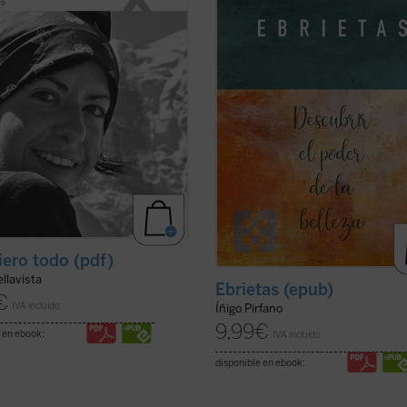
s. Marta afrontará esta
de los más grandes artistas y teóri
stancia como ocasión para vivir
del arte de todos los tiempos, ...
(ve
.
(ver ficha)
ficha)
iero todo (pdf)
llavista
Ebrietas (epub)
€
IVA incluido
Íñigo Pirfano
9,99
€
 en ebook:
IVA incluido
disponible en ebook: