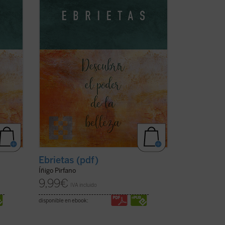
cos
de los más grandes artistas y teóricos
r
del arte de todos los tiempos, ...
(ver
ficha)
Ebrietas (pdf)
Íñigo Pirfano
9,99
€
IVA incluido
disponible en ebook: