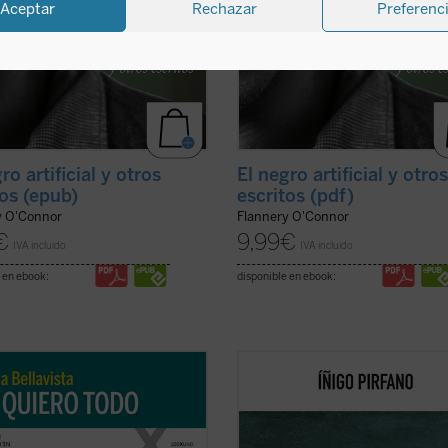
Aceptar
Rechazar
Preferenc
ro artificial y otros
El negro artificial y otro
tos (epub)
escritos (pdf)
y O'Connor
Flannery O'Connor
€
9,99
€
IVA incluido
IVA incluido
 en ebook:
disponible en ebook:
a de Marta, una larga carrera de
Con
Ebrietas
, el director de orques
 veintisiete años, se tornará
comunicador Íñigo Pirfano, promot
ica y lúcida con la reaparición del
la iniciativa
A kiss for all the world
,
e la llevaría a la muerte dos años
conduce al lector, de la mano de a