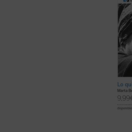
despué
circun
«una ..
Lo qu
Marta Be
9,99
disponible