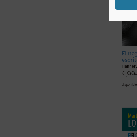
El neg
escri
Flanner
9,99
disponible
La vid
apenas
dramát
mal qu