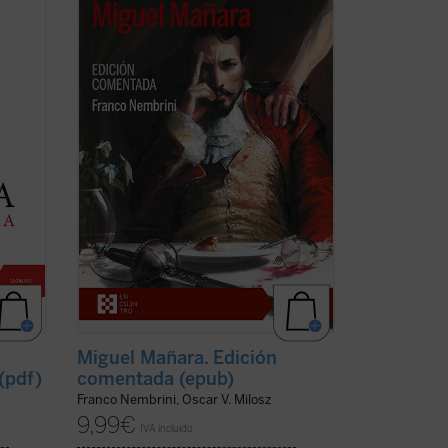
lo que Harold Bloom a Shakespeare, nos
introduce en el
Miguel Mañara
de Milosz
 la
--obra basada en el personaje histórico
bía
que inspiró el mito de don Juan-- de
n al
forma apasionada, mostrando cómo en
a)
los ...
(ver ficha)
Miguel Mañara. Edición
(pdf)
comentada (epub)
Franco Nembrini, Oscar V. Milosz
9,99
€
IVA incluido