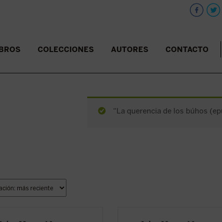
IBROS
COLECCIONES
AUTORES
CONTACTO
“La querencia de los búhos (epu
erada una obra cumbre de la
Considerada una obra cumbre de l