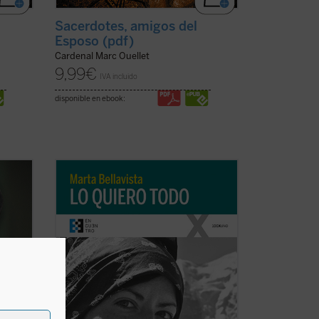
Sacerdotes, amigos del
Esposo (pdf)
Cardenal Marc Ouellet
9,99
€
IVA incluido
disponible en ebook:
La vida de Marta, una larga carrera de
apenas veintisiete años, se tornará
ry
dramática y lúcida con la reaparición del
mal que la llevaría a la muerte dos años
 años
después. Marta afrontará esta
circunstancia como ocasión para vivir
ficha)
«una ...
(ver ficha)