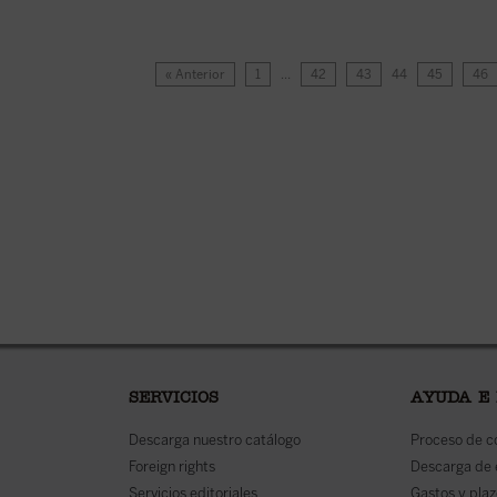
« Anterior
1
…
42
43
44
45
46
SERVICIOS
AYUDA E
Descarga nuestro catálogo
Proceso de 
Foreign rights
Descarga de
Servicios editoriales
Gastos y plaz