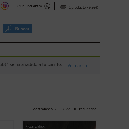
Club Encuentro
1 producto
9,99€
Buscar
b)” se ha añadido a tu carrito.
Ver carrito
Mostrando 517 - 528 de 1015 resultados
a
Nembrini, quien bien puede ser a Dante