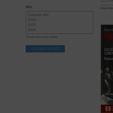
Año
disponible
Nembri
lo que
(Puede seleccionar varias)
introd
--obra
que in
forma
los ...
(