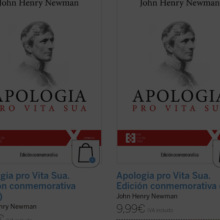
tura autobiográfica universal,
literatura autobiográfica universal,
 para su autor la anhelada
supuso para su autor la anhelada
nidad de defenderse frente a la
oportunidad de defenderse frente a
rensión y el rechazo que había
incomprensión y el rechazo que ha
o en Inglaterra su conversión al
causado en Inglaterra su conversió
cismo. La presente ...
(ver ficha)
catolicismo. La presente ...
(ver fich
gia pro Vita Sua.
Apologia pro Vita Sua.
ón conmemorativa
Edición conmemorativa 
)
John Henry Newman
9,99
€
enry Newman
IVA incluido
€