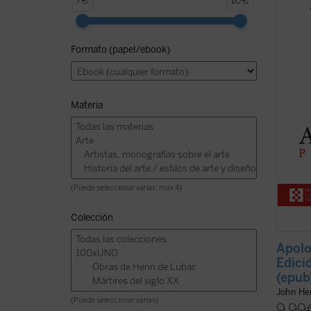
7€
10€
litera
supuso
oportu
Formato (papel/ebook)
incomp
causad
catoli
Materia
(Puede seleccionar varias: máx 4)
Colección
Apolo
Edici
(epub
John H
(Puede seleccionar varias)
9,99