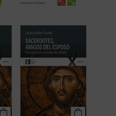
disponible en ebook:
a los
El Prefecto de la Congregación para los
ción
Obispos reflexiona sobre la renovación
 que
sacerdotal en unos tiempos en los que
 el
«los escándalos, las humillaciones y el
n
desgaste han sumido al clero en un
estado de vulnerabilidad, si no de
desconcierto, ...
(ver ficha)