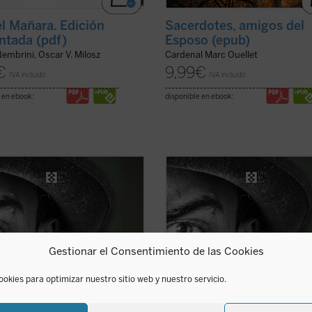
l Mañara. Edición
Sacerdotes, amigos del
tada (pdf)
Esposo (epub)
embrini, Oscar V. Milosz
Cardenal Marc Ouellet
€
9,99
€
IVA incluido
IVA incluido
 en ebook:
disponible en ebook:
sente antología recoge ocho
La presente antología recoge ocho
s representativos y algunos
cuentos representativos y algunos
s breves escritos por Flannery
ensayos breves escritos por Flanne
or en «Andalusia», la finca
O'Connor en «Andalusia», la finca
ar en la que vivió sus últimos años
familiar en la que vivió sus últimos
ras avanzaba su enfermedad
mientras avanzaba su enfermedad
Gestionar el Consentimiento de las Cookies
rativa. Son historias ...
(ver ficha)
degenerativa. Son historias ...
(ver 
ookies para optimizar nuestro sitio web y nuestro servicio.