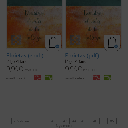
Ebrietas (epub)
Ebrietas (pdf)
Íñigo Pirfano
Íñigo Pirfano
9,99
€
9,99
€
IVA incluido
IVA incluido
disponible en ebook:
disponible en ebook:
« Anterior
1
…
42
43
44
45
46
…
85
Siguiente »