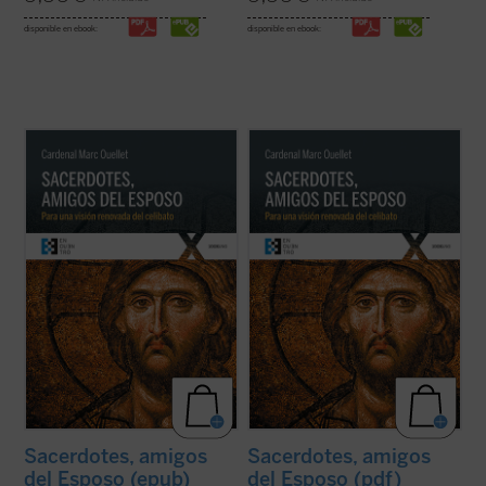
disponible en ebook:
disponible en ebook:
El Prefecto de la Congregación para los
El Prefecto de la Congregación para los
Obispos reflexiona sobre la renovación
Obispos reflexiona sobre la renovación
sacerdotal en unos tiempos en los que «los
sacerdotal en unos tiempos en los que «los
escándalos, las humillaciones y el desgaste
escándalos, las humillaciones y el desgaste
han sumido al clero en un estado de
han sumido al clero en un estado de
vulnerabilidad, si no de desconcierto, ...
(ver
vulnerabilidad, si no de desconcierto, ...
(ver
ficha)
ficha)
Sacerdotes, amigos
Sacerdotes, amigos
del Esposo (epub)
del Esposo (pdf)