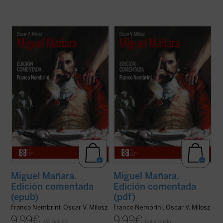
Nembrini, quien bien puede ser a Dante lo
Nembrini, quien bien puede ser a Dante lo
que Harold Bloom a Shakespeare, nos
que Harold Bloom a Shakespeare, nos
introduce en el
Miguel Mañara
de Milosz --
introduce en el
Miguel Mañara
de Milosz --
obra basada en el personaje histórico que
obra basada en el personaje histórico que
inspiró el mito de don Juan-- de forma
inspiró el mito de don Juan-- de forma
apasionada, mostrando cómo en los ...
(ver
apasionada, mostrando cómo en los ...
(ver
ficha)
ficha)
Miguel Mañara.
Miguel Mañara.
Edición comentada
Edición comentada
(epub)
(pdf)
Franco Nembrini, Oscar V. Milosz
Franco Nembrini, Oscar V. Milosz
9,99
€
9,99
€
IVA incluido
IVA incluido