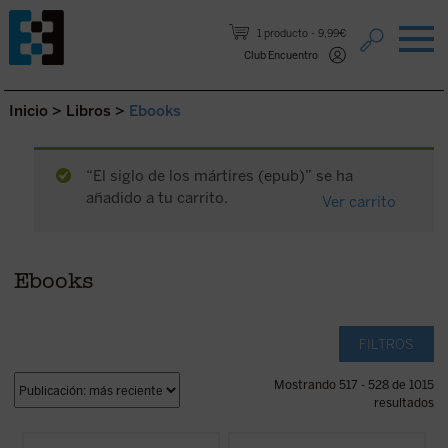
Saltar al contenido.
1 producto
9,99€
Club Encuentro
Inicio
>
Libros
>
Ebooks
“El siglo de los mártires (epub)” se ha
añadido a tu carrito.
Ver carrito
Ebooks
FILTROS
Mostrando 517 - 528 de 1015
resultados