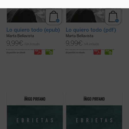
Lo quiero todo (epub)
Lo quiero todo (pdf)
Marta Bellavista
Marta Bellavista
9,99
€
9,99
€
IVA incluido
IVA incluido
disponible en ebook:
disponible en ebook:
Con
Ebrietas
, el director de orquesta y
Con
Ebrietas
, el director de orquesta y
comunicador Íñigo Pirfano, promotor de la
comunicador Íñigo Pirfano, promotor de la
iniciativa
A kiss for all the world
, conduce al
iniciativa
A kiss for all the world
, conduce al
lector, de la mano de algunos de los más
lector, de la mano de algunos de los más
grandes artistas y teóricos del arte de
grandes artistas y teóricos del arte de
todos los tiempos, ...
(ver ficha)
todos los tiempos, ...
(ver ficha)