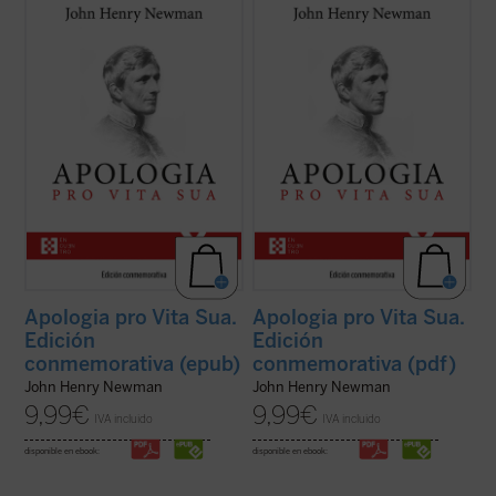
Considerada una obra cumbre de la
Considerada una obra cumbre de la
literatura autobiográfica universal, supuso
literatura autobiográfica universal, supuso
para su autor la anhelada oportunidad de
para su autor la anhelada oportunidad de
defenderse frente a la incomprensión y el
defenderse frente a la incomprensión y el
rechazo que había causado en Inglaterra
rechazo que había causado en Inglaterra
su conversión al catolicismo. La presente ...
su conversión al catolicismo. La presente ...
(ver ficha)
(ver ficha)
Apologia pro Vita Sua.
Apologia pro Vita Sua.
Edición
Edición
conmemorativa (epub)
conmemorativa (pdf)
John Henry Newman
John Henry Newman
9,99
€
9,99
€
IVA incluido
IVA incluido
disponible en ebook:
disponible en ebook: