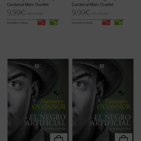
Cardenal Marc Ouellet
Cardenal Marc Ouellet
9,99
€
9,99
€
IVA incluido
IVA incluido
disponible en ebook:
disponible en ebook:
La presente antología recoge ocho cuentos
La presente antología recoge ocho cuentos
representativos y algunos ensayos breves
representativos y algunos ensayos breves
escritos por Flannery O'Connor en
escritos por Flannery O'Connor en
«Andalusia», la finca familiar en la que vivió
«Andalusia», la finca familiar en la que vivió
sus últimos años mientras avanzaba su
sus últimos años mientras avanzaba su
enfermedad degenerativa. Son historias ...
enfermedad degenerativa. Son historias ...
(ver ficha)
(ver ficha)