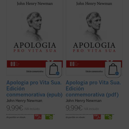
Considerada una obra cumbre de la
Considerada una obra cumbre de la
literatura autobiográfica universal, supuso
literatura autobiográfica universal, supuso
para su autor la anhelada oportunidad de
para su autor la anhelada oportunidad de
defenderse frente a la incomprensión y el
defenderse frente a la incomprensión y el
rechazo que había causado en Inglaterra
rechazo que había causado en Inglaterra
su conversión al catolicismo. La presente ...
su conversión al catolicismo. La presente ...
(ver ficha)
(ver ficha)
Apologia pro Vita Sua.
Apologia pro Vita Sua.
Edición
Edición
conmemorativa (epub)
conmemorativa (pdf)
John Henry Newman
John Henry Newman
9,99
€
9,99
€
IVA incluido
IVA incluido
disponible en ebook:
disponible en ebook: