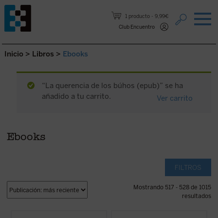
Saltar al contenido.
1 producto
9,99€
Club Encuentro
Inicio
>
Libros
>
Ebooks
“La querencia de los búhos (epub)” se ha
añadido a tu carrito.
Ver carrito
Ebooks
FILTROS
Mostrando 517 - 528 de 1015
resultados