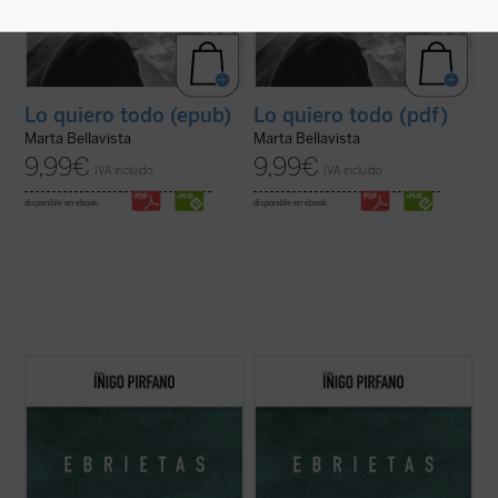
Lo quiero todo (epub)
Lo quiero todo (pdf)
Marta Bellavista
Marta Bellavista
9,99
€
9,99
€
IVA incluido
IVA incluido
disponible en ebook:
disponible en ebook:
Con
Ebrietas
, el director de orquesta y
Con
Ebrietas
, el director de orquesta y
comunicador Íñigo Pirfano, promotor de la
comunicador Íñigo Pirfano, promotor de la
iniciativa
A kiss for all the world
, conduce al
iniciativa
A kiss for all the world
, conduce al
lector, de la mano de algunos de los más
lector, de la mano de algunos de los más
grandes artistas y teóricos del arte de
grandes artistas y teóricos del arte de
todos los tiempos, ...
(ver ficha)
todos los tiempos, ...
(ver ficha)