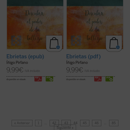
Ebrietas (epub)
Ebrietas (pdf)
Íñigo Pirfano
Íñigo Pirfano
9,99
€
9,99
€
IVA incluido
IVA incluido
disponible en ebook:
disponible en ebook:
« Anterior
1
…
42
43
44
45
46
…
85
Siguiente »