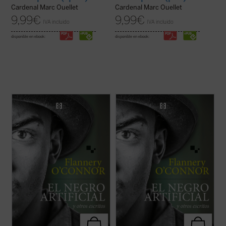
Cardenal Marc Ouellet
Cardenal Marc Ouellet
9,99
€
9,99
€
IVA incluido
IVA incluido
disponible en ebook:
disponible en ebook:
La presente antología recoge ocho cuentos
La presente antología recoge ocho cuentos
representativos y algunos ensayos breves
representativos y algunos ensayos breves
escritos por Flannery O'Connor en
escritos por Flannery O'Connor en
«Andalusia», la finca familiar en la que vivió
«Andalusia», la finca familiar en la que vivió
sus últimos años mientras avanzaba su
sus últimos años mientras avanzaba su
enfermedad degenerativa. Son historias ...
enfermedad degenerativa. Son historias ...
(ver ficha)
(ver ficha)