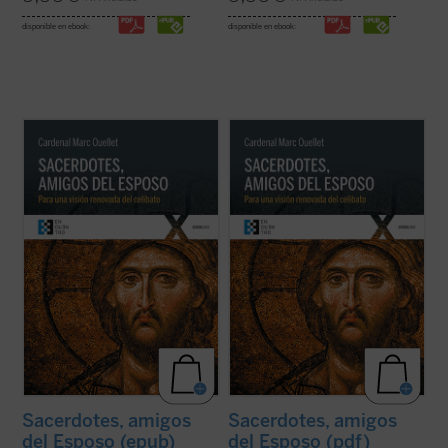
disponible en ebook:
disponible en ebook:
El Prefecto de la Congregación para los
El Prefecto de la Congregación para los
Obispos reflexiona sobre la renovación
Obispos reflexiona sobre la renovación
sacerdotal en unos tiempos en los que «los
sacerdotal en unos tiempos en los que «los
escándalos, las humillaciones y el desgaste
escándalos, las humillaciones y el desgaste
han sumido al clero en un estado de
han sumido al clero en un estado de
vulnerabilidad, si no de desconcierto, ...
(ver
vulnerabilidad, si no de desconcierto, ...
(ver
ficha)
ficha)
Sacerdotes, amigos
Sacerdotes, amigos
del Esposo (epub)
del Esposo (pdf)