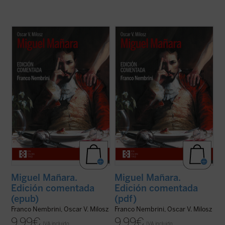
Nembrini, quien bien puede ser a Dante lo
Nembrini, quien bien puede ser a Dante lo
que Harold Bloom a Shakespeare, nos
que Harold Bloom a Shakespeare, nos
introduce en el
Miguel Mañara
de Milosz --
introduce en el
Miguel Mañara
de Milosz --
obra basada en el personaje histórico que
obra basada en el personaje histórico que
inspiró el mito de don Juan-- de forma
inspiró el mito de don Juan-- de forma
apasionada, mostrando cómo en los ...
(ver
apasionada, mostrando cómo en los ...
(ver
ficha)
ficha)
Miguel Mañara.
Miguel Mañara.
Edición comentada
Edición comentada
(epub)
(pdf)
Franco Nembrini, Oscar V. Milosz
Franco Nembrini, Oscar V. Milosz
9,99
€
9,99
€
IVA incluido
IVA incluido