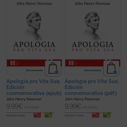
Considerada una obra cumbre de la
Considerada una obra cumbre de la
literatura autobiográfica universal, supuso
literatura autobiográfica universal, supuso
para su autor la anhelada oportunidad de
para su autor la anhelada oportunidad de
defenderse frente a la incomprensión y el
defenderse frente a la incomprensión y el
rechazo que había causado en Inglaterra
rechazo que había causado en Inglaterra
su conversión al catolicismo. La presente ...
su conversión al catolicismo. La presente ...
(ver ficha)
(ver ficha)
Apologia pro Vita Sua.
Apologia pro Vita Sua.
Edición
Edición
conmemorativa (epub)
conmemorativa (pdf)
John Henry Newman
John Henry Newman
9,99
€
9,99
€
IVA incluido
IVA incluido
disponible en ebook:
disponible en ebook: