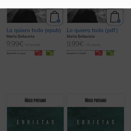
Lo quiero todo (epub)
Lo quiero todo (pdf)
Marta Bellavista
Marta Bellavista
9,99
€
9,99
€
IVA incluido
IVA incluido
disponible en ebook:
disponible en ebook:
Con
Ebrietas
, el director de orquesta y
Con
Ebrietas
, el director de orquesta y
comunicador Íñigo Pirfano, promotor de la
comunicador Íñigo Pirfano, promotor de la
iniciativa
A kiss for all the world
, conduce al
iniciativa
A kiss for all the world
, conduce al
lector, de la mano de algunos de los más
lector, de la mano de algunos de los más
grandes artistas y teóricos del arte de
grandes artistas y teóricos del arte de
todos los tiempos, ...
(ver ficha)
todos los tiempos, ...
(ver ficha)