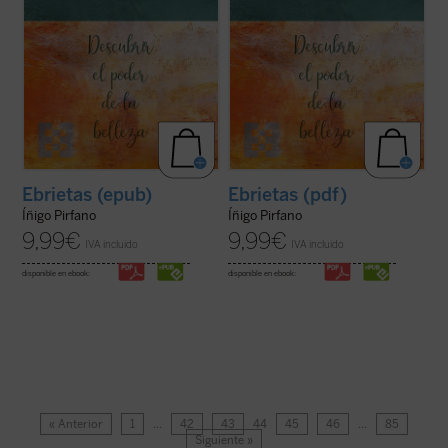
Ebrietas (epub)
Ebrietas (pdf)
Íñigo Pirfano
Íñigo Pirfano
9,99
€
9,99
€
IVA incluido
IVA incluido
disponible en ebook:
disponible en ebook:
« Anterior
1
…
42
43
44
45
46
…
85
Siguiente »