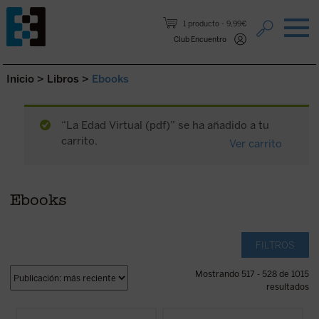
Saltar al contenido.
1 producto
9,99€
Club Encuentro
Inicio
>
Libros
>
Ebooks
“La Edad Virtual (pdf)” se ha añadido a tu
carrito.
Ver carrito
Ebooks
FILTROS
Mostrando 517 - 528 de 1015
resultados