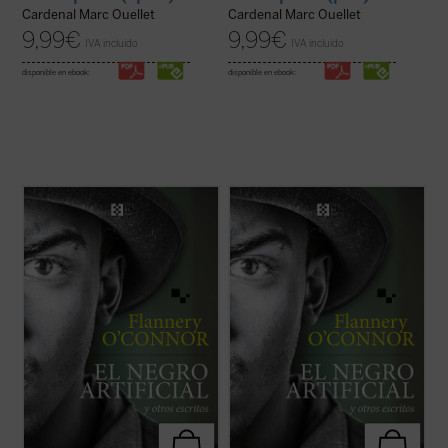
Cardenal Marc Ouellet
Cardenal Marc Ouellet
9,99
€
9,99
€
IVA incluido
IVA incluido
disponible en ebook:
disponible en ebook:
La presente antología recoge ocho cuentos
La presente antología recoge ocho cuentos
representativos y algunos ensayos breves
representativos y algunos ensayos breves
escritos por Flannery O'Connor en
escritos por Flannery O'Connor en
«Andalusia», la finca familiar en la que vivió
«Andalusia», la finca familiar en la que vivió
sus últimos años mientras avanzaba su
sus últimos años mientras avanzaba su
enfermedad degenerativa. Son historias ...
enfermedad degenerativa. Son historias ...
(ver ficha)
(ver ficha)