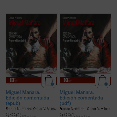
Nembrini, quien bien puede ser a Dante lo
Nembrini, quien bien puede ser a Dante lo
que Harold Bloom a Shakespeare, nos
que Harold Bloom a Shakespeare, nos
introduce en el
Miguel Mañara
de Milosz --
introduce en el
Miguel Mañara
de Milosz --
obra basada en el personaje histórico que
obra basada en el personaje histórico que
inspiró el mito de don Juan-- de forma
inspiró el mito de don Juan-- de forma
apasionada, mostrando cómo en los ...
(ver
apasionada, mostrando cómo en los ...
(ver
ficha)
ficha)
Miguel Mañara.
Miguel Mañara.
Edición comentada
Edición comentada
(epub)
(pdf)
Franco Nembrini, Oscar V. Milosz
Franco Nembrini, Oscar V. Milosz
9,99
€
9,99
€
IVA incluido
IVA incluido