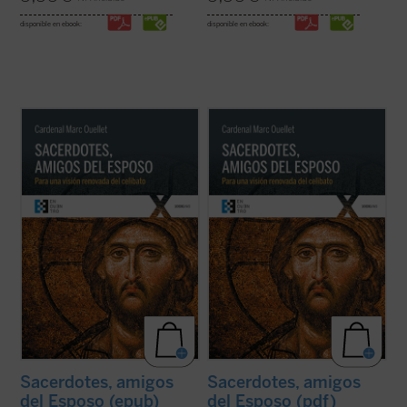
disponible en ebook:
disponible en ebook:
El Prefecto de la Congregación para los
El Prefecto de la Congregación para los
Obispos reflexiona sobre la renovación
Obispos reflexiona sobre la renovación
sacerdotal en unos tiempos en los que «los
sacerdotal en unos tiempos en los que «los
escándalos, las humillaciones y el desgaste
escándalos, las humillaciones y el desgaste
han sumido al clero en un estado de
han sumido al clero en un estado de
vulnerabilidad, si no de desconcierto, ...
(ver
vulnerabilidad, si no de desconcierto, ...
(ver
ficha)
ficha)
Sacerdotes, amigos
Sacerdotes, amigos
del Esposo (epub)
del Esposo (pdf)