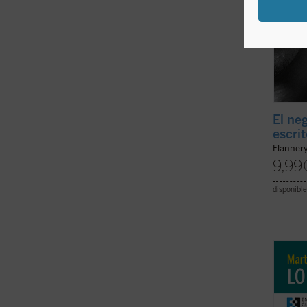
El neg
escri
Flanner
9,99
disponible
La vid
apenas
dramát
mal qu