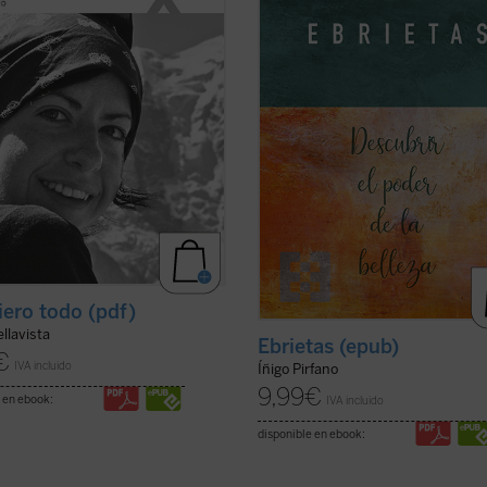
s. Marta afrontará esta
de los más grandes artistas y teóri
stancia como ocasión para vivir
del arte de todos los tiempos, ...
(ve
.
(ver ficha)
ficha)
iero todo (pdf)
llavista
Ebrietas (epub)
€
IVA incluido
Íñigo Pirfano
9,99
€
 en ebook:
IVA incluido
disponible en ebook: