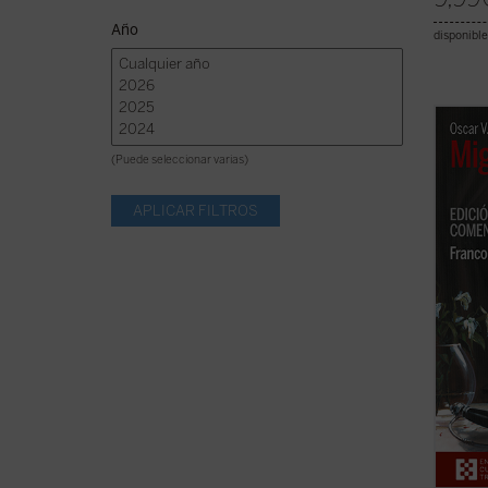
Año
disponible
Nembri
lo que
(Puede seleccionar varias)
introd
--obra
que in
forma
los ...
(