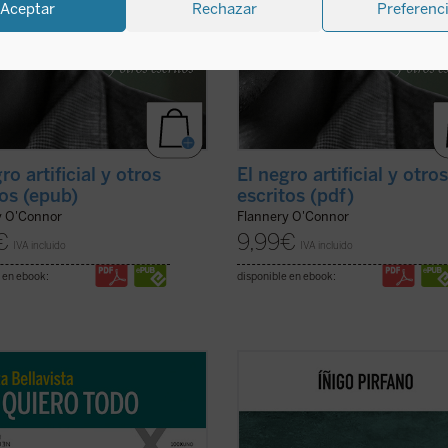
Aceptar
Rechazar
Preferenc
ro artificial y otros
El negro artificial y otro
tos (epub)
escritos (pdf)
y O'Connor
Flannery O'Connor
€
9,99
€
IVA incluido
IVA incluido
 en ebook:
disponible en ebook:
a de Marta, una larga carrera de
Con
Ebrietas
, el director de orques
 veintisiete años, se tornará
comunicador Íñigo Pirfano, promot
ica y lúcida con la reaparición del
la iniciativa
A kiss for all the world
,
e la llevaría a la muerte dos años
conduce al lector, de la mano de a