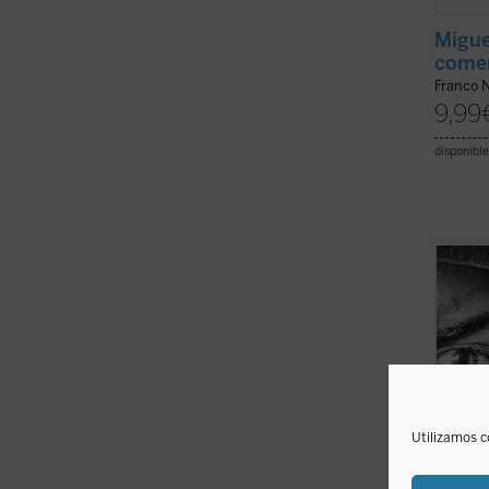
Migue
comen
Franco N
9,99
disponible
La pre
cuento
ensayo
O'Conn
famili
mient
degene
Utilizamos c