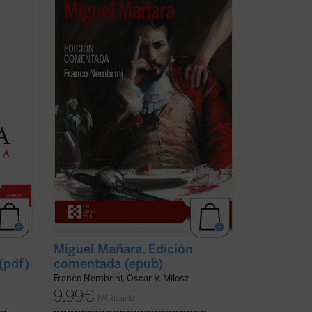
lo que Harold Bloom a Shakespeare, nos
introduce en el
Miguel Mañara
de Milosz
 la
--obra basada en el personaje histórico
bía
que inspiró el mito de don Juan-- de
n al
forma apasionada, mostrando cómo en
a)
los ...
(ver ficha)
Miguel Mañara. Edición
(pdf)
comentada (epub)
Franco Nembrini, Oscar V. Milosz
9,99
€
IVA incluido