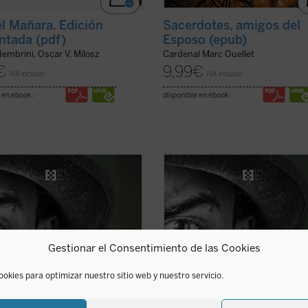
l Mañara. Edición
Sacerdotes, amigos del
tada (pdf)
Esposo (epub)
embrini, Oscar V. Milosz
Cardenal Marc Ouellet
€
9,99
€
IVA incluido
IVA incluido
 en ebook:
disponible en ebook:
sente antología recoge ocho
La presente antología recoge ocho
s representativos y algunos
cuentos representativos y algunos
s breves escritos por Flannery
ensayos breves escritos por Flanne
or en «Andalusia», la finca
O'Connor en «Andalusia», la finca
ar en la que vivió sus últimos años
familiar en la que vivió sus últimos
ras avanzaba su enfermedad
mientras avanzaba su enfermedad
Gestionar el Consentimiento de las Cookies
rativa. Son historias ...
(ver ficha)
degenerativa. Son historias ...
(ver 
ookies para optimizar nuestro sitio web y nuestro servicio.