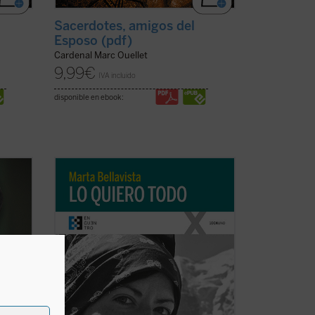
Sacerdotes, amigos del
Esposo (pdf)
Cardenal Marc Ouellet
9,99
€
IVA incluido
disponible en ebook:
La vida de Marta, una larga carrera de
apenas veintisiete años, se tornará
ry
dramática y lúcida con la reaparición del
mal que la llevaría a la muerte dos años
 años
después. Marta afrontará esta
circunstancia como ocasión para vivir
ficha)
«una ...
(ver ficha)