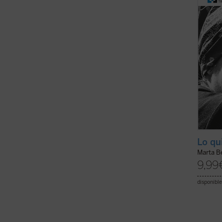
despué
circun
«una ..
Lo qu
Marta Be
9,99
disponible