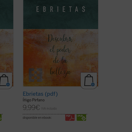
cos
de los más grandes artistas y teóricos
r
del arte de todos los tiempos, ...
(ver
ficha)
Ebrietas (pdf)
Íñigo Pirfano
9,99
€
IVA incluido
disponible en ebook: