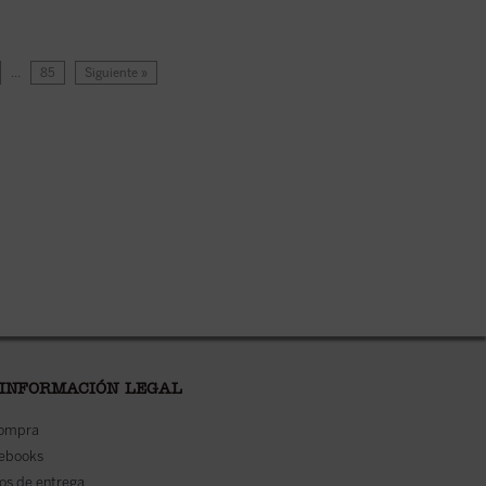
…
85
Siguiente »
 INFORMACIÓN LEGAL
compra
 ebooks
os de entrega