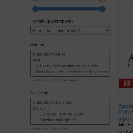
7€
10€
litera
supuso
oportu
Formato (papel/ebook)
incomp
causad
catoli
Materia
(Puede seleccionar varias: máx 4)
Colección
Apolo
Edici
(epub
John H
(Puede seleccionar varias)
9,99