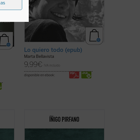
ias
Lo quiero todo (epub)
s
Marta Bellavista
9,99
€
IVA incluido
disponible en ebook:
ta y
Con
Ebrietas
, el director de orquesta y
or de
comunicador Íñigo Pirfano, promotor de
la iniciativa
A kiss for all the world
,
lgunos
conduce al lector, de la mano de algunos