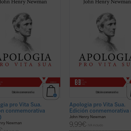
tura autobiográfica universal,
literatura autobiográfica universal,
 para su autor la anhelada
supuso para su autor la anhelada
nidad de defenderse frente a la
oportunidad de defenderse frente a
rensión y el rechazo que había
incomprensión y el rechazo que ha
o en Inglaterra su conversión al
causado en Inglaterra su conversió
cismo. La presente ...
(ver ficha)
catolicismo. La presente ...
(ver fich
gia pro Vita Sua.
Apologia pro Vita Sua.
ón conmemorativa
Edición conmemorativa 
)
John Henry Newman
9,99
€
enry Newman
IVA incluido
€