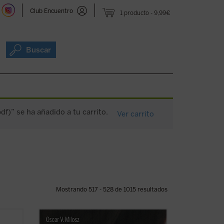
Club Encuentro
1 producto
9,99€
Buscar
pdf)” se ha añadido a tu carrito.
Ver carrito
Mostrando 517 - 528 de 1015 resultados
a
Nembrini, quien bien puede ser a Dante