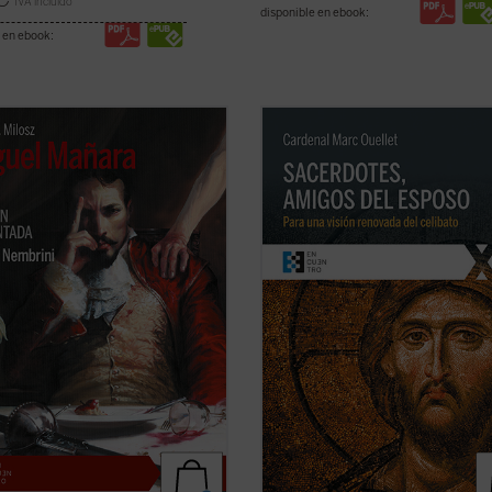
IVA incluido
disponible en ebook:
 en ebook:
ni, quien bien puede ser a Dante
El Prefecto de la Congregación par
 Harold Bloom a Shakespeare, nos
Obispos reflexiona sobre la renova
uce en el
Miguel Mañara
de Milosz
sacerdotal en unos tiempos en los
 basada en el personaje histórico
«los escándalos, las humillaciones y
spiró el mito de don Juan-- de
desgaste han sumido al clero en u
 apasionada, mostrando cómo en
estado de vulnerabilidad, si no de
ver ficha)
desconcierto, ...
(ver ficha)