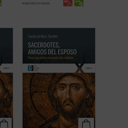
disponible en ebook:
a los
El Prefecto de la Congregación para los
ción
Obispos reflexiona sobre la renovación
 que
sacerdotal en unos tiempos en los que
 el
«los escándalos, las humillaciones y el
n
desgaste han sumido al clero en un
estado de vulnerabilidad, si no de
desconcierto, ...
(ver ficha)