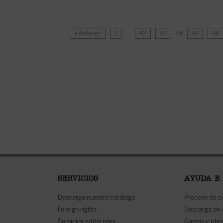
« Anterior
1
…
42
43
44
45
46
SERVICIOS
AYUDA E
Descarga nuestro catálogo
Proceso de 
Foreign rights
Descarga de
Servicios editoriales
Gastos y plaz