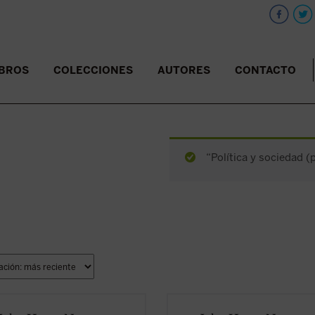
IBROS
COLECCIONES
AUTORES
CONTACTO
“Política y sociedad (
erada una obra cumbre de la
Considerada una obra cumbre de l