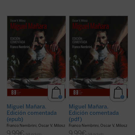
Nembrini, quien bien puede ser a Dante lo
Nembrini, quien bien puede ser a Dante lo
que Harold Bloom a Shakespeare, nos
que Harold Bloom a Shakespeare, nos
introduce en el
Miguel Mañara
de Milosz --
introduce en el
Miguel Mañara
de Milosz --
obra basada en el personaje histórico que
obra basada en el personaje histórico que
inspiró el mito de don Juan-- de forma
inspiró el mito de don Juan-- de forma
apasionada, mostrando cómo en los ...
(ver
apasionada, mostrando cómo en los ...
(ver
ficha)
ficha)
Miguel Mañara.
Miguel Mañara.
Edición comentada
Edición comentada
(epub)
(pdf)
Franco Nembrini, Oscar V. Milosz
Franco Nembrini, Oscar V. Milosz
9,99
€
9,99
€
IVA incluido
IVA incluido