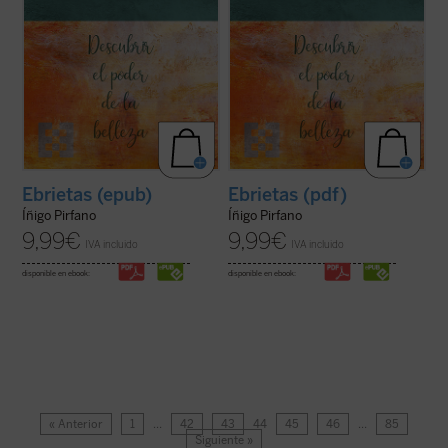
Ebrietas (epub)
Ebrietas (pdf)
Íñigo Pirfano
Íñigo Pirfano
9,99
€
9,99
€
IVA incluido
IVA incluido
disponible en ebook:
disponible en ebook:
« Anterior
1
…
42
43
44
45
46
…
85
Siguiente »