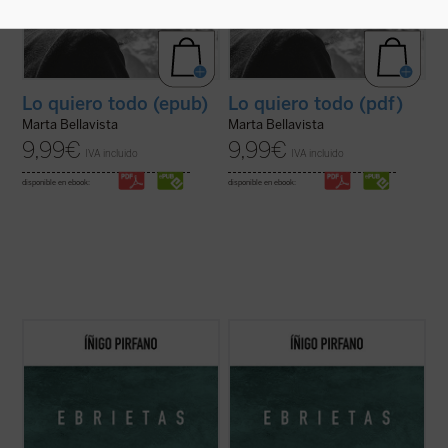
Lo quiero todo (epub)
Lo quiero todo (pdf)
Marta Bellavista
Marta Bellavista
9,99
€
9,99
€
IVA incluido
IVA incluido
disponible en ebook:
disponible en ebook:
Con
Ebrietas
, el director de orquesta y
Con
Ebrietas
, el director de orquesta y
comunicador Íñigo Pirfano, promotor de la
comunicador Íñigo Pirfano, promotor de la
iniciativa
A kiss for all the world
, conduce al
iniciativa
A kiss for all the world
, conduce al
lector, de la mano de algunos de los más
lector, de la mano de algunos de los más
grandes artistas y teóricos del arte de
grandes artistas y teóricos del arte de
todos los tiempos, ...
(ver ficha)
todos los tiempos, ...
(ver ficha)