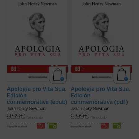
Considerada una obra cumbre de la
Considerada una obra cumbre de la
literatura autobiográfica universal, supuso
literatura autobiográfica universal, supuso
para su autor la anhelada oportunidad de
para su autor la anhelada oportunidad de
defenderse frente a la incomprensión y el
defenderse frente a la incomprensión y el
rechazo que había causado en Inglaterra
rechazo que había causado en Inglaterra
su conversión al catolicismo. La presente ...
su conversión al catolicismo. La presente ...
(ver ficha)
(ver ficha)
Apologia pro Vita Sua.
Apologia pro Vita Sua.
Edición
Edición
conmemorativa (epub)
conmemorativa (pdf)
John Henry Newman
John Henry Newman
9,99
€
9,99
€
IVA incluido
IVA incluido
disponible en ebook:
disponible en ebook: