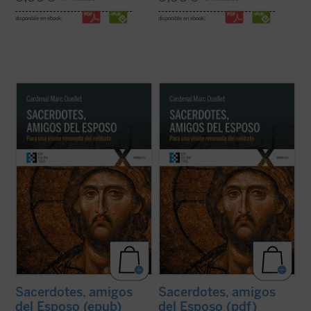
disponible en ebook:
disponible en ebook:
El Prefecto de la Congregación para los
El Prefecto de la Congregación para los
Obispos reflexiona sobre la renovación
Obispos reflexiona sobre la renovación
sacerdotal en unos tiempos en los que «los
sacerdotal en unos tiempos en los que «los
escándalos, las humillaciones y el desgaste
escándalos, las humillaciones y el desgaste
han sumido al clero en un estado de
han sumido al clero en un estado de
vulnerabilidad, si no de desconcierto, ...
(ver
vulnerabilidad, si no de desconcierto, ...
(ver
ficha)
ficha)
Sacerdotes, amigos
Sacerdotes, amigos
del Esposo (epub)
del Esposo (pdf)