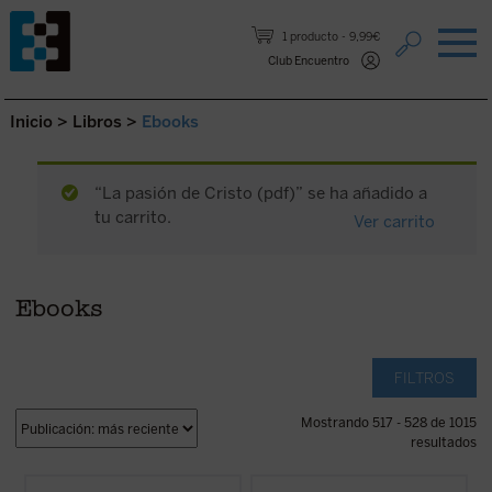
Saltar al contenido.
1 producto
9,99€
Club Encuentro
Inicio
>
Libros
>
Ebooks
“La pasión de Cristo (pdf)” se ha añadido a
tu carrito.
Ver carrito
Ebooks
FILTROS
Mostrando 517 - 528 de 1015
resultados