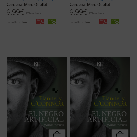
Cardenal Marc Ouellet
Cardenal Marc Ouellet
9,99
€
9,99
€
IVA incluido
IVA incluido
disponible en ebook:
disponible en ebook:
La presente antología recoge ocho cuentos
La presente antología recoge ocho cuentos
representativos y algunos ensayos breves
representativos y algunos ensayos breves
escritos por Flannery O'Connor en
escritos por Flannery O'Connor en
«Andalusia», la finca familiar en la que vivió
«Andalusia», la finca familiar en la que vivió
sus últimos años mientras avanzaba su
sus últimos años mientras avanzaba su
enfermedad degenerativa. Son historias ...
enfermedad degenerativa. Son historias ...
(ver ficha)
(ver ficha)