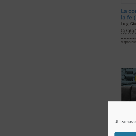
La co
la fe 
Luigi Gi
9,99
disponible
El pre
selecc
sobre 
Leopol
partes
interv
primera
Utilizamos c