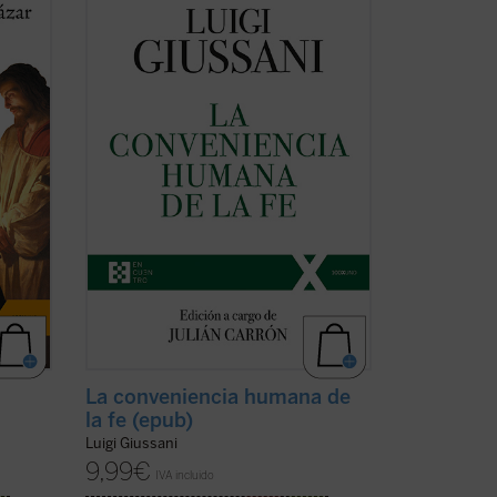
libro
de don Luigi Giussani en los Ejercicios
 un
espirituales de la Fraternidad de
nismo
Comunión y Liberación celebrados entre
a
1985 y 1987 y los diálogos que éstas
(ver
suscitaron.
En sus páginas se lanza un ...
(ver ficha)
La conveniencia humana de
la fe (epub)
Luigi Giussani
9,99
€
IVA incluido