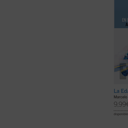
radica
mirada
provoca
La Ed
Marcelo
9,99
disponible