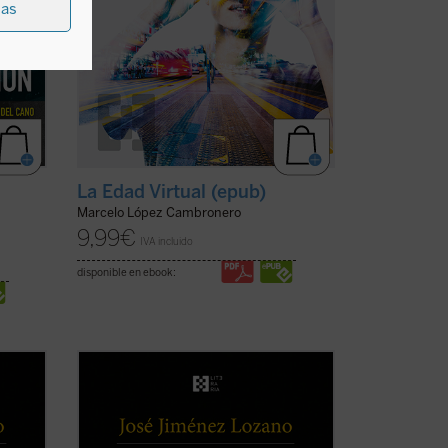
ias
La Edad Virtual (epub)
Marcelo López Cambronero
9,99
€
IVA incluido
disponible en ebook:
as,
Este libro recoge veintiocho historias,
an el
casi todas inéditas, que nos desvelan el
 y
universo del autor, cuyos recuerdos y
latos
vivencias son transformados en relatos