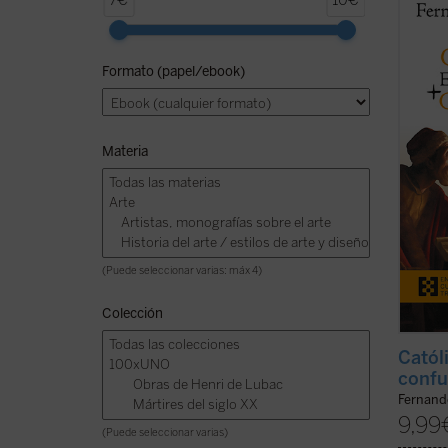
7€
10€
en tie
de Fer
manifi
Formato (papel/ebook)
de tra
referen
ficha)
Materia
(Puede seleccionar varias: máx 4)
Colección
Catól
confu
Fernand
9,99
(Puede seleccionar varias)