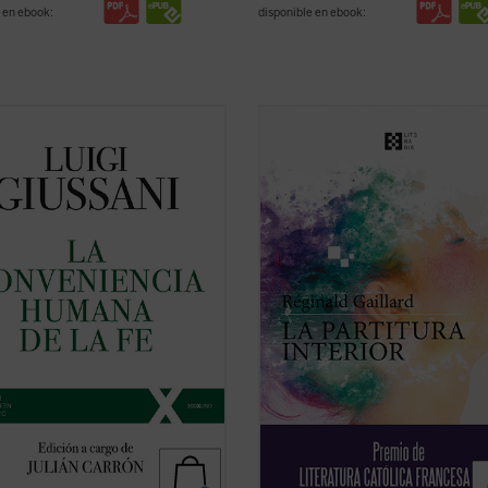
 en ebook:
disponible en ebook:
sente volumen recoge las lecciones
En esta primera novela del poeta
 Luigi Giussani en los Ejercicios
francés, las historias de vida de
tuales de la Fraternidad de
Charlotte, «la loca del pueblo», y J
ón y Liberación celebrados entre
músico holandés quien huye de un
 1987 y los diálogos que éstas
perdido, tienen en común una bús
aron.
espiritual de trascendiencia y belle
 páginas se lanza un ...
(ver ficha)
una relación ...
(ver ficha)