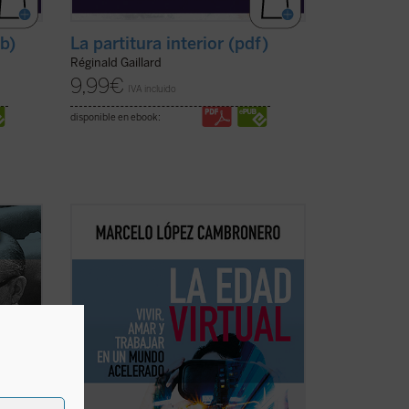
ub)
La partitura interior (pdf)
Réginald Gaillard
9,99
€
IVA incluido
disponible en ebook:
uidada
Este libro intenta mostrar que la
encias
confusión reinante no está causada por
este cambio tecnológico acelerado sino
n dos
que, más bien, sucedería al revés: una
radical transformación de nuestra
en la
mirada sobre la realidad habría
provocado el inicio de ...
(ver ficha)