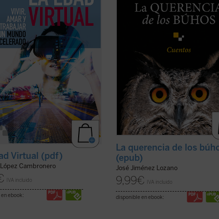
l transformación de nuestra
que nos sitúan ante aquellos insta
 sobre la realidad habría
de la vida que la hacen más verdader
do el inicio de ...
(ver ficha)
(ver ficha)
La querencia de los búh
ad Virtual (pdf)
(epub)
 López Cambronero
José Jiménez Lozano
€
9,99
€
IVA incluido
IVA incluido
 en ebook:
disponible en ebook: