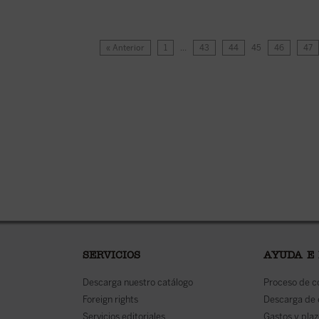
« Anterior
1
…
43
44
45
46
47
SERVICIOS
AYUDA E
Descarga nuestro catálogo
Proceso de 
Foreign rights
Descarga de
Servicios editoriales
Gastos y plaz