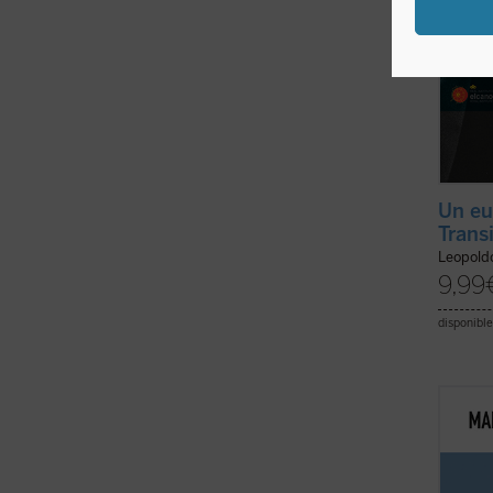
Un eu
Trans
Leopold
9,99
disponible
Este l
confus
este c
que, m