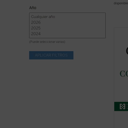
disponible
Año
El pre
de don
(Puede seleccionar varias)
espiri
Comuni
1985 y
suscit
En sus