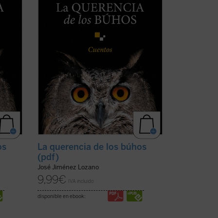
ntes
que nos sitúan ante aquellos instantes
a. ...
de la vida que la hacen más verdadera. ...
(ver ficha)
os
La querencia de los búhos
(pdf)
José Jiménez Lozano
9,99
€
IVA incluido
disponible en ebook: