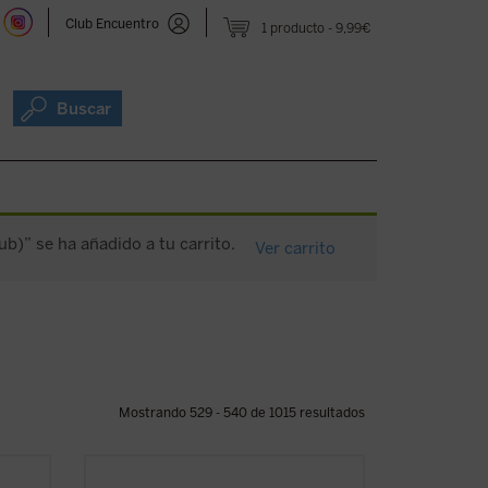
Club Encuentro
1 producto
9,99€
Buscar
ub)” se ha añadido a tu carrito.
Ver carrito
Mostrando 529 - 540 de 1015 resultados
licos
El presente volumen recoge las lecciones