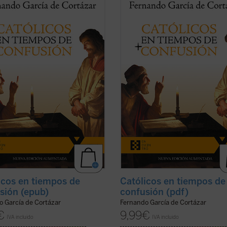
mpos de confusión
, el nuevo libro
en tiempos de confusión
, el nuevo 
nando García de Cortázar, es un
de Fernando García de Cortázar, es
esto a favor de que el humanismo
manifiesto a favor de que el huma
dición cristiana vuelva a ser la
de tradición cristiana vuelva a ser l
cia que nos defina, de tal ...
(ver
referencia que nos defina, de tal ...
ficha)
icos en tiempos de
Católicos en tiempos de
sión (epub)
confusión (pdf)
o García de Cortázar
Fernando García de Cortázar
€
9,99
€
IVA incluido
IVA incluido