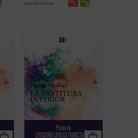
disponible en ebook:
En esta primera novela del poeta
francés, las historias de vida de
an, un
Charlotte, «la loca del pueblo», y Jan, un
 amor
músico holandés quien huye de un amor
queda
perdido, tienen en común una búsqueda
za,
espiritual de trascendiencia y belleza,
una relación ...
(ver ficha)