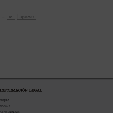
…
85
Siguiente »
 INFORMACIÓN LEGAL
compra
 ebooks
os de entrega