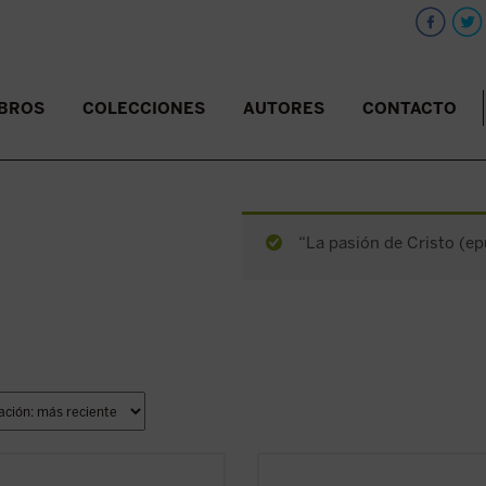
IBROS
COLECCIONES
AUTORES
CONTACTO
“La pasión de Cristo (ep
a hora grave de España,
Católicos
En esta hora grave de España,
Cató