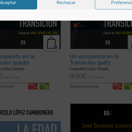
Aceptar
Rechazar
Preferenc
ropeísta en la
Un europeísta en la
ición (epub)
Transición (pdf)
o Calvo-Sotelo
Leopoldo Calvo-Sotelo
€
9,99
€
IVA incluido
IVA incluido
 en ebook:
disponible en ebook:
ibro intenta mostrar que la
Este libro recoge veintiocho histori
ión reinante no está causada por
casi todas inéditas, que nos desvel
ambio tecnológico acelerado sino
universo del autor, cuyos recuerdos
ás bien, sucedería al revés: una
vivencias son transformados en re