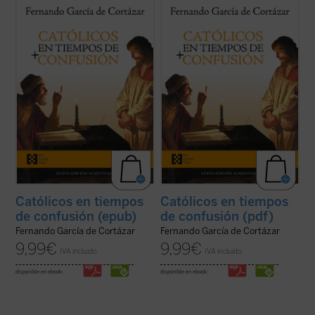
En esta hora grave de España,
Católicos en
En esta hora grave de España,
Católicos en
tiempos de confusión
, el nuevo libro de
tiempos de confusión
, el nuevo libro de
Fernando García de Cortázar, es un
Fernando García de Cortázar, es un
manifiesto a favor de que el humanismo de
manifiesto a favor de que el humanismo de
tradición cristiana vuelva a ser la
tradición cristiana vuelva a ser la
referencia que nos defina, de tal ...
(ver
referencia que nos defina, de tal ...
(ver
ficha)
ficha)
Católicos en tiempos
Católicos en tiempos
de confusión (epub)
de confusión (pdf)
Fernando García de Cortázar
Fernando García de Cortázar
9,99
€
9,99
€
IVA incluido
IVA incluido
disponible en ebook:
disponible en ebook: