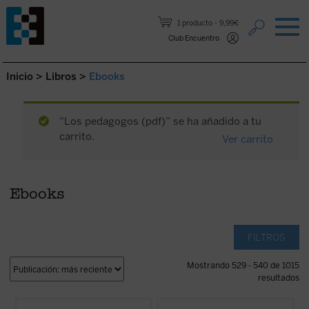
Saltar al contenido.
1 producto
9,99€
Club Encuentro
Inicio
>
Libros
>
Ebooks
“Los pedagogos (pdf)” se ha añadido a tu
carrito.
Ver carrito
Ebooks
FILTROS
Mostrando 529 - 540 de 1015
resultados