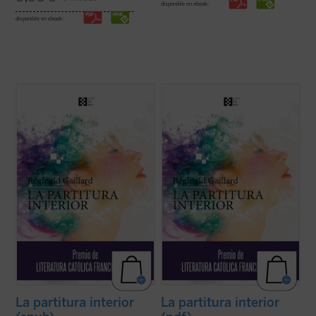
disponible en ebook:
disponible en ebook:
En esta primera novela del poeta francés,
En esta primera novela del poeta francés,
las historias de vida de Charlotte, «la loca
las historias de vida de Charlotte, «la loca
del pueblo», y Jan, un músico holandés
del pueblo», y Jan, un músico holandés
quien huye de un amor perdido, tienen en
quien huye de un amor perdido, tienen en
común una búsqueda espiritual de
común una búsqueda espiritual de
trascendiencia y belleza, una relación ...
trascendiencia y belleza, una relación ...
(ver ficha)
(ver ficha)
La partitura interior
La partitura interior