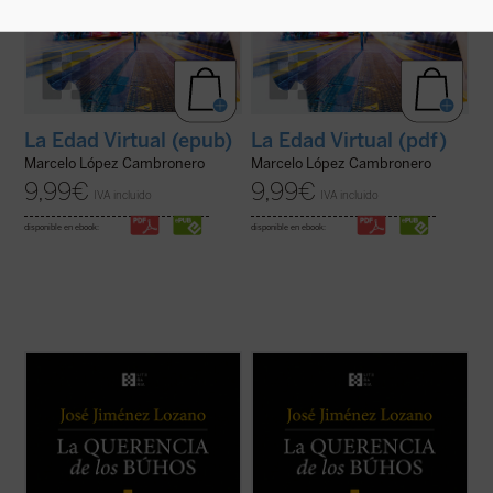
La Edad Virtual (epub)
La Edad Virtual (pdf)
Marcelo López Cambronero
Marcelo López Cambronero
9,99
€
9,99
€
IVA incluido
IVA incluido
disponible en ebook:
disponible en ebook:
Este libro recoge veintiocho historias, casi
Este libro recoge veintiocho historias, casi
todas inéditas, que nos desvelan el
todas inéditas, que nos desvelan el
universo del autor, cuyos recuerdos y
universo del autor, cuyos recuerdos y
vivencias son transformados en relatos
vivencias son transformados en relatos
que nos sitúan ante aquellos instantes de la
que nos sitúan ante aquellos instantes de la
vida que la hacen más verdadera. ...
(ver
vida que la hacen más verdadera. ...
(ver
ficha)
ficha)