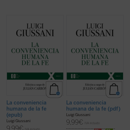
El presente volumen recoge las lecciones
El presente volumen recoge las lecciones
de don Luigi Giussani en los Ejercicios
de don Luigi Giussani en los Ejercicios
espirituales de la Fraternidad de Comunión
espirituales de la Fraternidad de Comunión
y Liberación celebrados entre 1985 y 1987
y Liberación celebrados entre 1985 y 1987
y los diálogos que éstas suscitaron.
y los diálogos que éstas suscitaron.
En sus páginas se lanza un ...
(ver ficha)
En sus páginas se lanza un ...
(ver ficha)
La conveniencia
La conveniencia
humana de la fe
humana de la fe (pdf)
(epub)
Luigi Giussani
9,99
€
Luigi Giussani
IVA incluido
9,99
€
IVA incluido