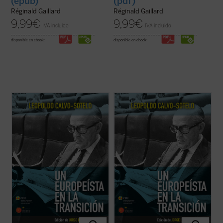
(epub)
(pdf)
Réginald Gaillard
Réginald Gaillard
9,99
€
9,99
€
IVA incluido
IVA incluido
disponible en ebook:
disponible en ebook:
El presente volumen recoge una cuidada
El presente volumen recoge una cuidada
selección de los discursos y conferencias
selección de los discursos y conferencias
sobre Europa, pronunciados por Leopoldo
sobre Europa, pronunciados por Leopoldo
Calvo-Sotelo, divididos en dos partes: la
Calvo-Sotelo, divididos en dos partes: la
primera recopila algunas intervenciones
primera recopila algunas intervenciones
durante su periodo en la primera línea de ...
durante su periodo en la primera línea de ...
(ver ficha)
(ver ficha)