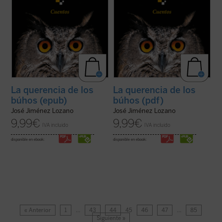
La querencia de los
La querencia de los
búhos (epub)
búhos (pdf)
José Jiménez Lozano
José Jiménez Lozano
9,99
€
9,99
€
IVA incluido
IVA incluido
disponible en ebook:
disponible en ebook:
« Anterior
1
…
43
44
45
46
47
…
85
Siguiente »