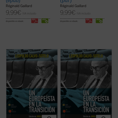
(epub)
(pdf)
Réginald Gaillard
Réginald Gaillard
9,99
€
9,99
€
IVA incluido
IVA incluido
disponible en ebook:
disponible en ebook:
El presente volumen recoge una cuidada
El presente volumen recoge una cuidada
selección de los discursos y conferencias
selección de los discursos y conferencias
sobre Europa, pronunciados por Leopoldo
sobre Europa, pronunciados por Leopoldo
Calvo-Sotelo, divididos en dos partes: la
Calvo-Sotelo, divididos en dos partes: la
primera recopila algunas intervenciones
primera recopila algunas intervenciones
durante su periodo en la primera línea de ...
durante su periodo en la primera línea de ...
(ver ficha)
(ver ficha)