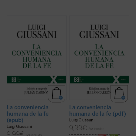
El presente volumen recoge las lecciones
El presente volumen recoge las lecciones
de don Luigi Giussani en los Ejercicios
de don Luigi Giussani en los Ejercicios
espirituales de la Fraternidad de Comunión
espirituales de la Fraternidad de Comunión
y Liberación celebrados entre 1985 y 1987
y Liberación celebrados entre 1985 y 1987
y los diálogos que éstas suscitaron.
y los diálogos que éstas suscitaron.
En sus páginas se lanza un ...
(ver ficha)
En sus páginas se lanza un ...
(ver ficha)
La conveniencia
La conveniencia
humana de la fe
humana de la fe (pdf)
(epub)
Luigi Giussani
9,99
€
Luigi Giussani
IVA incluido
9,99
€
IVA incluido