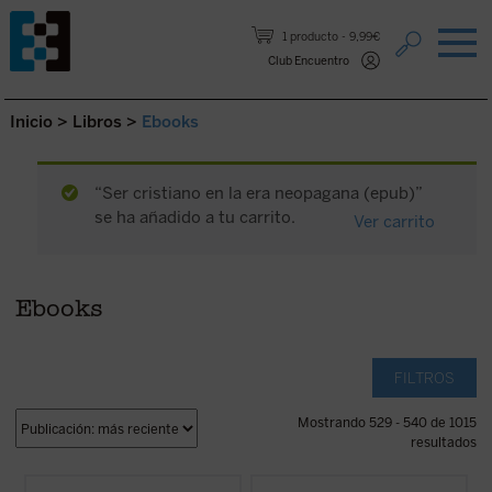
Saltar al contenido.
1 producto
9,99€
Club Encuentro
Inicio
>
Libros
>
Ebooks
“Ser cristiano en la era neopagana (epub)”
se ha añadido a tu carrito.
Ver carrito
Ebooks
FILTROS
Mostrando 529 - 540 de 1015
resultados