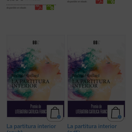
disponible en ebook:
disponible en ebook:
En esta primera novela del poeta francés,
En esta primera novela del poeta francés,
las historias de vida de Charlotte, «la loca
las historias de vida de Charlotte, «la loca
del pueblo», y Jan, un músico holandés
del pueblo», y Jan, un músico holandés
quien huye de un amor perdido, tienen en
quien huye de un amor perdido, tienen en
común una búsqueda espiritual de
común una búsqueda espiritual de
trascendiencia y belleza, una relación ...
trascendiencia y belleza, una relación ...
(ver ficha)
(ver ficha)
La partitura interior
La partitura interior