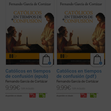
En esta hora grave de España,
Católicos en
En esta hora grave de España,
Católicos en
tiempos de confusión
, el nuevo libro de
tiempos de confusión
, el nuevo libro de
Fernando García de Cortázar, es un
Fernando García de Cortázar, es un
manifiesto a favor de que el humanismo de
manifiesto a favor de que el humanismo de
tradición cristiana vuelva a ser la
tradición cristiana vuelva a ser la
referencia que nos defina, de tal ...
(ver
referencia que nos defina, de tal ...
(ver
ficha)
ficha)
Católicos en tiempos
Católicos en tiempos
de confusión (epub)
de confusión (pdf)
Fernando García de Cortázar
Fernando García de Cortázar
9,99
€
9,99
€
IVA incluido
IVA incluido
disponible en ebook:
disponible en ebook: