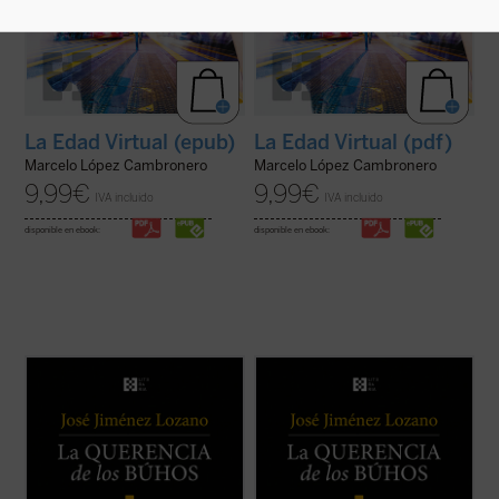
La Edad Virtual (epub)
La Edad Virtual (pdf)
Marcelo López Cambronero
Marcelo López Cambronero
9,99
€
9,99
€
IVA incluido
IVA incluido
disponible en ebook:
disponible en ebook:
Este libro recoge veintiocho historias, casi
Este libro recoge veintiocho historias, casi
todas inéditas, que nos desvelan el
todas inéditas, que nos desvelan el
universo del autor, cuyos recuerdos y
universo del autor, cuyos recuerdos y
vivencias son transformados en relatos
vivencias son transformados en relatos
que nos sitúan ante aquellos instantes de la
que nos sitúan ante aquellos instantes de la
vida que la hacen más verdadera. ...
(ver
vida que la hacen más verdadera. ...
(ver
ficha)
ficha)