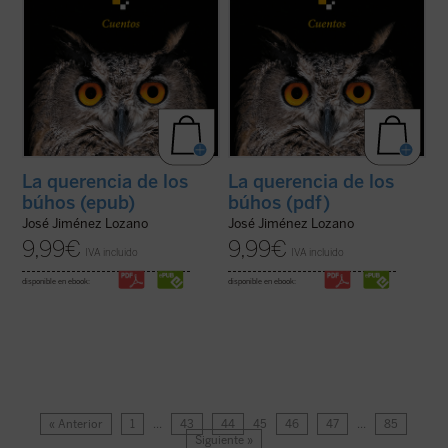
La querencia de los
La querencia de los
búhos (epub)
búhos (pdf)
José Jiménez Lozano
José Jiménez Lozano
9,99
€
9,99
€
IVA incluido
IVA incluido
disponible en ebook:
disponible en ebook:
« Anterior
1
…
43
44
45
46
47
…
85
Siguiente »