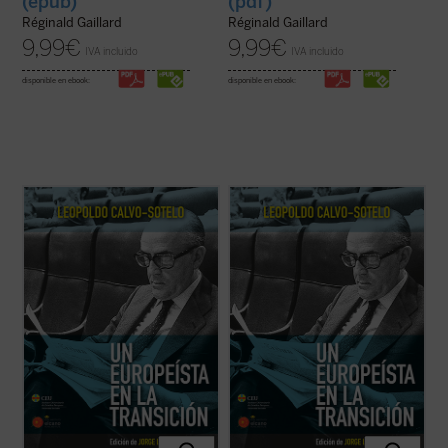
(epub)
(pdf)
Réginald Gaillard
Réginald Gaillard
9,99
€
9,99
€
IVA incluido
IVA incluido
disponible en ebook:
disponible en ebook:
El presente volumen recoge una cuidada
El presente volumen recoge una cuidada
selección de los discursos y conferencias
selección de los discursos y conferencias
sobre Europa, pronunciados por Leopoldo
sobre Europa, pronunciados por Leopoldo
Calvo-Sotelo, divididos en dos partes: la
Calvo-Sotelo, divididos en dos partes: la
primera recopila algunas intervenciones
primera recopila algunas intervenciones
durante su periodo en la primera línea de ...
durante su periodo en la primera línea de ...
(ver ficha)
(ver ficha)