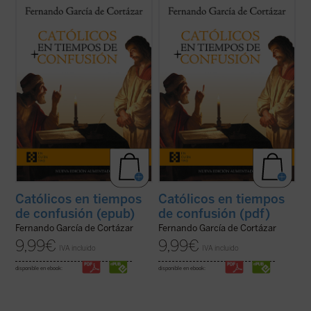
En esta hora grave de España,
Católicos en
En esta hora grave de España,
Católicos en
tiempos de confusión
, el nuevo libro de
tiempos de confusión
, el nuevo libro de
Fernando García de Cortázar, es un
Fernando García de Cortázar, es un
manifiesto a favor de que el humanismo de
manifiesto a favor de que el humanismo de
tradición cristiana vuelva a ser la
tradición cristiana vuelva a ser la
referencia que nos defina, de tal ...
(ver
referencia que nos defina, de tal ...
(ver
ficha)
ficha)
Católicos en tiempos
Católicos en tiempos
de confusión (epub)
de confusión (pdf)
Fernando García de Cortázar
Fernando García de Cortázar
9,99
€
9,99
€
IVA incluido
IVA incluido
disponible en ebook:
disponible en ebook: