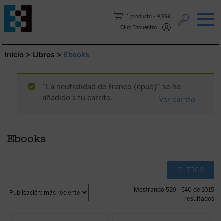
Saltar al contenido.
1 producto
9,99€
Club Encuentro
Inicio
>
Libros
>
Ebooks
“La neutralidad de Franco (epub)” se ha
añadido a tu carrito.
Ver carrito
Ebooks
FILTROS
Mostrando 529 - 540 de 1015
resultados