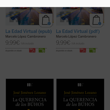
La Edad Virtual (epub)
La Edad Virtual (pdf)
Marcelo López Cambronero
Marcelo López Cambronero
9,99
€
9,99
€
IVA incluido
IVA incluido
disponible en ebook:
disponible en ebook:
Este libro recoge veintiocho historias, casi
Este libro recoge veintiocho historias, casi
todas inéditas, que nos desvelan el
todas inéditas, que nos desvelan el
universo del autor, cuyos recuerdos y
universo del autor, cuyos recuerdos y
vivencias son transformados en relatos
vivencias son transformados en relatos
que nos sitúan ante aquellos instantes de la
que nos sitúan ante aquellos instantes de la
vida que la hacen más verdadera. ...
(ver
vida que la hacen más verdadera. ...
(ver
ficha)
ficha)