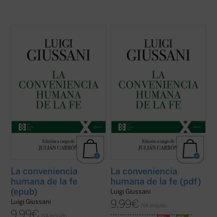
El presente volumen recoge las lecciones
El presente volumen recoge las lecciones
de don Luigi Giussani en los Ejercicios
de don Luigi Giussani en los Ejercicios
espirituales de la Fraternidad de Comunión
espirituales de la Fraternidad de Comunión
y Liberación celebrados entre 1985 y 1987
y Liberación celebrados entre 1985 y 1987
y los diálogos que éstas suscitaron.
y los diálogos que éstas suscitaron.
En sus páginas se lanza un ...
(ver ficha)
En sus páginas se lanza un ...
(ver ficha)
La conveniencia
La conveniencia
humana de la fe
humana de la fe (pdf)
(epub)
Luigi Giussani
9,99
€
Luigi Giussani
IVA incluido
9,99
€
IVA incluido