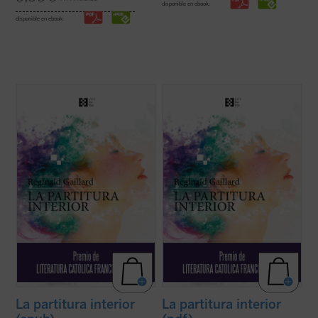
disponible en ebook:
disponible en ebook:
En esta primera novela del poeta francés,
En esta primera novela del poeta francés,
las historias de vida de Charlotte, «la loca
las historias de vida de Charlotte, «la loca
del pueblo», y Jan, un músico holandés
del pueblo», y Jan, un músico holandés
quien huye de un amor perdido, tienen en
quien huye de un amor perdido, tienen en
común una búsqueda espiritual de
común una búsqueda espiritual de
trascendiencia y belleza, una relación ...
trascendiencia y belleza, una relación ...
(ver ficha)
(ver ficha)
La partitura interior
La partitura interior