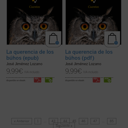
La querencia de los
La querencia de los
búhos (epub)
búhos (pdf)
José Jiménez Lozano
José Jiménez Lozano
9,99
€
9,99
€
IVA incluido
IVA incluido
disponible en ebook:
disponible en ebook:
« Anterior
1
…
43
44
45
46
47
…
85
Siguiente »