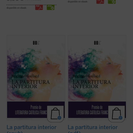
disponible en ebook:
disponible en ebook:
En esta primera novela del poeta francés,
En esta primera novela del poeta francés,
las historias de vida de Charlotte, «la loca
las historias de vida de Charlotte, «la loca
del pueblo», y Jan, un músico holandés
del pueblo», y Jan, un músico holandés
quien huye de un amor perdido, tienen en
quien huye de un amor perdido, tienen en
común una búsqueda espiritual de
común una búsqueda espiritual de
trascendiencia y belleza, una relación ...
trascendiencia y belleza, una relación ...
(ver ficha)
(ver ficha)
La partitura interior
La partitura interior