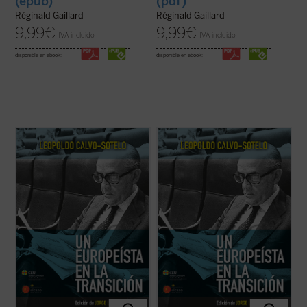
(epub)
(pdf)
Réginald Gaillard
Réginald Gaillard
9,99
€
9,99
€
IVA incluido
IVA incluido
disponible en ebook:
disponible en ebook:
El presente volumen recoge una cuidada
El presente volumen recoge una cuidada
selección de los discursos y conferencias
selección de los discursos y conferencias
sobre Europa, pronunciados por Leopoldo
sobre Europa, pronunciados por Leopoldo
Calvo-Sotelo, divididos en dos partes: la
Calvo-Sotelo, divididos en dos partes: la
primera recopila algunas intervenciones
primera recopila algunas intervenciones
durante su periodo en la primera línea de ...
durante su periodo en la primera línea de ...
(ver ficha)
(ver ficha)