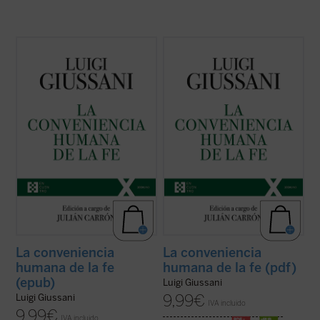
El presente volumen recoge las lecciones
El presente volumen recoge las lecciones
de don Luigi Giussani en los Ejercicios
de don Luigi Giussani en los Ejercicios
espirituales de la Fraternidad de Comunión
espirituales de la Fraternidad de Comunión
y Liberación celebrados entre 1985 y 1987
y Liberación celebrados entre 1985 y 1987
y los diálogos que éstas suscitaron.
y los diálogos que éstas suscitaron.
En sus páginas se lanza un ...
(ver ficha)
En sus páginas se lanza un ...
(ver ficha)
La conveniencia
La conveniencia
humana de la fe
humana de la fe (pdf)
(epub)
Luigi Giussani
9,99
€
Luigi Giussani
IVA incluido
9,99
€
IVA incluido