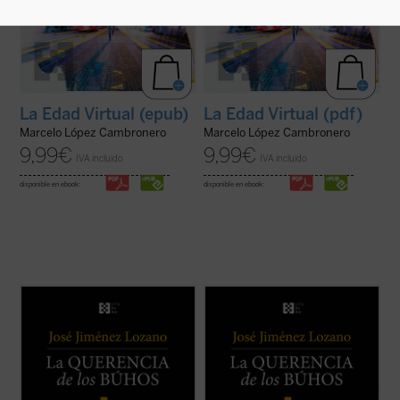
La Edad Virtual (epub)
La Edad Virtual (pdf)
Marcelo López Cambronero
Marcelo López Cambronero
9,99
€
9,99
€
IVA incluido
IVA incluido
disponible en ebook:
disponible en ebook:
Este libro recoge veintiocho historias, casi
Este libro recoge veintiocho historias, casi
todas inéditas, que nos desvelan el
todas inéditas, que nos desvelan el
universo del autor, cuyos recuerdos y
universo del autor, cuyos recuerdos y
vivencias son transformados en relatos
vivencias son transformados en relatos
que nos sitúan ante aquellos instantes de la
que nos sitúan ante aquellos instantes de la
vida que la hacen más verdadera. ...
(ver
vida que la hacen más verdadera. ...
(ver
ficha)
ficha)