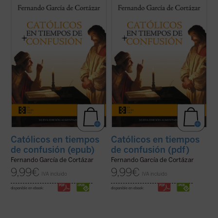
En esta hora grave de España,
Católicos en
En esta hora grave de España,
Católicos en
tiempos de confusión
, el nuevo libro de
tiempos de confusión
, el nuevo libro de
Fernando García de Cortázar, es un
Fernando García de Cortázar, es un
manifiesto a favor de que el humanismo de
manifiesto a favor de que el humanismo de
tradición cristiana vuelva a ser la
tradición cristiana vuelva a ser la
referencia que nos defina, de tal ...
(ver
referencia que nos defina, de tal ...
(ver
ficha)
ficha)
Católicos en tiempos
Católicos en tiempos
de confusión (epub)
de confusión (pdf)
Fernando García de Cortázar
Fernando García de Cortázar
9,99
€
9,99
€
IVA incluido
IVA incluido
disponible en ebook:
disponible en ebook: