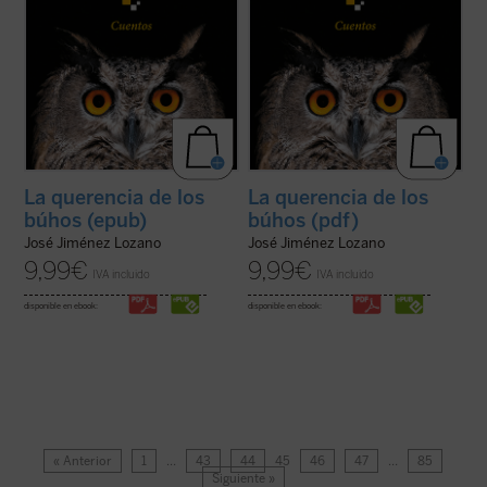
La querencia de los
La querencia de los
búhos (epub)
búhos (pdf)
José Jiménez Lozano
José Jiménez Lozano
9,99
€
9,99
€
IVA incluido
IVA incluido
disponible en ebook:
disponible en ebook:
« Anterior
1
…
43
44
45
46
47
…
85
Siguiente »