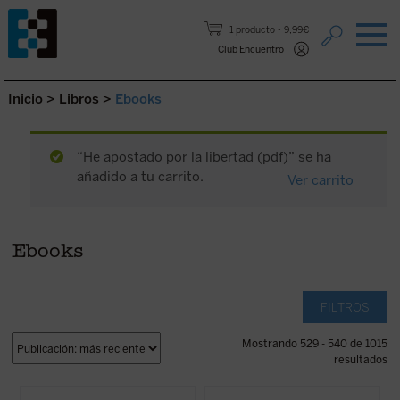
Saltar al contenido.
1 producto
9,99€
Club Encuentro
Inicio
>
Libros
>
Ebooks
“He apostado por la libertad (pdf)” se ha
añadido a tu carrito.
Ver carrito
Ebooks
FILTROS
Mostrando 529 - 540 de 1015
resultados