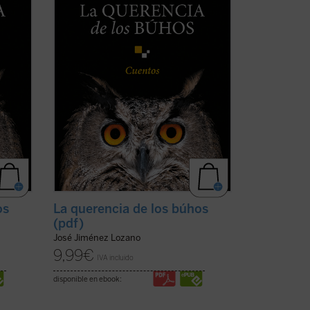
ntes
que nos sitúan ante aquellos instantes
a. ...
de la vida que la hacen más verdadera. ...
(ver ficha)
os
La querencia de los búhos
(pdf)
José Jiménez Lozano
9,99
€
IVA incluido
disponible en ebook: