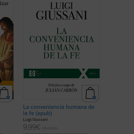
libro
de don Luigi Giussani en los Ejercicios
 un
espirituales de la Fraternidad de
nismo
Comunión y Liberación celebrados entre
a
1985 y 1987 y los diálogos que éstas
(ver
suscitaron.
En sus páginas se lanza un ...
(ver ficha)
La conveniencia humana de
la fe (epub)
Luigi Giussani
9,99
€
IVA incluido