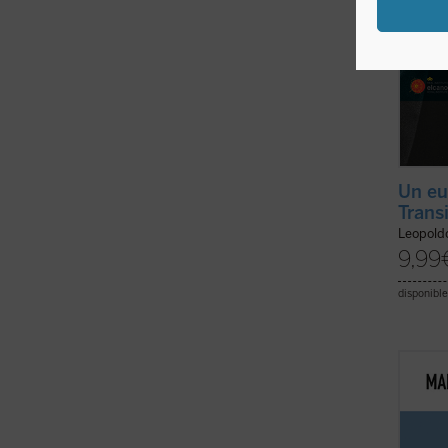
Un eu
Trans
Leopold
9,99
disponible
Este l
confus
este c
que, m