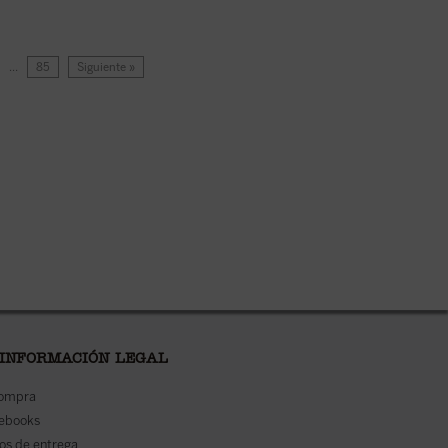
…
85
Siguiente »
 INFORMACIÓN LEGAL
compra
 ebooks
os de entrega