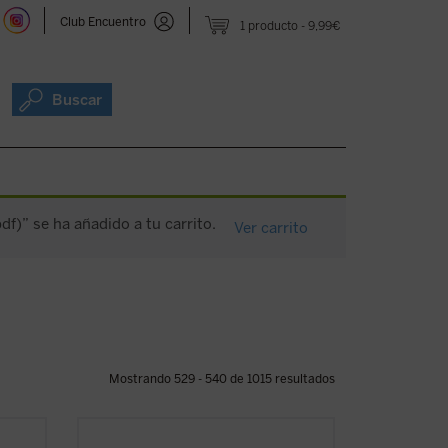
Club Encuentro
1 producto
9,99€
Buscar
f)” se ha añadido a tu carrito.
Ver carrito
Mostrando 529 - 540 de 1015 resultados
licos
El presente volumen recoge las lecciones