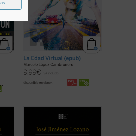
ias
La Edad Virtual (epub)
Marcelo López Cambronero
9,99
€
IVA incluido
disponible en ebook:
as,
Este libro recoge veintiocho historias,
an el
casi todas inéditas, que nos desvelan el
 y
universo del autor, cuyos recuerdos y
latos
vivencias son transformados en relatos