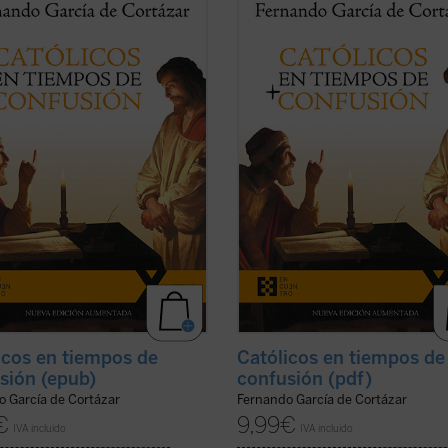
mpos de confusión
, el nuevo libro
en tiempos de confusión
, el nuevo 
nando García de Cortázar, es un
de Fernando García de Cortázar, es
esto a favor de que el humanismo
manifiesto a favor de que el huma
dición cristiana vuelva a ser la
de tradición cristiana vuelva a ser l
cia que nos defina, de tal ...
(ver
referencia que nos defina, de tal ...
ficha)
icos en tiempos de
Católicos en tiempos de
sión (epub)
confusión (pdf)
o García de Cortázar
Fernando García de Cortázar
€
9,99
€
IVA incluido
IVA incluido