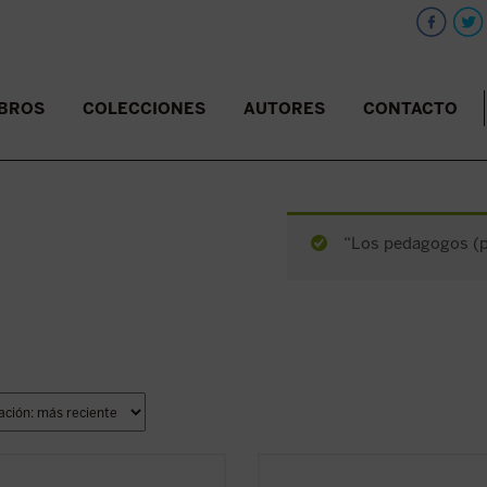
IBROS
COLECCIONES
AUTORES
CONTACTO
“Los pedagogos (pd
a hora grave de España,
Católicos
En esta hora grave de España,
Cató