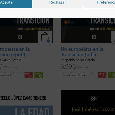
Aceptar
Rechazar
Preferenc
ropeísta en la
Un europeísta en la
ición (epub)
Transición (pdf)
o Calvo-Sotelo
Leopoldo Calvo-Sotelo
€
9,99
€
IVA incluido
IVA incluido
 en ebook:
disponible en ebook:
ibro intenta mostrar que la
Este libro recoge veintiocho histori
ión reinante no está causada por
casi todas inéditas, que nos desvel
ambio tecnológico acelerado sino
universo del autor, cuyos recuerdos
ás bien, sucedería al revés: una
vivencias son transformados en re