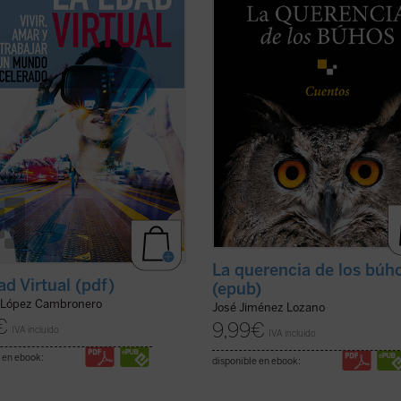
l transformación de nuestra
que nos sitúan ante aquellos insta
 sobre la realidad habría
de la vida que la hacen más verdader
do el inicio de ...
(ver ficha)
(ver ficha)
La querencia de los búh
ad Virtual (pdf)
(epub)
 López Cambronero
José Jiménez Lozano
€
9,99
€
IVA incluido
IVA incluido
 en ebook:
disponible en ebook: