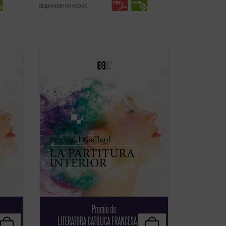
disponible en ebook:
En esta primera novela del poeta
francés, las historias de vida de
an, un
Charlotte, «la loca del pueblo», y Jan, un
 amor
músico holandés quien huye de un amor
queda
perdido, tienen en común una búsqueda
za,
espiritual de trascendiencia y belleza,
una relación ...
(ver ficha)