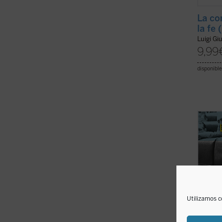
La co
la fe 
Luigi Gi
9,99
disponible
El pre
selecc
sobre 
Leopol
partes
interv
primera
Utilizamos c