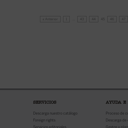
« Anterior
1
…
43
44
45
46
47
SERVICIOS
AYUDA E
Descarga nuestro catálogo
Proceso de 
Foreign rights
Descarga de
Servicios editoriales
Gastos y plaz