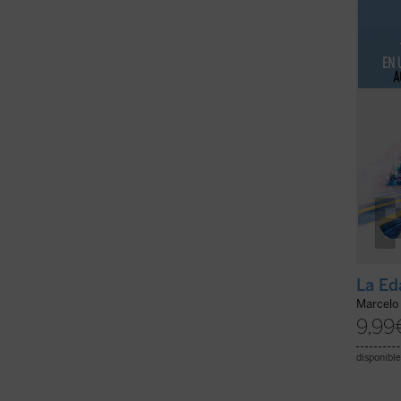
radica
mirada
provoca
La Ed
Marcelo
9,99
disponible