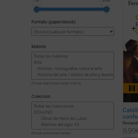
7€
10€
en tie
de Fer
manifi
Formato (papel/ebook)
de tra
referen
ficha)
Materia
(Puede seleccionar varias: máx 4)
Colección
Catól
confu
Fernand
9,99
(Puede seleccionar varias)