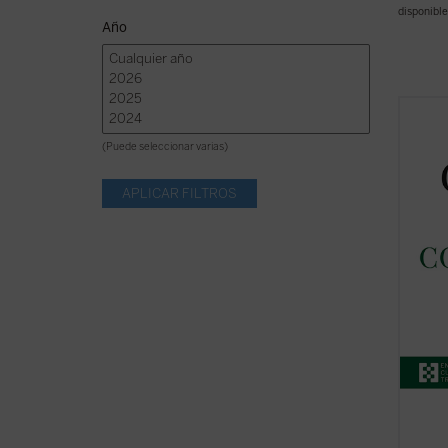
disponible
Año
El pre
de don
(Puede seleccionar varias)
espiri
Comuni
1985 y
suscit
En sus