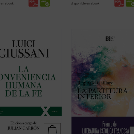
 en ebook:
disponible en ebook:
sente volumen recoge las lecciones
En esta primera novela del poeta
 Luigi Giussani en los Ejercicios
francés, las historias de vida de
tuales de la Fraternidad de
Charlotte, «la loca del pueblo», y J
ón y Liberación celebrados entre
músico holandés quien huye de un
 1987 y los diálogos que éstas
perdido, tienen en común una bús
aron.
espiritual de trascendiencia y belle
 páginas se lanza un ...
(ver ficha)
una relación ...
(ver ficha)