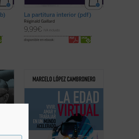
ub)
La partitura interior (pdf)
Réginald Gaillard
9,99
€
IVA incluido
disponible en ebook:
uidada
Este libro intenta mostrar que la
encias
confusión reinante no está causada por
este cambio tecnológico acelerado sino
n dos
que, más bien, sucedería al revés: una
radical transformación de nuestra
en la
mirada sobre la realidad habría
provocado el inicio de ...
(ver ficha)