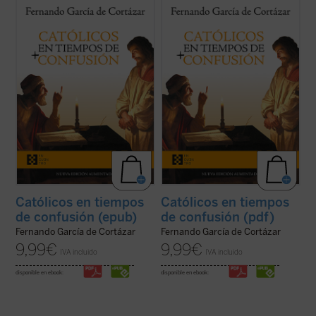
En esta hora grave de España,
Católicos en
En esta hora grave de España,
Católicos en
tiempos de confusión
, el nuevo libro de
tiempos de confusión
, el nuevo libro de
Fernando García de Cortázar, es un
Fernando García de Cortázar, es un
manifiesto a favor de que el humanismo de
manifiesto a favor de que el humanismo de
tradición cristiana vuelva a ser la
tradición cristiana vuelva a ser la
referencia que nos defina, de tal ...
(ver
referencia que nos defina, de tal ...
(ver
ficha)
ficha)
Católicos en tiempos
Católicos en tiempos
de confusión (epub)
de confusión (pdf)
Fernando García de Cortázar
Fernando García de Cortázar
9,99
€
9,99
€
IVA incluido
IVA incluido
disponible en ebook:
disponible en ebook: