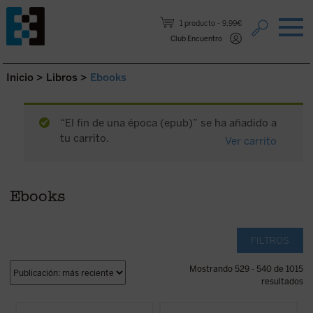
Saltar al contenido.
1 producto
9,99€
Club Encuentro
Inicio
>
Libros
>
Ebooks
“El fin de una época (epub)” se ha añadido a
tu carrito.
Ver carrito
Ebooks
FILTROS
Mostrando 529 - 540 de 1015
resultados