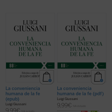
El presente volumen recoge las lecciones
El presente volumen recoge las lecciones
de don Luigi Giussani en los Ejercicios
de don Luigi Giussani en los Ejercicios
espirituales de la Fraternidad de Comunión
espirituales de la Fraternidad de Comunión
y Liberación celebrados entre 1985 y 1987
y Liberación celebrados entre 1985 y 1987
y los diálogos que éstas suscitaron.
y los diálogos que éstas suscitaron.
En sus páginas se lanza un ...
(ver ficha)
En sus páginas se lanza un ...
(ver ficha)
La conveniencia
La conveniencia
humana de la fe
humana de la fe (pdf)
(epub)
Luigi Giussani
9,99
€
Luigi Giussani
IVA incluido
9,99
€
IVA incluido