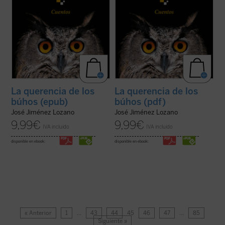
La querencia de los
La querencia de los
búhos (epub)
búhos (pdf)
José Jiménez Lozano
José Jiménez Lozano
9,99
€
9,99
€
IVA incluido
IVA incluido
disponible en ebook:
disponible en ebook:
« Anterior
1
…
43
44
45
46
47
…
85
Siguiente »