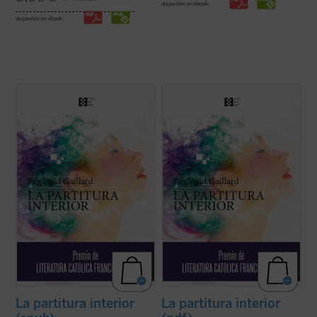
disponible en ebook:
disponible en ebook:
En esta primera novela del poeta francés,
En esta primera novela del poeta francés,
las historias de vida de Charlotte, «la loca
las historias de vida de Charlotte, «la loca
del pueblo», y Jan, un músico holandés
del pueblo», y Jan, un músico holandés
quien huye de un amor perdido, tienen en
quien huye de un amor perdido, tienen en
común una búsqueda espiritual de
común una búsqueda espiritual de
trascendiencia y belleza, una relación ...
trascendiencia y belleza, una relación ...
(ver ficha)
(ver ficha)
La partitura interior
La partitura interior