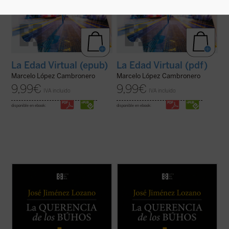
La Edad Virtual (epub)
La Edad Virtual (pdf)
Marcelo López Cambronero
Marcelo López Cambronero
9,99
€
9,99
€
IVA incluido
IVA incluido
disponible en ebook:
disponible en ebook:
Este libro recoge veintiocho historias, casi
Este libro recoge veintiocho historias, casi
todas inéditas, que nos desvelan el
todas inéditas, que nos desvelan el
universo del autor, cuyos recuerdos y
universo del autor, cuyos recuerdos y
vivencias son transformados en relatos
vivencias son transformados en relatos
que nos sitúan ante aquellos instantes de la
que nos sitúan ante aquellos instantes de la
vida que la hacen más verdadera. ...
(ver
vida que la hacen más verdadera. ...
(ver
ficha)
ficha)