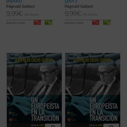
(epub)
(pdf)
Réginald Gaillard
Réginald Gaillard
9,99
€
9,99
€
IVA incluido
IVA incluido
disponible en ebook:
disponible en ebook:
El presente volumen recoge una cuidada
El presente volumen recoge una cuidada
selección de los discursos y conferencias
selección de los discursos y conferencias
sobre Europa, pronunciados por Leopoldo
sobre Europa, pronunciados por Leopoldo
Calvo-Sotelo, divididos en dos partes: la
Calvo-Sotelo, divididos en dos partes: la
primera recopila algunas intervenciones
primera recopila algunas intervenciones
durante su periodo en la primera línea de ...
durante su periodo en la primera línea de ...
(ver ficha)
(ver ficha)