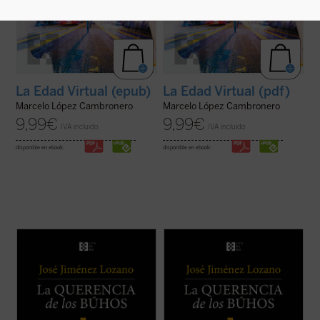
La Edad Virtual (epub)
La Edad Virtual (pdf)
Marcelo López Cambronero
Marcelo López Cambronero
9,99
€
9,99
€
IVA incluido
IVA incluido
disponible en ebook:
disponible en ebook:
Este libro recoge veintiocho historias, casi
Este libro recoge veintiocho historias, casi
todas inéditas, que nos desvelan el
todas inéditas, que nos desvelan el
universo del autor, cuyos recuerdos y
universo del autor, cuyos recuerdos y
vivencias son transformados en relatos
vivencias son transformados en relatos
que nos sitúan ante aquellos instantes de la
que nos sitúan ante aquellos instantes de la
vida que la hacen más verdadera. ...
(ver
vida que la hacen más verdadera. ...
(ver
ficha)
ficha)