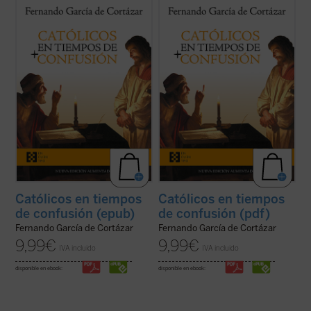
En esta hora grave de España,
Católicos en
En esta hora grave de España,
Católicos en
tiempos de confusión
, el nuevo libro de
tiempos de confusión
, el nuevo libro de
Fernando García de Cortázar, es un
Fernando García de Cortázar, es un
manifiesto a favor de que el humanismo de
manifiesto a favor de que el humanismo de
tradición cristiana vuelva a ser la
tradición cristiana vuelva a ser la
referencia que nos defina, de tal ...
(ver
referencia que nos defina, de tal ...
(ver
ficha)
ficha)
Católicos en tiempos
Católicos en tiempos
de confusión (epub)
de confusión (pdf)
Fernando García de Cortázar
Fernando García de Cortázar
9,99
€
9,99
€
IVA incluido
IVA incluido
disponible en ebook:
disponible en ebook: