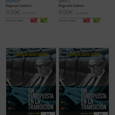
(epub)
(pdf)
Réginald Gaillard
Réginald Gaillard
9,99
€
9,99
€
IVA incluido
IVA incluido
disponible en ebook:
disponible en ebook:
El presente volumen recoge una cuidada
El presente volumen recoge una cuidada
selección de los discursos y conferencias
selección de los discursos y conferencias
sobre Europa, pronunciados por Leopoldo
sobre Europa, pronunciados por Leopoldo
Calvo-Sotelo, divididos en dos partes: la
Calvo-Sotelo, divididos en dos partes: la
primera recopila algunas intervenciones
primera recopila algunas intervenciones
durante su periodo en la primera línea de ...
durante su periodo en la primera línea de ...
(ver ficha)
(ver ficha)