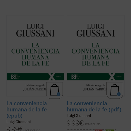
El presente volumen recoge las lecciones
El presente volumen recoge las lecciones
de don Luigi Giussani en los Ejercicios
de don Luigi Giussani en los Ejercicios
espirituales de la Fraternidad de Comunión
espirituales de la Fraternidad de Comunión
y Liberación celebrados entre 1985 y 1987
y Liberación celebrados entre 1985 y 1987
y los diálogos que éstas suscitaron.
y los diálogos que éstas suscitaron.
En sus páginas se lanza un ...
(ver ficha)
En sus páginas se lanza un ...
(ver ficha)
La conveniencia
La conveniencia
humana de la fe
humana de la fe (pdf)
(epub)
Luigi Giussani
9,99
€
Luigi Giussani
IVA incluido
9,99
€
IVA incluido