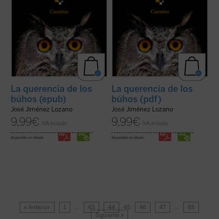
La querencia de los
La querencia de los
búhos (epub)
búhos (pdf)
José Jiménez Lozano
José Jiménez Lozano
9,99
€
9,99
€
IVA incluido
IVA incluido
disponible en ebook:
disponible en ebook:
« Anterior
1
…
43
44
45
46
47
…
85
Siguiente »