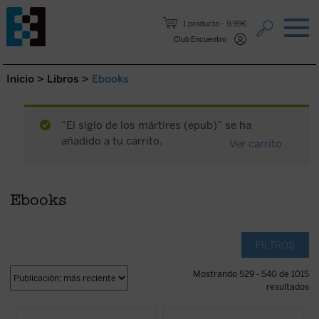
Saltar al contenido.
1 producto
9,99€
Club Encuentro
Inicio
>
Libros
>
Ebooks
“El siglo de los mártires (epub)” se ha
añadido a tu carrito.
Ver carrito
Ebooks
FILTROS
Mostrando 529 - 540 de 1015
resultados