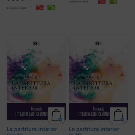
disponible en ebook:
disponible en ebook:
En esta primera novela del poeta francés,
En esta primera novela del poeta francés,
las historias de vida de Charlotte, «la loca
las historias de vida de Charlotte, «la loca
del pueblo», y Jan, un músico holandés
del pueblo», y Jan, un músico holandés
quien huye de un amor perdido, tienen en
quien huye de un amor perdido, tienen en
común una búsqueda espiritual de
común una búsqueda espiritual de
trascendiencia y belleza, una relación ...
trascendiencia y belleza, una relación ...
(ver ficha)
(ver ficha)
La partitura interior
La partitura interior