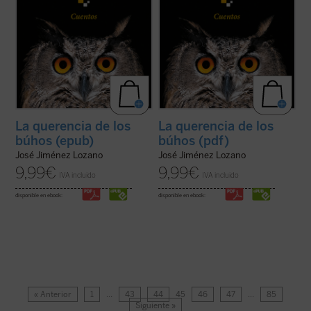
La querencia de los
La querencia de los
búhos (epub)
búhos (pdf)
José Jiménez Lozano
José Jiménez Lozano
9,99
€
9,99
€
IVA incluido
IVA incluido
disponible en ebook:
disponible en ebook:
« Anterior
1
…
43
44
45
46
47
…
85
Siguiente »