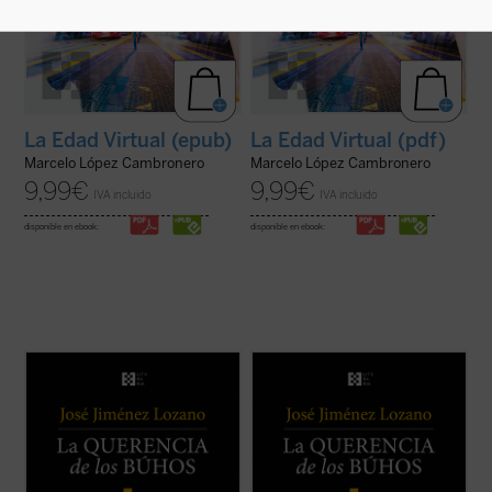
La Edad Virtual (epub)
La Edad Virtual (pdf)
Marcelo López Cambronero
Marcelo López Cambronero
9,99
€
9,99
€
IVA incluido
IVA incluido
disponible en ebook:
disponible en ebook:
Este libro recoge veintiocho historias, casi
Este libro recoge veintiocho historias, casi
todas inéditas, que nos desvelan el
todas inéditas, que nos desvelan el
universo del autor, cuyos recuerdos y
universo del autor, cuyos recuerdos y
vivencias son transformados en relatos
vivencias son transformados en relatos
que nos sitúan ante aquellos instantes de la
que nos sitúan ante aquellos instantes de la
vida que la hacen más verdadera. ...
(ver
vida que la hacen más verdadera. ...
(ver
ficha)
ficha)