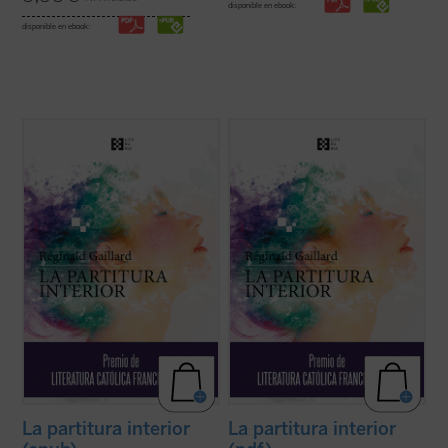
disponible en ebook:
disponible en ebook:
En esta primera novela del poeta francés,
En esta primera novela del poeta francés,
las historias de vida de Charlotte, «la loca
las historias de vida de Charlotte, «la loca
del pueblo», y Jan, un músico holandés
del pueblo», y Jan, un músico holandés
quien huye de un amor perdido, tienen en
quien huye de un amor perdido, tienen en
común una búsqueda espiritual de
común una búsqueda espiritual de
trascendiencia y belleza, una relación ...
trascendiencia y belleza, una relación ...
(ver ficha)
(ver ficha)
La partitura interior
La partitura interior