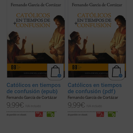
En esta hora grave de España,
Católicos en
En esta hora grave de España,
Católicos en
tiempos de confusión
, el nuevo libro de
tiempos de confusión
, el nuevo libro de
Fernando García de Cortázar, es un
Fernando García de Cortázar, es un
manifiesto a favor de que el humanismo de
manifiesto a favor de que el humanismo de
tradición cristiana vuelva a ser la
tradición cristiana vuelva a ser la
referencia que nos defina, de tal ...
(ver
referencia que nos defina, de tal ...
(ver
ficha)
ficha)
Católicos en tiempos
Católicos en tiempos
de confusión (epub)
de confusión (pdf)
Fernando García de Cortázar
Fernando García de Cortázar
9,99
€
9,99
€
IVA incluido
IVA incluido
disponible en ebook:
disponible en ebook: