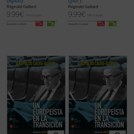
(epub)
(pdf)
Réginald Gaillard
Réginald Gaillard
9,99
€
9,99
€
IVA incluido
IVA incluido
disponible en ebook:
disponible en ebook:
El presente volumen recoge una cuidada
El presente volumen recoge una cuidada
selección de los discursos y conferencias
selección de los discursos y conferencias
sobre Europa, pronunciados por Leopoldo
sobre Europa, pronunciados por Leopoldo
Calvo-Sotelo, divididos en dos partes: la
Calvo-Sotelo, divididos en dos partes: la
primera recopila algunas intervenciones
primera recopila algunas intervenciones
durante su periodo en la primera línea de ...
durante su periodo en la primera línea de ...
(ver ficha)
(ver ficha)