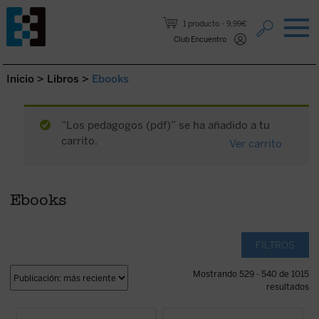
Saltar al contenido.
1 producto
9,99€
Club Encuentro
Inicio
>
Libros
>
Ebooks
“Los pedagogos (pdf)” se ha añadido a tu
carrito.
Ver carrito
Ebooks
FILTROS
Mostrando 529 - 540 de 1015
resultados