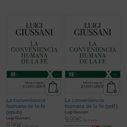
El presente volumen recoge las lecciones
El presente volumen recoge las lecciones
de don Luigi Giussani en los Ejercicios
de don Luigi Giussani en los Ejercicios
espirituales de la Fraternidad de Comunión
espirituales de la Fraternidad de Comunión
y Liberación celebrados entre 1985 y 1987
y Liberación celebrados entre 1985 y 1987
y los diálogos que éstas suscitaron.
y los diálogos que éstas suscitaron.
En sus páginas se lanza un ...
(ver ficha)
En sus páginas se lanza un ...
(ver ficha)
La conveniencia
La conveniencia
humana de la fe
humana de la fe (pdf)
(epub)
Luigi Giussani
9,99
€
Luigi Giussani
IVA incluido
9,99
€
IVA incluido