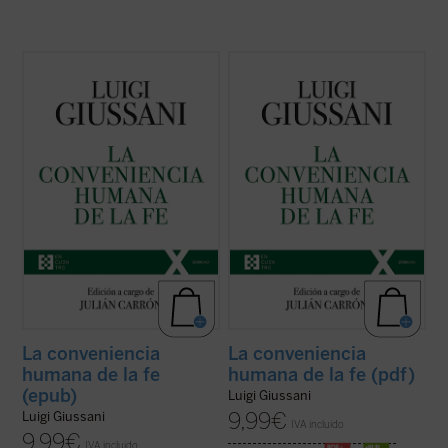
El presente volumen recoge las lecciones
El presente volumen recoge las lecciones
de don Luigi Giussani en los Ejercicios
de don Luigi Giussani en los Ejercicios
espirituales de la Fraternidad de Comunión
espirituales de la Fraternidad de Comunión
y Liberación celebrados entre 1985 y 1987
y Liberación celebrados entre 1985 y 1987
y los diálogos que éstas suscitaron.
y los diálogos que éstas suscitaron.
En sus páginas se lanza un ...
(ver ficha)
En sus páginas se lanza un ...
(ver ficha)
La conveniencia
La conveniencia
humana de la fe
humana de la fe (pdf)
(epub)
Luigi Giussani
9,99
€
Luigi Giussani
IVA incluido
9,99
€
IVA incluido