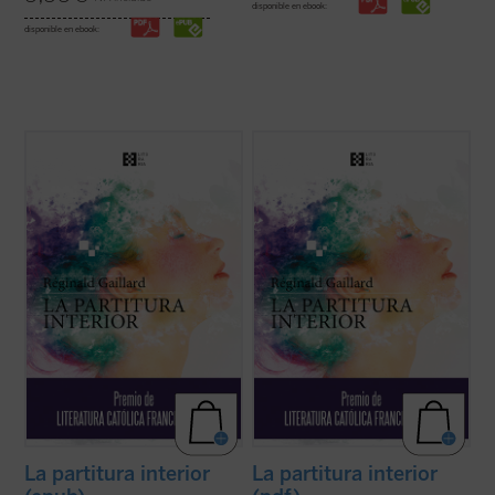
disponible en ebook:
disponible en ebook:
En esta primera novela del poeta francés,
En esta primera novela del poeta francés,
las historias de vida de Charlotte, «la loca
las historias de vida de Charlotte, «la loca
del pueblo», y Jan, un músico holandés
del pueblo», y Jan, un músico holandés
quien huye de un amor perdido, tienen en
quien huye de un amor perdido, tienen en
común una búsqueda espiritual de
común una búsqueda espiritual de
trascendiencia y belleza, una relación ...
trascendiencia y belleza, una relación ...
(ver ficha)
(ver ficha)
La partitura interior
La partitura interior