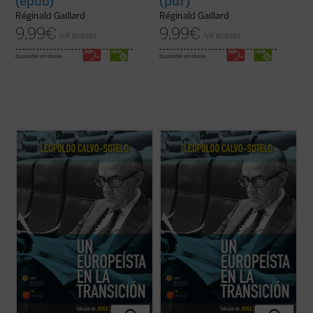
(epub)
(pdf)
Réginald Gaillard
Réginald Gaillard
9,99
€
9,99
€
IVA incluido
IVA incluido
disponible en ebook:
disponible en ebook:
El presente volumen recoge una cuidada
El presente volumen recoge una cuidada
selección de los discursos y conferencias
selección de los discursos y conferencias
sobre Europa, pronunciados por Leopoldo
sobre Europa, pronunciados por Leopoldo
Calvo-Sotelo, divididos en dos partes: la
Calvo-Sotelo, divididos en dos partes: la
primera recopila algunas intervenciones
primera recopila algunas intervenciones
durante su periodo en la primera línea de ...
durante su periodo en la primera línea de ...
(ver ficha)
(ver ficha)