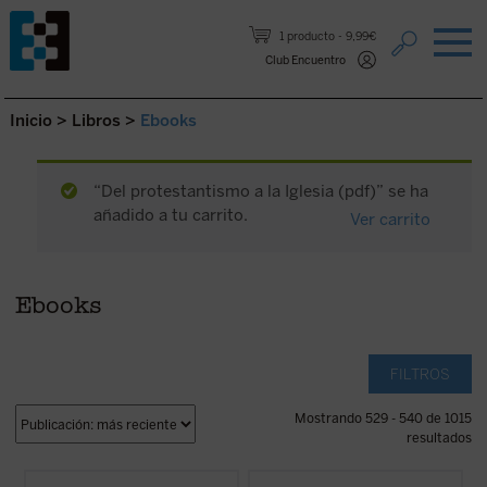
Saltar al contenido.
1 producto
9,99€
Club Encuentro
Inicio
>
Libros
>
Ebooks
“Del protestantismo a la Iglesia (pdf)” se ha
añadido a tu carrito.
Ver carrito
Ebooks
FILTROS
Mostrando 529 - 540 de 1015
resultados