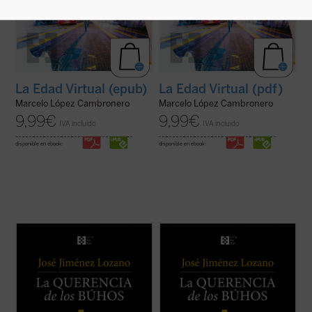
La Edad Virtual (epub)
La Edad Virtual (pdf)
Marcelo López Cambronero
Marcelo López Cambronero
9,99
€
9,99
€
IVA incluido
IVA incluido
disponible en ebook:
disponible en ebook:
Este libro recoge veintiocho historias, casi
Este libro recoge veintiocho historias, casi
todas inéditas, que nos desvelan el
todas inéditas, que nos desvelan el
universo del autor, cuyos recuerdos y
universo del autor, cuyos recuerdos y
vivencias son transformados en relatos
vivencias son transformados en relatos
que nos sitúan ante aquellos instantes de la
que nos sitúan ante aquellos instantes de la
vida que la hacen más verdadera. ...
(ver
vida que la hacen más verdadera. ...
(ver
ficha)
ficha)