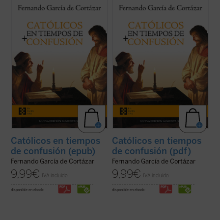
En esta hora grave de España,
Católicos en
En esta hora grave de España,
Católicos en
tiempos de confusión
, el nuevo libro de
tiempos de confusión
, el nuevo libro de
Fernando García de Cortázar, es un
Fernando García de Cortázar, es un
manifiesto a favor de que el humanismo de
manifiesto a favor de que el humanismo de
tradición cristiana vuelva a ser la
tradición cristiana vuelva a ser la
referencia que nos defina, de tal ...
(ver
referencia que nos defina, de tal ...
(ver
ficha)
ficha)
Católicos en tiempos
Católicos en tiempos
de confusión (epub)
de confusión (pdf)
Fernando García de Cortázar
Fernando García de Cortázar
9,99
€
9,99
€
IVA incluido
IVA incluido
disponible en ebook:
disponible en ebook: