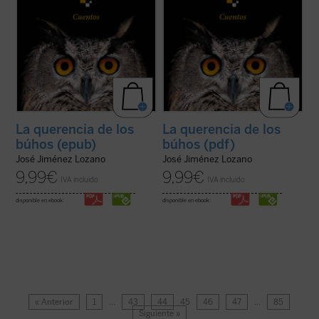
La querencia de los
La querencia de los
búhos (epub)
búhos (pdf)
José Jiménez Lozano
José Jiménez Lozano
9,99
€
9,99
€
IVA incluido
IVA incluido
disponible en ebook:
disponible en ebook:
« Anterior
1
…
43
44
45
46
47
…
85
Siguiente »