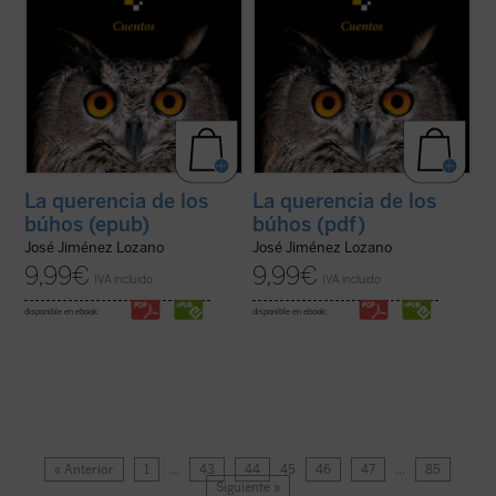
La querencia de los
La querencia de los
búhos (epub)
búhos (pdf)
José Jiménez Lozano
José Jiménez Lozano
9,99
€
9,99
€
IVA incluido
IVA incluido
disponible en ebook:
disponible en ebook:
« Anterior
1
…
43
44
45
46
47
…
85
Siguiente »