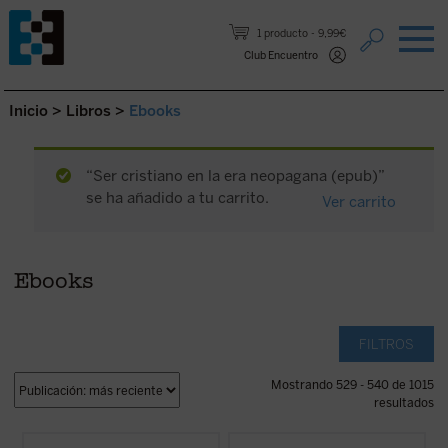
Saltar al contenido.
1 producto
9,99€
Club Encuentro
Inicio
>
Libros
>
Ebooks
“Ser cristiano en la era neopagana (epub)”
se ha añadido a tu carrito.
Ver carrito
Ebooks
FILTROS
Mostrando 529 - 540 de 1015
resultados