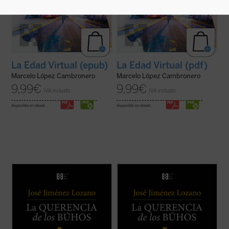
La Edad Virtual (epub)
La Edad Virtual (pdf)
Marcelo López Cambronero
Marcelo López Cambronero
9,99
€
9,99
€
IVA incluido
IVA incluido
disponible en ebook:
disponible en ebook:
Este libro recoge veintiocho historias, casi
Este libro recoge veintiocho historias, casi
todas inéditas, que nos desvelan el
todas inéditas, que nos desvelan el
universo del autor, cuyos recuerdos y
universo del autor, cuyos recuerdos y
vivencias son transformados en relatos
vivencias son transformados en relatos
que nos sitúan ante aquellos instantes de la
que nos sitúan ante aquellos instantes de la
vida que la hacen más verdadera. ...
(ver
vida que la hacen más verdadera. ...
(ver
ficha)
ficha)