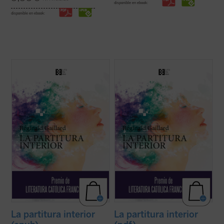
disponible en ebook:
disponible en ebook:
En esta primera novela del poeta francés,
En esta primera novela del poeta francés,
las historias de vida de Charlotte, «la loca
las historias de vida de Charlotte, «la loca
del pueblo», y Jan, un músico holandés
del pueblo», y Jan, un músico holandés
quien huye de un amor perdido, tienen en
quien huye de un amor perdido, tienen en
común una búsqueda espiritual de
común una búsqueda espiritual de
trascendiencia y belleza, una relación ...
trascendiencia y belleza, una relación ...
(ver ficha)
(ver ficha)
La partitura interior
La partitura interior