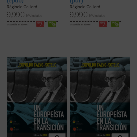
(epub)
(pdf)
Réginald Gaillard
Réginald Gaillard
9,99
€
9,99
€
IVA incluido
IVA incluido
disponible en ebook:
disponible en ebook:
El presente volumen recoge una cuidada
El presente volumen recoge una cuidada
selección de los discursos y conferencias
selección de los discursos y conferencias
sobre Europa, pronunciados por Leopoldo
sobre Europa, pronunciados por Leopoldo
Calvo-Sotelo, divididos en dos partes: la
Calvo-Sotelo, divididos en dos partes: la
primera recopila algunas intervenciones
primera recopila algunas intervenciones
durante su periodo en la primera línea de ...
durante su periodo en la primera línea de ...
(ver ficha)
(ver ficha)