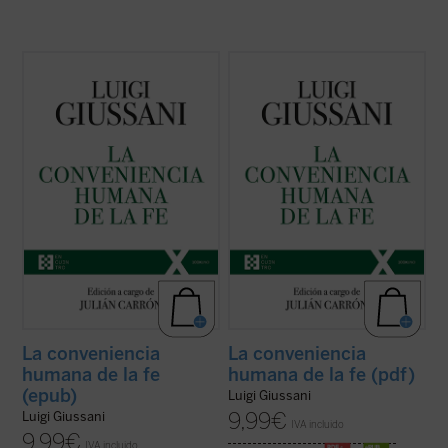
El presente volumen recoge las lecciones
El presente volumen recoge las lecciones
de don Luigi Giussani en los Ejercicios
de don Luigi Giussani en los Ejercicios
espirituales de la Fraternidad de Comunión
espirituales de la Fraternidad de Comunión
y Liberación celebrados entre 1985 y 1987
y Liberación celebrados entre 1985 y 1987
y los diálogos que éstas suscitaron.
y los diálogos que éstas suscitaron.
En sus páginas se lanza un ...
(ver ficha)
En sus páginas se lanza un ...
(ver ficha)
La conveniencia
La conveniencia
humana de la fe
humana de la fe (pdf)
(epub)
Luigi Giussani
9,99
€
Luigi Giussani
IVA incluido
9,99
€
IVA incluido