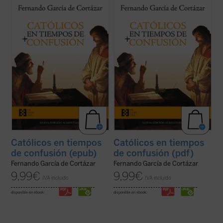
En esta hora grave de España,
Católicos en
En esta hora grave de España,
Católicos en
tiempos de confusión
, el nuevo libro de
tiempos de confusión
, el nuevo libro de
Fernando García de Cortázar, es un
Fernando García de Cortázar, es un
manifiesto a favor de que el humanismo de
manifiesto a favor de que el humanismo de
tradición cristiana vuelva a ser la
tradición cristiana vuelva a ser la
referencia que nos defina, de tal ...
(ver
referencia que nos defina, de tal ...
(ver
ficha)
ficha)
Católicos en tiempos
Católicos en tiempos
de confusión (epub)
de confusión (pdf)
Fernando García de Cortázar
Fernando García de Cortázar
9,99
€
9,99
€
IVA incluido
IVA incluido
disponible en ebook:
disponible en ebook: