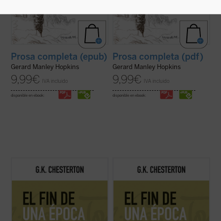
Prosa completa (epub)
Prosa completa (pdf)
Gerard Manley Hopkins
Gerard Manley Hopkins
9,99
€
9,99
€
IVA incluido
IVA incluido
disponible en ebook:
disponible en ebook:
Este volumen, realizado en colaboración
Este volumen, realizado en colaboración
con el Club Chesterton de la Universidad
con el Club Chesterton de la Universidad
San Pablo CEU, es el primero de una serie
San Pablo CEU, es el primero de una serie
que pondrá a disposición de los lectores, en
que pondrá a disposición de los lectores, en
estos tiempos de desconcierto y asfixia, el
estos tiempos de desconcierto y asfixia, el
vigor y la cordura ...
(ver ficha)
vigor y la cordura ...
(ver ficha)