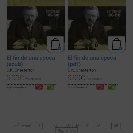
El fin de una época
El fin de una época
(epub)
(pdf)
G.K. Chesterton
G.K. Chesterton
9,99
€
9,99
€
IVA incluido
IVA incluido
disponible en ebook:
disponible en ebook:
« Anterior
1
…
44
45
46
47
48
…
85
Siguiente »