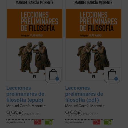
Los lectores y estudiosos de estas
Los lectores y estudiosos de estas
lecciones cuentan con un recorrido que los
lecciones cuentan con un recorrido que los
llevará a entender el porqué y el cómo la
llevará a entender el porqué y el cómo la
humanidad ha llegado hasta aquí. Nacidas
humanidad ha llegado hasta aquí. Nacidas
de un curso impartido por el autor en 1937
de un curso impartido por el autor en 1937
en la universidad argentina de ...
(ver ficha)
en la universidad argentina de ...
(ver ficha)
Lecciones
Lecciones
preliminares de
preliminares de
filosofía (epub)
filosofía (pdf)
Manuel García Morente
Manuel García Morente
9,99
€
9,99
€
IVA incluido
IVA incluido
disponible en ebook:
disponible en ebook: