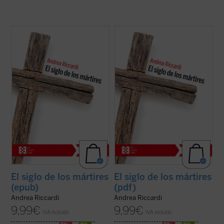
El siglo XX produjo las declaraciones de los
El siglo XX produjo las declaraciones de los
derechos humanos, pero también
derechos humanos, pero también
centenares de millones de víctimas
centenares de millones de víctimas
masacradas en genocidios, guerras civiles
masacradas en genocidios, guerras civiles
y mundiales, deportaciones, aniquilaciones
y mundiales, deportaciones, aniquilaciones
de etnias, clases y grupos religiosos o ...
de etnias, clases y grupos religiosos o ...
(ver ficha)
(ver ficha)
El siglo de los mártires
El siglo de los mártires
(epub)
(pdf)
Andrea Riccardi
Andrea Riccardi
9,99
€
9,99
€
IVA incluido
IVA incluido