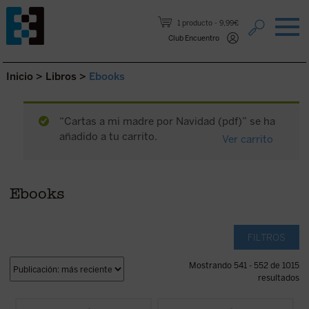
Saltar al contenido.
1 producto
9,99€
Club Encuentro
Inicio
>
Libros
>
Ebooks
“Cartas a mi madre por Navidad (pdf)” se ha
añadido a tu carrito.
Ver carrito
Ebooks
FILTROS
Mostrando 541 - 552 de 1015
resultados