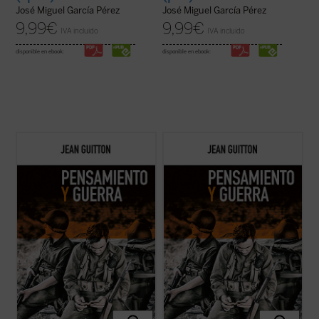
José Miguel García Pérez
José Miguel García Pérez
9,99
€
9,99
€
IVA incluido
IVA incluido
disponible en ebook:
disponible en ebook:
A lo largo de estos textos, reeditados
A lo largo de estos textos, reeditados
recientemente con la colaboración de los
recientemente con la colaboración de los
profesores de la Escuela de Guerra de
profesores de la Escuela de Guerra de
Francia, Guitton evidencia la estrecha
Francia, Guitton evidencia la estrecha
vinculación entre el pensamiento
vinculación entre el pensamiento
estratégico y la filosofía, pues «detrás de
estratégico y la filosofía, pues «detrás de
las ...
(ver ficha)
las ...
(ver ficha)