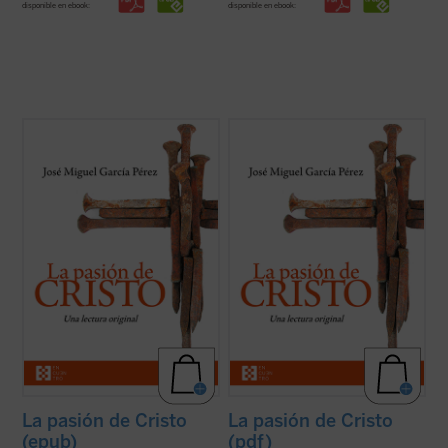
disponible en ebook:
disponible en ebook:
Un análisis atento de los relatos de la
Un análisis atento de los relatos de la
pasión de Cristo que aparecen en los
pasión de Cristo que aparecen en los
cuatro evangelios canónicos revela
cuatro evangelios canónicos revela
llamativas diferencias, incluso
llamativas diferencias, incluso
contradicciones, entre algunos de los
contradicciones, entre algunos de los
pasajes narrados en ellos. El autor de este
pasajes narrados en ellos. El autor de este
libro ofrece, ...
(ver ficha)
libro ofrece, ...
(ver ficha)
La pasión de Cristo
La pasión de Cristo
(epub)
(pdf)