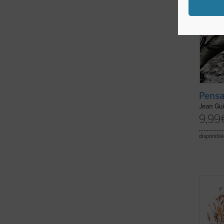
Pensa
Jean Gu
9,99
disponible
Se pub
de la 
traduc
comple