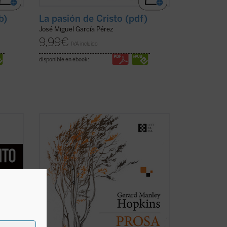
b)
La pasión de Cristo (pdf)
José Miguel García Pérez
9,99
€
IVA incluido
disponible en ebook:
dos
Se publica por primera vez en castellano,
de los
de la mano del filólogo, escritor y
 de
traductor Gabriel Insausti la obra
cha
completa en prosa --a excepción de
algún texto menor-- del poeta inglés
trás de
Gerard Manley Hopkins (1844-1889).
Ejemplo claro del ...
(ver ficha)