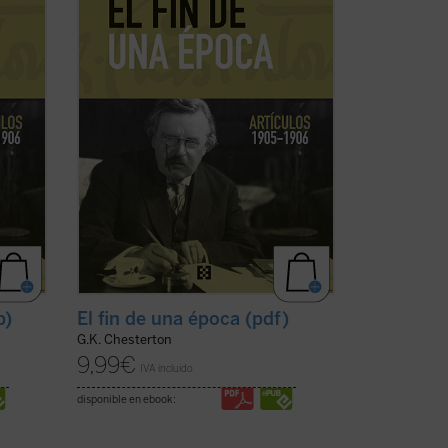
lectores, en estos tiempos de
desconcierto y asfixia, el vigor y la
cordura ...
(ver ficha)
b)
El fin de una época (pdf)
G.K. Chesterton
9,99
€
IVA incluido
disponible en ebook: