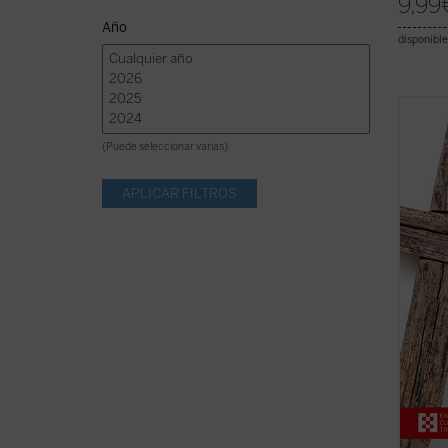
9,99
Año
disponible
El sig
los de
(Puede seleccionar varias)
centen
masacr
civile
aniqui
religio