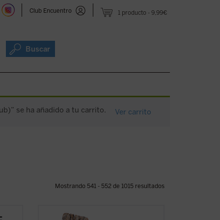
Club Encuentro
1 producto
9,99€
Buscar
pub)” se ha añadido a tu carrito.
Ver carrito
Mostrando 541 - 552 de 1015 resultados
El siglo XX produjo las declaraciones de