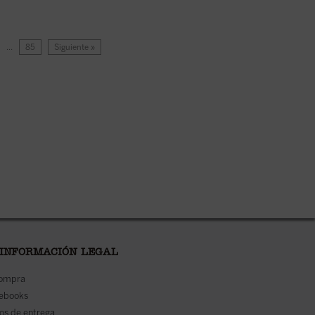
…
85
Siguiente »
 INFORMACIÓN LEGAL
compra
 ebooks
os de entrega