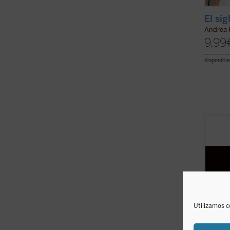
El sig
Andrea 
9,99
disponible
A lo l
recien
profes
Franci
vincul
estrat
las ...
(
Utilizamos c