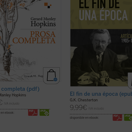
texto menor-- del poeta inglés
lectores, en estos tiempos de
 Manley Hopkins (1844-1889).
desconcierto y asfixia, el vigor y la
 claro del ...
(ver ficha)
cordura ...
(ver ficha)
 completa (pdf)
El fin de una época (epu
Manley Hopkins
G.K. Chesterton
€
IVA incluido
9,99
€
IVA incluido
 en ebook:
disponible en ebook: