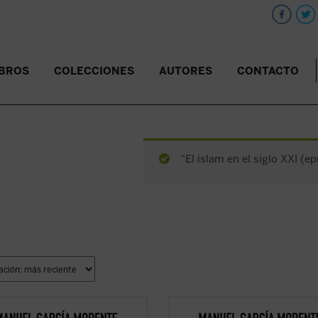
IBROS
COLECCIONES
AUTORES
CONTACTO
“El islam en el siglo XXI (e
ctores y estudiosos de estas
Los lectores y estudiosos de estas