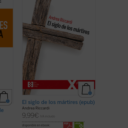
 que
los derechos humanos, pero también
l
centenares de millones de víctimas
ta
masacradas en genocidios, guerras
o por
civiles y mundiales, deportaciones,
aniquilaciones de etnias, clases y grupos
religiosos o ...
(ver ficha)
El siglo de los mártires (epub)
Andrea Riccardi
de
9,99
€
IVA incluido
disponible en ebook: