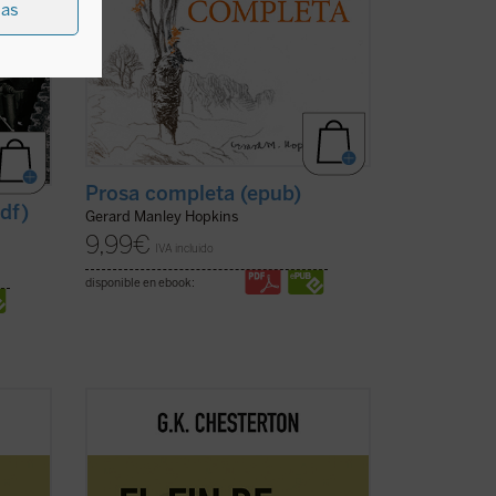
ias
Prosa completa (epub)
df)
Gerard Manley Hopkins
9,99
€
IVA incluido
disponible en ebook:
ación
Este volumen, realizado en colaboración
rsidad
con el Club Chesterton de la Universidad
na
San Pablo CEU, es el primero de una
os
serie que pondrá a disposición de los