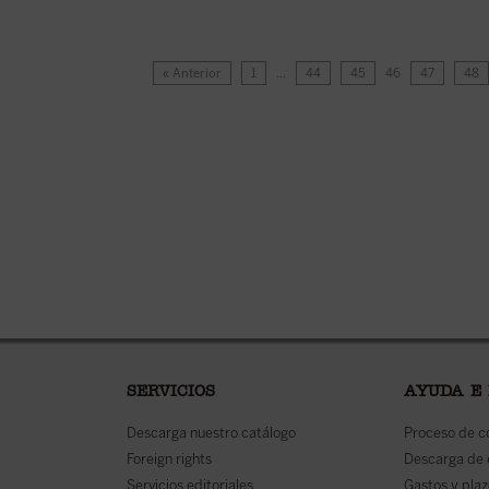
« Anterior
1
…
44
45
46
47
48
SERVICIOS
AYUDA E
Descarga nuestro catálogo
Proceso de 
Foreign rights
Descarga de
Servicios editoriales
Gastos y plaz