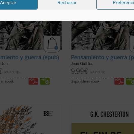
Aceptar
Rechazar
Preferenc
miento y guerra (epub)
Pensamiento y guerra (p
itton
Jean Guitton
€
9,99
€
IVA incluido
IVA incluido
 en ebook:
disponible en ebook:
lica por primera vez en castellano,
Este volumen, realizado en colabor
mano del filólogo, escritor y
con el Club Chesterton de la Unive
tor Gabriel Insausti la obra
San Pablo CEU, es el primero de u
ta en prosa --a excepción de
serie que pondrá a disposición de l