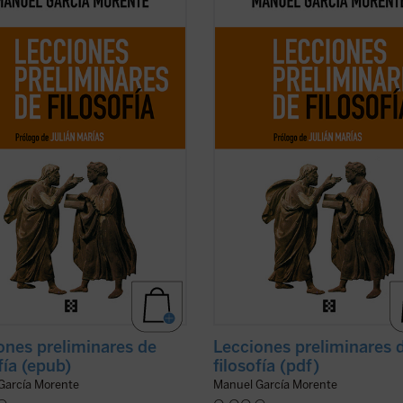
nes cuentan con un recorrido que
lecciones cuentan con un recorrido
evará a entender el porqué y el
los llevará a entender el porqué y e
a humanidad ha llegado hasta
cómo la humanidad ha llegado has
Nacidas de un curso impartido por
aquí. Nacidas de un curso impartid
or en 1937 en la universidad
el autor en 1937 en la universidad
ina de ...
(ver ficha)
argentina de ...
(ver ficha)
ones preliminares de
Lecciones preliminares 
fía (epub)
filosofía (pdf)
García Morente
Manuel García Morente