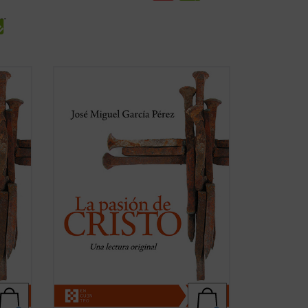
 la
Un análisis atento de los relatos de la
os
pasión de Cristo que aparecen en los
cuatro evangelios canónicos revela
llamativas diferencias, incluso
los
contradicciones, entre algunos de los
 de
pasajes narrados en ellos. El autor de
este libro ofrece, ...
(ver ficha)