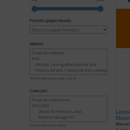
7€
10€
leccio
los ll
cómo l
Formato (papel/ebook)
aquí. 
el aut
argent
Materia
(Puede seleccionar varias: máx 4)
Colección
Lecci
filoso
Manuel 
(Puede seleccionar varias)