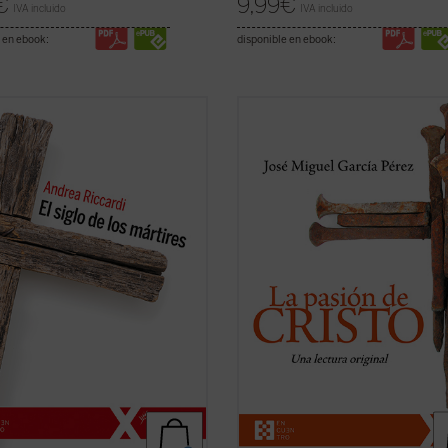
€
9,99
€
IVA incluido
IVA incluido
 en ebook:
disponible en ebook:
lo XX produjo las declaraciones de
Un análisis atento de los relatos de
rechos humanos, pero también
pasión de Cristo que aparecen en l
ares de millones de víctimas
cuatro evangelios canónicos revela
adas en genocidios, guerras
llamativas diferencias, incluso
s y mundiales, deportaciones,
contradicciones, entre algunos de 
laciones de etnias, clases y grupos
pasajes narrados en ellos. El autor
sos o ...
(ver ficha)
este libro ofrece, ...
(ver ficha)