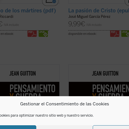
lo de los mártires (pdf)
La pasión de Cristo (epu
Riccardi
José Miguel García Pérez
€
9,99
€
IVA incluido
IVA incluido
 en ebook:
disponible en ebook:
argo de estos textos, reeditados
A lo largo de estos textos, reedita
temente con la colaboración de los
recientemente con la colaboración 
ores de la Escuela de Guerra de
profesores de la Escuela de Guerra
a, Guitton evidencia la estrecha
Francia, Guitton evidencia la estre
ación entre el pensamiento
vinculación entre el pensamiento
égico y la filosofía, pues «detrás de
estratégico y la filosofía, pues «de
Gestionar el Consentimiento de las Cookies
ver ficha)
las ...
(ver ficha)
ookies para optimizar nuestro sitio web y nuestro servicio.