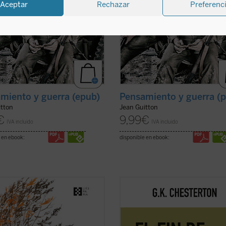
Aceptar
Rechazar
Preferenc
miento y guerra (epub)
Pensamiento y guerra (p
itton
Jean Guitton
€
9,99
€
IVA incluido
IVA incluido
 en ebook:
disponible en ebook:
lica por primera vez en castellano,
Este volumen, realizado en colabor
mano del filólogo, escritor y
con el Club Chesterton de la Unive
tor Gabriel Insausti la obra
San Pablo CEU, es el primero de u
ta en prosa --a excepción de
serie que pondrá a disposición de l