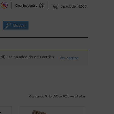
Club Encuentro
1 producto
9,99€
Buscar
df)” se ha añadido a tu carrito.
Ver carrito
Mostrando 541 - 552 de 1015 resultados
El siglo XX produjo las declaraciones de