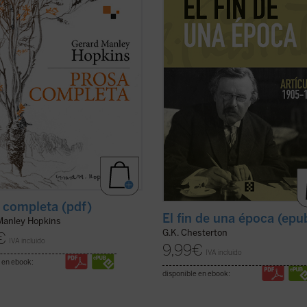
texto menor-- del poeta inglés
lectores, en estos tiempos de
 Manley Hopkins (1844-1889).
desconcierto y asfixia, el vigor y la
 claro del ...
(ver ficha)
cordura ...
(ver ficha)
 completa (pdf)
El fin de una época (epu
Manley Hopkins
G.K. Chesterton
€
IVA incluido
9,99
€
IVA incluido
 en ebook:
disponible en ebook: