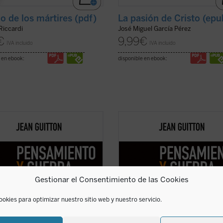
lo de los mártires (pdf)
La pasión de Cristo (epu
Riccardi
José Miguel García Pérez
€
9,99
€
IVA incluido
IVA incluido
 en ebook:
disponible en ebook:
argo de estos textos, reeditados
A lo largo de estos textos, reedita
temente con la colaboración de los
recientemente con la colaboración 
ores de la Escuela de Guerra de
profesores de la Escuela de Guerra
a, Guitton evidencia la estrecha
Francia, Guitton evidencia la estre
ación entre el pensamiento
vinculación entre el pensamiento
égico y la filosofía, pues «detrás de
estratégico y la filosofía, pues «de
Gestionar el Consentimiento de las Cookies
ver ficha)
las ...
(ver ficha)
ookies para optimizar nuestro sitio web y nuestro servicio.