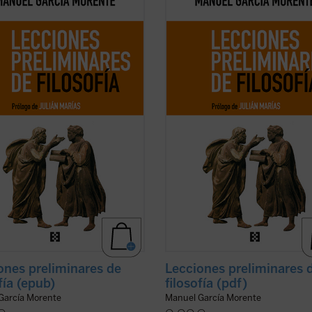
nes cuentan con un recorrido que
lecciones cuentan con un recorrido
evará a entender el porqué y el
los llevará a entender el porqué y e
a humanidad ha llegado hasta
cómo la humanidad ha llegado has
Nacidas de un curso impartido por
aquí. Nacidas de un curso impartid
or en 1937 en la universidad
el autor en 1937 en la universidad
ina de ...
(ver ficha)
argentina de ...
(ver ficha)
ones preliminares de
Lecciones preliminares 
fía (epub)
filosofía (pdf)
García Morente
Manuel García Morente