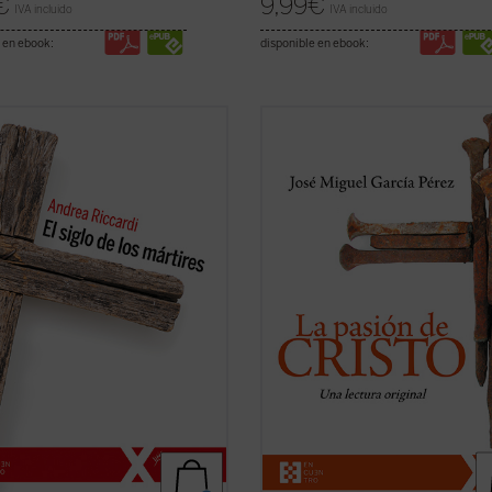
€
9,99
€
IVA incluido
IVA incluido
 en ebook:
disponible en ebook:
lo XX produjo las declaraciones de
Un análisis atento de los relatos de
rechos humanos, pero también
pasión de Cristo que aparecen en l
ares de millones de víctimas
cuatro evangelios canónicos revela
adas en genocidios, guerras
llamativas diferencias, incluso
s y mundiales, deportaciones,
contradicciones, entre algunos de 
laciones de etnias, clases y grupos
pasajes narrados en ellos. El autor
sos o ...
(ver ficha)
este libro ofrece, ...
(ver ficha)