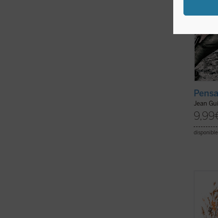
Pensa
Jean Gu
9,99
disponible
Se pub
de la 
traduc
comple