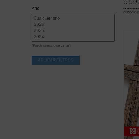
9,99
Año
disponible
El sig
los de
(Puede seleccionar varias)
centen
masacr
civile
aniqui
religio