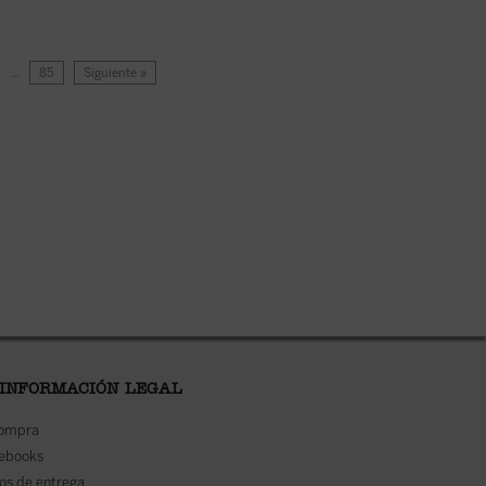
…
85
Siguiente »
 INFORMACIÓN LEGAL
compra
 ebooks
os de entrega