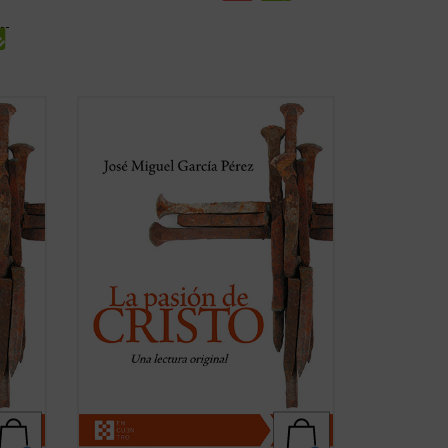
 la
Un análisis atento de los relatos de la
os
pasión de Cristo que aparecen en los
cuatro evangelios canónicos revela
llamativas diferencias, incluso
los
contradicciones, entre algunos de los
 de
pasajes narrados en ellos. El autor de
este libro ofrece, ...
(ver ficha)