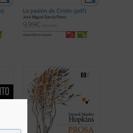
b)
La pasión de Cristo (pdf)
José Miguel García Pérez
9,99
€
IVA incluido
disponible en ebook:
dos
Se publica por primera vez en castellano,
de los
de la mano del filólogo, escritor y
 de
traductor Gabriel Insausti la obra
cha
completa en prosa --a excepción de
algún texto menor-- del poeta inglés
trás de
Gerard Manley Hopkins (1844-1889).
Ejemplo claro del ...
(ver ficha)