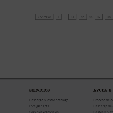
« Anterior
1
…
44
45
46
47
48
SERVICIOS
AYUDA E
Descarga nuestro catálogo
Proceso de 
Foreign rights
Descarga de
Servicios editoriales
Gastos y plaz