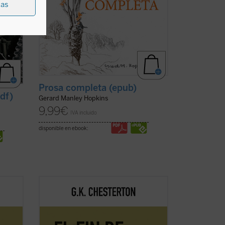
ias
Prosa completa (epub)
df)
Gerard Manley Hopkins
9,99
€
IVA incluido
disponible en ebook:
ación
Este volumen, realizado en colaboración
rsidad
con el Club Chesterton de la Universidad
na
San Pablo CEU, es el primero de una
os
serie que pondrá a disposición de los