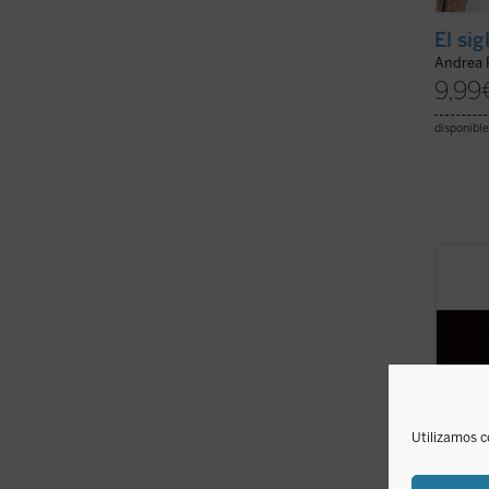
El sig
Andrea 
9,99
disponible
A lo l
recien
profes
Franci
vincul
estrat
las ...
(
Utilizamos c