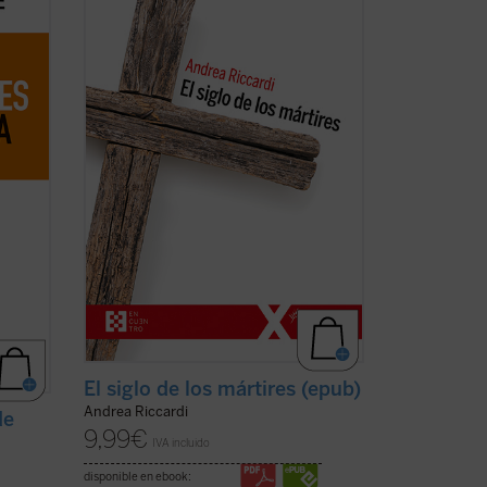
 que
los derechos humanos, pero también
l
centenares de millones de víctimas
ta
masacradas en genocidios, guerras
o por
civiles y mundiales, deportaciones,
aniquilaciones de etnias, clases y grupos
religiosos o ...
(ver ficha)
El siglo de los mártires (epub)
Andrea Riccardi
de
9,99
€
IVA incluido
disponible en ebook: