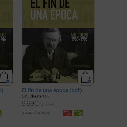
lectores, en estos tiempos de
desconcierto y asfixia, el vigor y la
cordura ...
(ver ficha)
b)
El fin de una época (pdf)
G.K. Chesterton
9,99
€
IVA incluido
disponible en ebook: