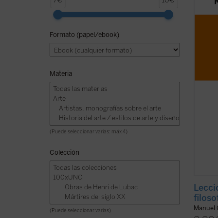
7€
10€
leccio
los ll
cómo l
Formato (papel/ebook)
aquí. 
el aut
argent
Materia
(Puede seleccionar varias: máx 4)
Colección
Lecci
filoso
Manuel 
(Puede seleccionar varias)